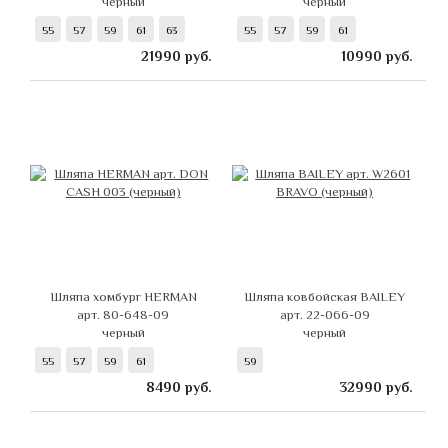
черный
черный
55
57
59
61
63
55
57
59
61
21990
руб.
10990
руб.
Шляпа хомбург HERMAN
Шляпа ковбойская BAILEY
арт. 80-648-09
арт. 22-066-09
черный
черный
55
57
59
61
59
8490
руб.
32990
руб.