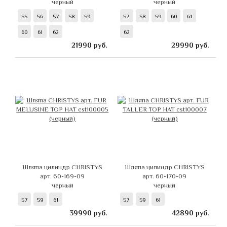
черный
черный
55
56
57
58
59
57
58
59
60
61
60
61
62
62
21990
руб.
29990
руб.
Шляпа цилиндр CHRISTYS
Шляпа цилиндр CHRISTYS
арт. 60-169-09
арт. 60-170-09
черный
черный
57
59
61
57
59
61
39990
руб.
42890
руб.