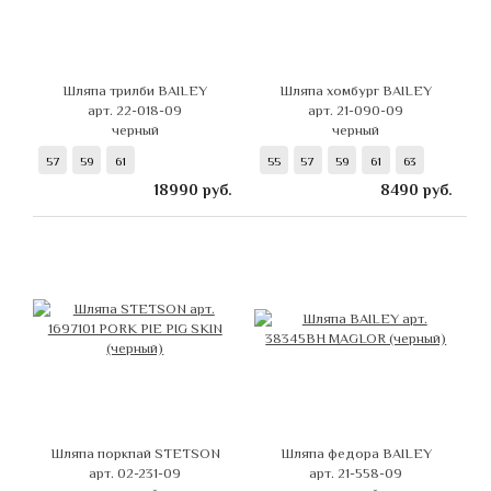
Шляпа трилби BAILEY
Шляпа хомбург BAILEY
арт. 22-018-09
арт. 21-090-09
черный
черный
57
59
61
55
57
59
61
63
18990
руб.
8490
руб.
Шляпа поркпай STETSON
Шляпа федора BAILEY
арт. 02-231-09
арт. 21-558-09