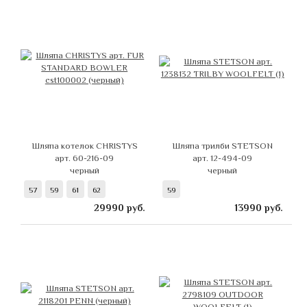
Шляпа котелок CHRISTYS
Шляпа трилби STETSON
арт. 60-216-09
арт. 12-494-09
черный
черный
57
59
61
62
59
29990
руб.
13990
руб.