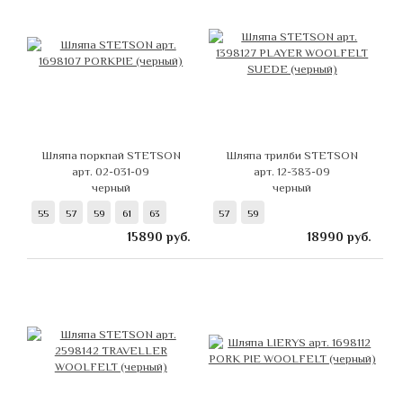
Шляпа поркпай STETSON
Шляпа трилби STETSON
арт. 02-031-09
арт. 12-383-09
черный
черный
55
57
59
61
63
57
59
15890
руб.
18990
руб.