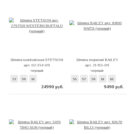
Шляпа ковбойская STETSON
Шляпа поркпай BAILEY
арт. 02-234-09
арт. 21-155-09
черный
черный
57
59
61
55
57
59
61
63
24990
руб.
9490
руб.