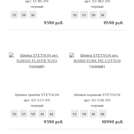
арт. 12-115-09
арт. 02-182-09
черный
черный
57
59
61
55
57
59
61
9390
руб.
11590
руб.
Шляпа трилби STETSON
Шляпа поркпай STETSON
арт. 02-527-09
арт. 02-528-09
черный
черный
55
57
59
61
63
57
59
61
63
9390
руб.
10990
руб.