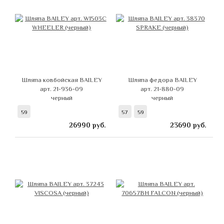
Шляпа ковбойская BAILEY
Шляпа федора BAILEY
арт. 21-936-09
арт. 21-880-09
черный
черный
59
57
59
26990
руб.
23690
руб.