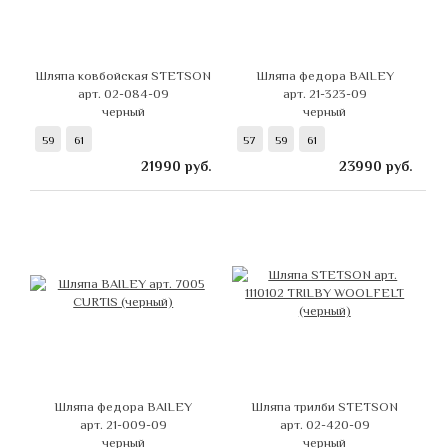
Шляпа ковбойская STETSON
Шляпа федора BAILEY
арт. 02-084-09
арт. 21-323-09
черный
черный
59
61
57
59
61
21990
руб.
23990
руб.
Шляпа федора BAILEY
Шляпа трилби STETSON
арт. 21-009-09
арт. 02-420-09
черный
черный