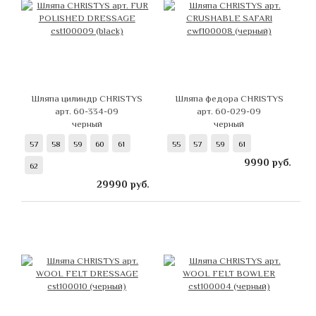
Шляпа цилиндр CHRISTYS
Шляпа федора CHRISTYS
арт. 60-334-09
арт. 60-029-09
черный
черный
57
58
59
60
61
55
57
59
61
9990
руб.
62
29990
руб.