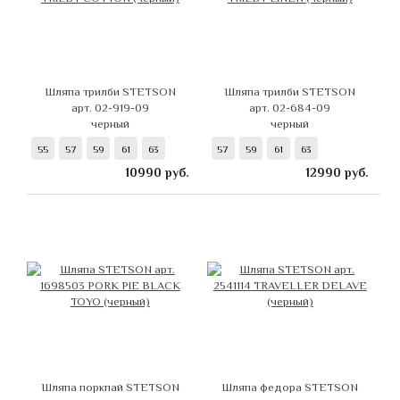
Шляпа трилби STETSON
Шляпа трилби STETSON
арт. 02-919-09
арт. 02-684-09
черный
черный
55
57
59
61
63
57
59
61
63
10990
руб.
12990
руб.
Шляпа поркпай STETSON
Шляпа федора STETSON