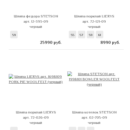
Шляпа федора STETSON
Шляпа поркпай LIERYS
арт. 12-393-09
арт. 72-121-09
черный
черный
59
55
57
59
61
25990
руб.
8990
руб.
Шляпа поркпай LIERYS
Шляпа котелок STETSON
арт. 72-026-09
арт. 02-705-09
черный
черный