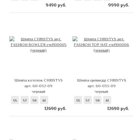
9490
руб.
9990
руб.
Шляпа котелок CHRISTYS
Шляпа цилиндр CHRISTYS
арт. 60-032-09
арт. 60-033-09
черный
черный
55
57
59
61
55
57
59
61
12690
руб.
12690
руб.