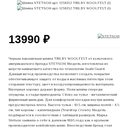
13990
₽
Черная лаконичная шляпа TRILBY WOOLFELT от культового
американского бренда STETSON. Модель изготовлена из
шерсти наивысшего качества по технологии Asahi Guard.
Данный метод производства позволяет создать покрытие
обеспечивающее защиту от воды и масляных пятен при этом
сохраняя текстуру, цвет и воздухопроницаемость материала.
Материал хорошо держит форму. Поля шляпы спереди
опущены, а сзади приподняты. Сбоку на тулье - металлический
фирменный шильдик. Для комфортной посадки внутри шляпы
предусмотрена лента. Высота тульи - 10,5 см, ширина полей - 4,5
см, тип короны – каплевидная (Teardrop Crown). Модель
подбирается в соответствии с таблицей размеров. Марка
Stetson заявила о себе в далеком 1865 году как о крупном
производителе ковбойских шляп. Впоследствии бренд стал