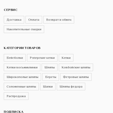
СЕРВИС
Доставка
Оплата
Возврат и обмен
Накопительные скидки
КАТЕГОРИИ ТОВАРОВ
Бейсболки
Рэперские кепки
Кепки
Кепки восьмиклинки
Шляпы
Ковбойские шляпы
Широкополые шляпы
Береты
Фетровые шляпы
Соломенные шляпы
Шапки
Шляпы федора
Распродажа
ПОДПИСКА