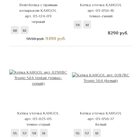
Бейсболка с прямым
Кепка уточка KANGOL
козырьком KANGOL
арт. 03-056-16
арт. 03-124-09
темно-синий
черный
59
61
60
63
8290
руб.
9490
руб.
9590 руб.
Кепка уточка KANGOL
Кепка уточка KANGOL
арт. 03-023-05
арт. 03-056-17
темно-серый
белый
55
57
59
61
55
57
61