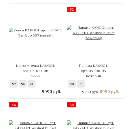
-3%
Кепка уточка KANGOL
Панама KANGOL
арт. 03-027-06
арт. 03-106-03
синий
бежевый
57
59
61
59
61
9990
руб.
8990
руб.
9290 руб.
-3%
-3%