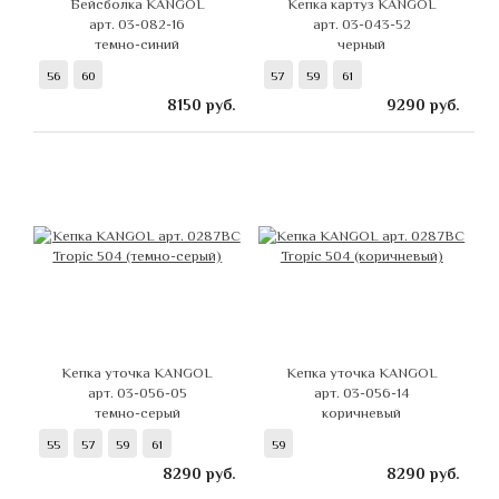
Бейсболка KANGOL
Кепка картуз KANGOL
арт. 03-082-16
арт. 03-043-52
темно-синий
черный
56
60
57
59
61
8150
руб.
9290
руб.
Кепка уточка KANGOL
Кепка уточка KANGOL
арт. 03-056-05
арт. 03-056-14
темно-серый
коричневый
55
57
59
61
59
8290
руб.
8290
руб.