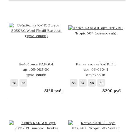
Бейсболка KANGOL
Кепка уточка KANGOL
арт. 03-082-06
арт. 03-056-11
ярко-синий
оливковый
56
60
55
57
59
61
8150
руб.
8290
руб.