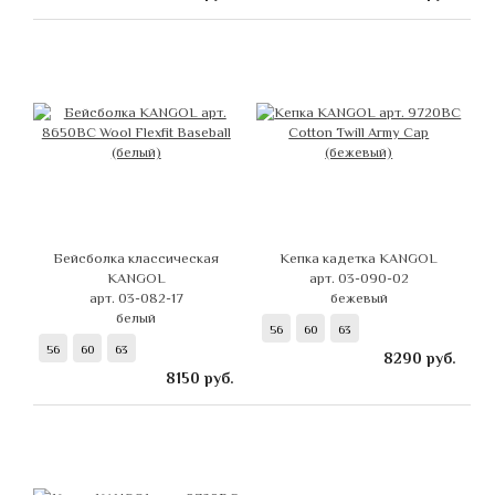
Бейсболка классическая
Кепка кадетка KANGOL
KANGOL
арт. 03-090-02
арт. 03-082-17
бежевый
белый
56
60
63
56
60
63
8290
руб.
8150
руб.