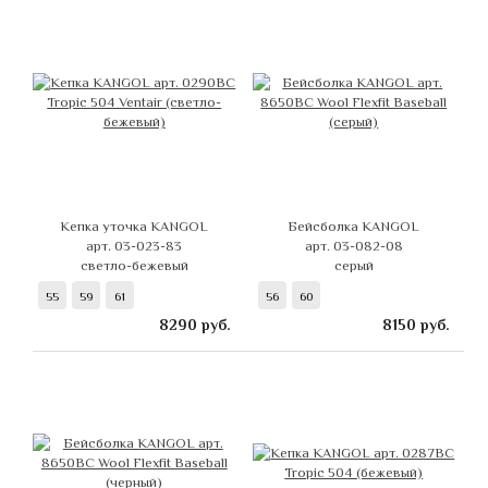
Кепка уточка KANGOL
Бейсболка KANGOL
арт. 03-023-83
арт. 03-082-08
светло-бежевый
серый
55
59
61
56
60
8290
руб.
8150
руб.