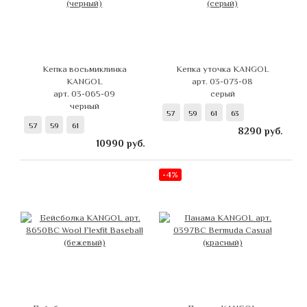
Кепка восьмиклинка
Кепка уточка KANGOL
KANGOL
арт. 03-073-08
арт. 03-065-09
серый
черный
57
59
61
63
57
59
61
8290
руб.
10990
руб.
-4%