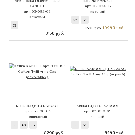
Бейсболка классическая
Панама KANGOL
KANGOL
арт. 03-024-18
арт. 03-082-02
красный
бежевый
57
59
63
10990
руб.
11390 руб.
8150
руб.
Кепка кадетка KANGOL
Кепка кадетка KANGOL
арт. 03-090-03
арт. 03-090-09
оливковый
черный
56
60
63
60
63
8290
руб.
8290
руб.