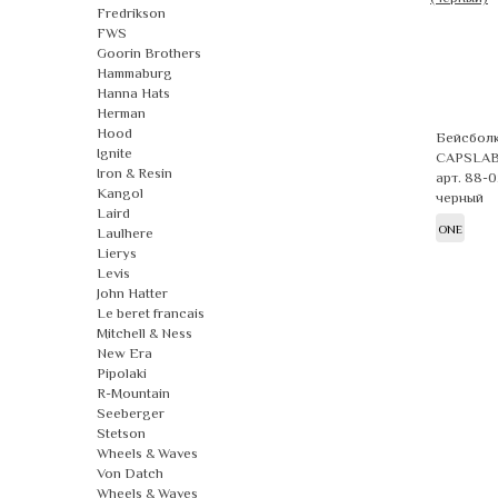
Fredrikson
FWS
Goorin Brothers
Hammaburg
Hanna Hats
Herman
Hood
Бейсболк
Ignite
CAPSLA
Iron & Resin
арт. 88-
Kangol
черный
Laird
ONE
Laulhere
Lierys
Levis
John Hatter
Le beret francais
Mitchell & Ness
New Era
Pipolaki
R-Mountain
Seeberger
Stetson
Wheels & Waves
Von Datch
Wheels & Waves