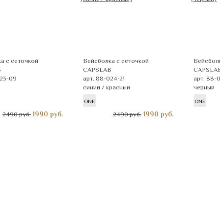
а с сеточкой
Бейсболка с сеточкой
Бейсболк
B
CAPSLAB
CAPSLA
023-09
арт. 88-024-21
арт. 88-
синий / красный
черный
ONE
ONE
1990
руб.
1990
руб.
2490 руб.
2490 руб.