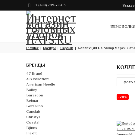
+7 (499) 709-78-03
Уважае
БЕЙСБОЛК
Главная
Бренды
Capslab
Коллекция Dr. Slump марки Caps
БРЕНДЫ
КОЛЛЕ
47 Brand
AIS collezioni
American Needle
Bailey
Barascon
-20%
Betmar
Borsalino
Capslab
Christys
Coastal
Djinns
Flexfit