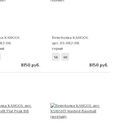
ка KANGOL
Бейсболка KANGOL
082-06
арт. 03-082-08
ний
серый
56
60
8150
руб.
8150
руб.