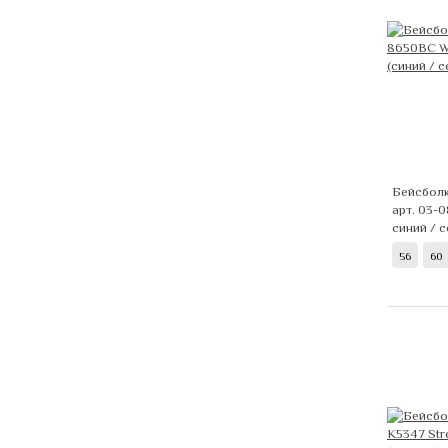
Бейсбол
арт. 03-
синий / 
56
60