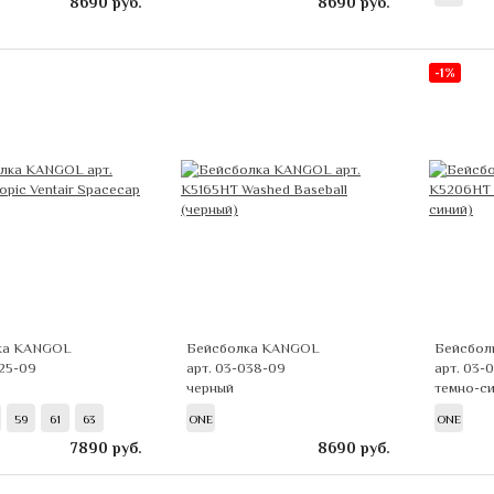
8690
руб.
8690
руб.
-1%
ка KANGOL
Бейсболка KANGOL
Бейсбол
025-09
арт. 03-038-09
арт. 03-
черный
темно-с
59
61
63
ONE
ONE
7890
руб.
8690
руб.