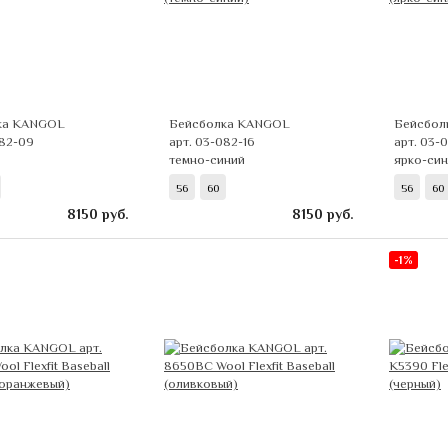
ка KANGOL
Бейсболка KANGOL
Бейсбол
082-09
арт. 03-082-16
арт. 03-
темно-синий
ярко-си
56
60
56
60
8150
руб.
8150
руб.
-1%