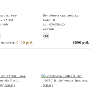
ка с прямым
Бейсболка классическая
ом KANGOL
KANGOL
124-09
арт. 03-038-20
желтый
ONE
9490
руб.
8690
руб.
9590 руб.