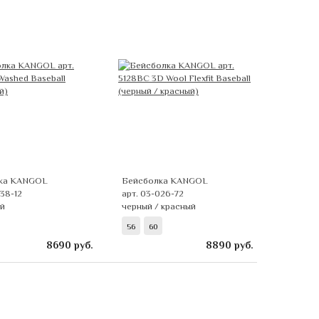
ка KANGOL
Бейсболка KANGOL
038-12
арт. 03-026-72
й
черный / красный
56
60
8690
руб.
8890
руб.