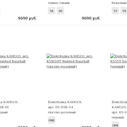
темно-синий
бежевый
56
60
57
59
9690
руб.
9690
руб.
ка KANGOL
Бейсболка KANGOL
Бейсболк
38-01
арт. 03-038-34
KANGOL
ерый
светло-розовый
арт. 03-
черный
ONE
ONE