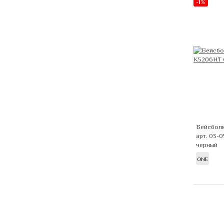
-1%
Бейсбол
арт. 03-
черный
ONE