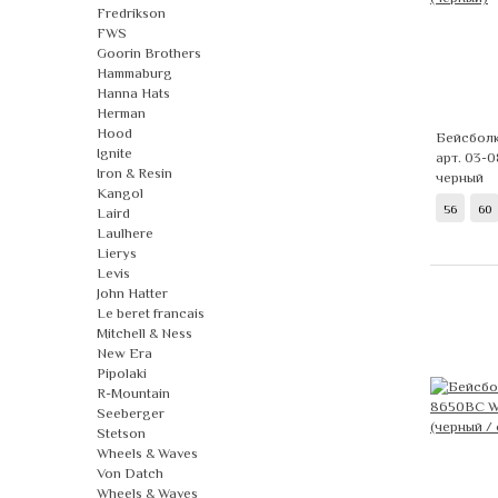
Fredrikson
FWS
Goorin Brothers
Hammaburg
Hanna Hats
Herman
Hood
Бейсбол
Ignite
арт. 03-
Iron & Resin
черный
Kangol
56
60
Laird
Laulhere
Lierys
Levis
John Hatter
Le beret francais
Mitchell & Ness
New Era
Pipolaki
R-Mountain
Seeberger
Stetson
Wheels & Waves
Von Datch
Wheels & Waves