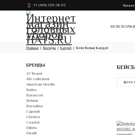
+7 (499) 709-78-03
Уважае
БЕЙСБОЛК
Главная
Бренды
Kangol
Бейсболки Kangol
БРЕНДЫ
БЕЙСБ
47 Brand
AIS collezioni
American Needle
Bailey
Barascon
Betmar
Borsalino
Capslab
Christys
Coastal
Djinns
Flexfit