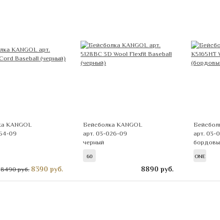
ка KANGOL
Бейсболка KANGOL
Бейсбол
054-09
арт. 03-026-09
арт. 03-
черный
бордовы
60
ONE
8390
руб.
8890
руб.
8490 руб.