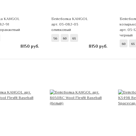
ка KANGOL
Бейсболка KANGOL
Бейсбол
82-91
арт. 03-082-03
козырьк
 оранжевый
оливковый
арт. 03-
черный
56
60
63
60
63
8150
руб.
8150
руб.