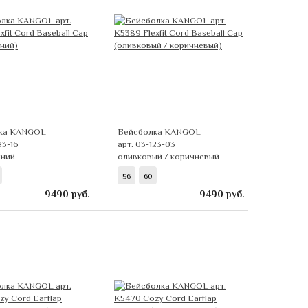
ка KANGOL
Бейсболка KANGOL
23-16
арт. 03-123-03
иний
оливковый / коричневый
56
60
9490
руб.
9490
руб.