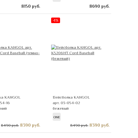
8150
руб.
8690
руб.
-1%
ка KANGOL
Бейсболка KANGOL
054-16
арт. 03-054-02
иний
бежевый
ONE
8390
руб.
8390
руб.
8490 руб.
8490 руб.