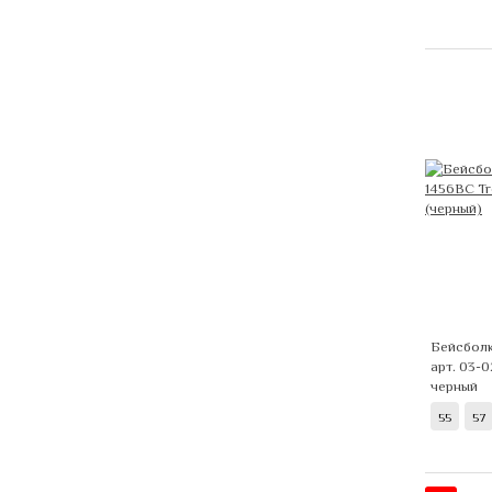
Бейсбол
арт. 03-
черный
55
57