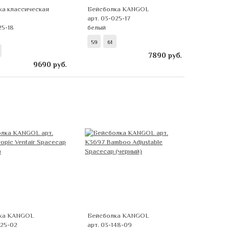
ка классическая
Бейсболка KANGOL
арт. 03-025-17
25-18
белый
59
61
7890
руб.
9690
руб.
ка KANGOL
Бейсболка KANGOL
025-02
арт. 03-148-09