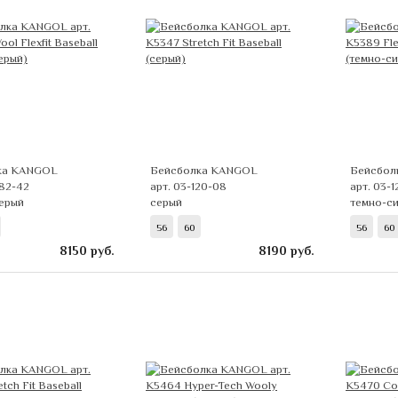
ка KANGOL
Бейсболка KANGOL
Бейсбол
082-42
арт. 03-120-08
арт. 03-1
серый
серый
темно-с
56
60
56
60
8150
руб.
8190
руб.