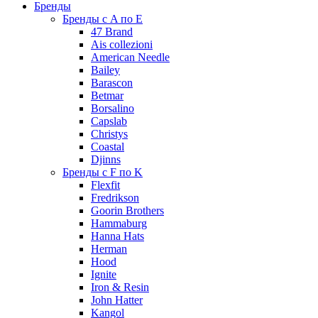
Бренды
Бренды с A по E
47 Brand
Ais collezioni
American Needle
Bailey
Barascon
Betmar
Borsalino
Capslab
Christys
Coastal
Djinns
Бренды с F по K
Flexfit
Fredrikson
Goorin Brothers
Hammaburg
Hanna Hats
Herman
Hood
Ignite
Iron & Resin
John Hatter
Kangol