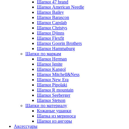
Шапки 47 brand
Шапки American Needle
Шапки Bailey
Шапки Barascon
Шапки Capslab
Шапки Christys
Шапки Djinns
Шапки Flexfit
Шапки Goorin Brothers
Шапки Hammaburg
Шапки по маркам
Шапки Herman
Шапки Ignite
Шапки Kangol
Шапки Mitchell&Ness
Шапки New Era
Шапки Pipolaki
Шапки R mountain
Шапки Seeberger
Шапки Stetson
Шапки по материалу
Кожаные ушанки
Шапка из мериноса
Шапки из ангоры
Аксессуары