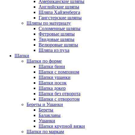
Американские шляпы
Английские шляпы
Шляпа Хайзенберга
Гангстерские шляпы
Шляпы по материалу
Соломенные шляпы
Фетровые шляпы
Твидовые шляпы
Велюровые шляпы
Шляпа из пуха
Шапки
Шапки по форме
Шапки бини
Шапки с помпоном
Шапки ушанки
Шапки носок
Шапка докер
Шапки без отворота
Шапки с отворотом
Береты и Ушанки
Береты
Балаклавы
Ушанки
Шапки крупной вязки
Шапки по маркам