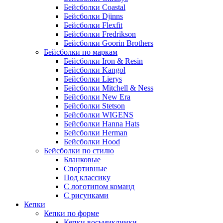
Бейсболки Coastal
Бейсболки Djinns
Бейсболки Flexfit
Бейсболки Fredrikson
Бейсболки Goorin Brothers
Бейсболки по маркам
Бейсболки Iron & Resin
Бейсболки Kangol
Бейсболки Lierys
Бейсболки Mitchell & Ness
Бейсболки New Era
Бейсболки Stetson
Бейсболки WIGENS
Бейсболки Hanna Hats
Бейсболки Herman
Бейсболки Hood
Бейсболки по стилю
Бланковые
Спортивные
Под классику
С логотипом команд
С рисунками
Кепки
Кепки по форме
Кепки восьмиклинки