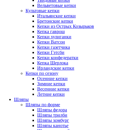
Твидовые кепки
Вельветовые кепки
Культовые кепки
Итальянские кепки
Бретонские кепки
Кепки из Острых Козырьков
Кепка гаврош
Кепки хулиганки
Кепки Ватсон
Кепки газетчика
Кепки Гэтсби
Кепки конфедератки
Кепка Шерлока
Ирландские кепки
Кепки по сезону
Осенние кепки
Зимние кепки
Весенние кепки
Летние кепки
Шляпы
Шляпы по форме
Шляпы федора
Шляпы трилби
Шляпы хомбург
Шляпы канотье