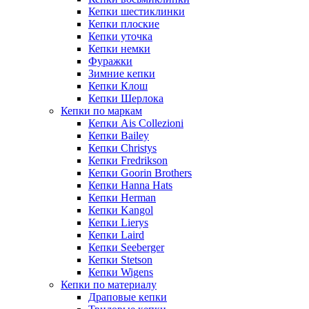
Кепки шестиклинки
Кепки плоские
Кепки уточка
Кепки немки
Фуражки
Зимние кепки
Кепки Клош
Кепки Шерлока
Кепки по маркам
Кепки Ais Collezioni
Кепки Bailey
Кепки Christys
Кепки Fredrikson
Кепки Goorin Brothers
Кепки Hanna Hats
Кепки Herman
Кепки Kangol
Кепки Lierys
Кепки Laird
Кепки Seeberger
Кепки Stetson
Кепки Wigens
Кепки по материалу
Драповые кепки