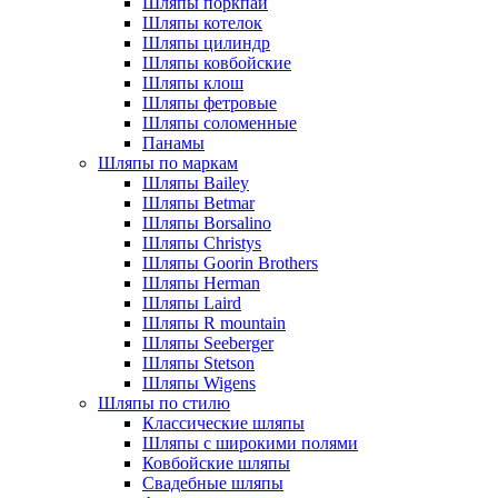
Шляпы поркпай
Шляпы котелок
Шляпы цилиндр
Шляпы ковбойские
Шляпы клош
Шляпы фетровые
Шляпы соломенные
Панамы
Шляпы по маркам
Шляпы Bailey
Шляпы Betmar
Шляпы Borsalino
Шляпы Christys
Шляпы Goorin Brothers
Шляпы Herman
Шляпы Laird
Шляпы R mountain
Шляпы Seeberger
Шляпы Stetson
Шляпы Wigens
Шляпы по стилю
Классические шляпы
Шляпы с широкими полями
Ковбойские шляпы
Свадебные шляпы