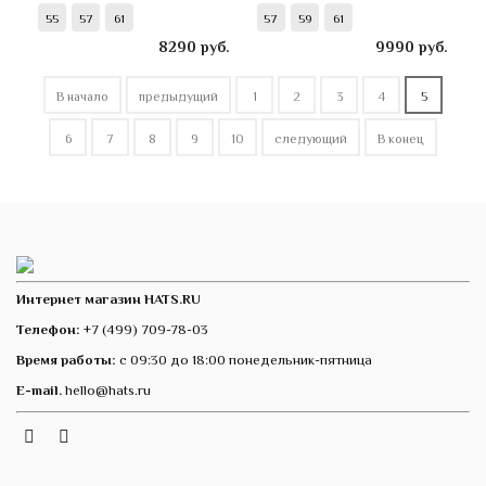
55
57
61
57
59
61
8290
руб.
9990
руб.
В начало
предыдущий
1
2
3
4
5
6
7
8
9
10
следующий
В конец
Интернет магазин HATS.RU
Телефон:
+7 (499) 709-78-03
Время работы:
с 09:30 до 18:00 понедельник-пятница
E-mail.
hello@hats.ru
Instagram
Telegram
VK