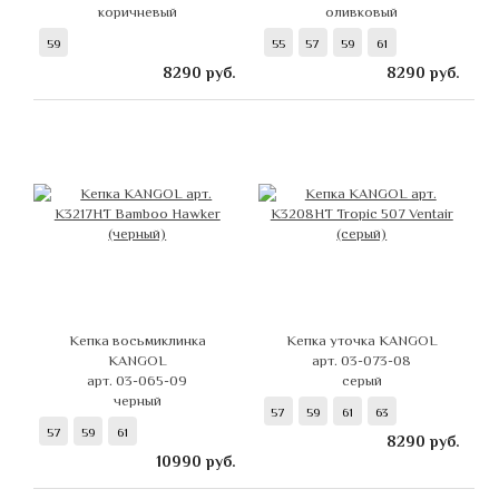
коричневый
оливковый
59
55
57
59
61
8290
руб.
8290
руб.
Кепка восьмиклинка
Кепка уточка KANGOL
KANGOL
арт. 03-073-08
арт. 03-065-09
серый
черный
57
59
61
63
57
59
61
8290
руб.
10990
руб.