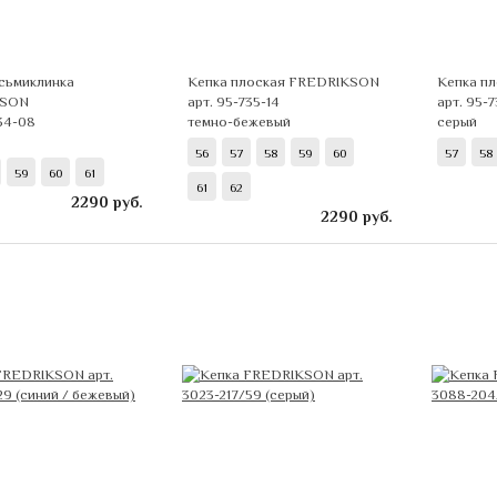
сьмиклинка
Кепка плоская FREDRIKSON
Кепка п
KSON
арт. 95-735-14
арт. 95-
734-08
темно-бежевый
серый
56
57
58
59
60
57
58
59
60
61
61
62
2290
руб.
2290
руб.