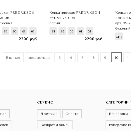
лоская FREDRIKSON
Кепка плоская FREDRIKSON
Кепка в
738-06
арт. 95-739-08
FREDRI
бежевый
серый
арт. 95-
бежевый
59
60
61
62
58
59
60
61
62
ONE
2290
руб.
2290
руб.
В начало
предыдущий
5
6
7
8
9
10
11
СЕРВИС
КАТЕГОРИИ 
 нас
Доставка
Оплата
Бейсболки
телей
Возврат и обмен
Рэперские к