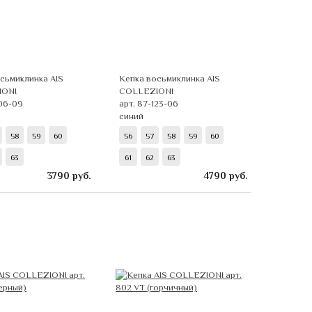
сьмиклинка AIS
Кепка восьмиклинка AIS
IONI
COLLEZIONI
106-09
арт. 87-123-06
синий
58
59
60
56
57
58
59
60
63
61
62
63
3790
руб.
4790
руб.