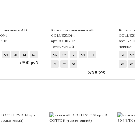
сьмиклинка AIS
Кепка восьмиклинка AIS
Кепка во
ONI
COLLEZIONI
COLLEZ
33-09
арт. 87-107-16
арт. 87-
темно-синий
черный
59
60
61
62
56
57
58
59
60
56
57
7390
руб.
61
62
63
61
62
3790
руб.