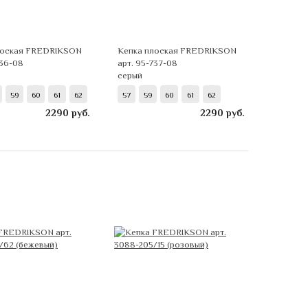
лоская FREDRIKSON
Кепка плоская FREDRIKSON
736-08
арт. 95-737-08
серый
59
60
61
62
57
59
60
61
62
2290
руб.
2290
руб.