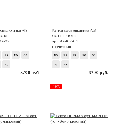
сьмиклинка AIS
Кепка восьмиклинка AIS
IONI
COLLEZIONI
107-09
арт. 87-107-04
горчичный
58
59
60
56
57
58
59
60
63
61
62
3790
руб.
3790
руб.
-16%