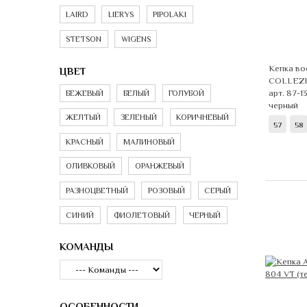
LAIRD
LIERYS
PIPOLAKI
STETSON
WIGENS
Кепка во
ЦВЕТ
COLLEZI
арт. 87-1
БЕЖЕВЫЙ
БЕЛЫЙ
ГОЛУБОЙ
черный
ЖЕЛТЫЙ
ЗЕЛЕНЫЙ
КОРИЧНЕВЫЙ
57
58
КРАСНЫЙ
МАЛИНОВЫЙ
ОЛИВКОВЫЙ
ОРАНЖЕВЫЙ
РАЗНОЦВЕТНЫЙ
РОЗОВЫЙ
СЕРЫЙ
СИНИЙ
ФИОЛЕТОВЫЙ
ЧЕРНЫЙ
КОМАНДЫ
ОСОБЕННОСТИ