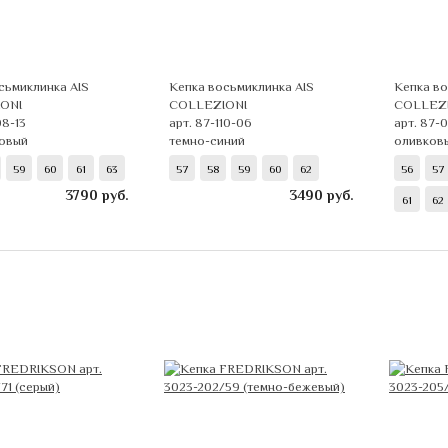
сьмиклинка AIS
Кепка восьмиклинка AIS
Кепка во
ONI
COLLEZIONI
COLLEZ
08-13
арт. 87-110-06
арт. 87-
овый
темно-синий
оливков
59
60
61
63
57
58
59
60
62
56
57
3790
руб.
3490
руб.
61
62