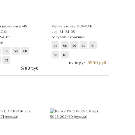
сьмиклинка AIS
Кепка уточка HERMAN
IONI
арт. 81-131-65
054-03
голубой / красный
ый
57
58
59
60
61
58
59
60
62
63
63
6990
руб.
8290 руб.
3790
руб.