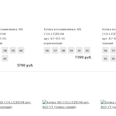
сьмиклинка AIS
Кепка восьмиклинка AIS
Кепка во
ONI
COLLEZIONI
COLLEZ
17-03
арт. 87-133-14
арт. 87-
ый
коричневый
черный
58
59
60
56
57
58
59
61
63
56
57
7390
руб.
63
61
62
3790
руб.