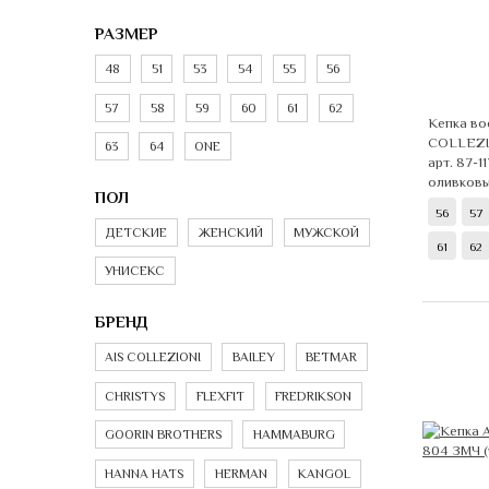
РАЗМЕР
48
51
53
54
55
56
57
58
59
60
61
62
Кепка во
COLLEZI
63
64
ONE
арт. 87-1
оливков
ПОЛ
56
57
ДЕТСКИЕ
ЖЕНСКИЙ
МУЖСКОЙ
61
62
УНИСЕКС
БРЕНД
AIS COLLEZIONI
BAILEY
BETMAR
CHRISTYS
FLEXFIT
FREDRIKSON
GOORIN BROTHERS
HAMMABURG
HANNA HATS
HERMAN
KANGOL