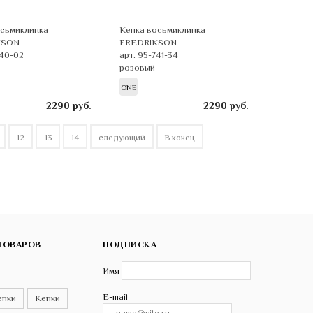
осьмиклинка
Кепка восьмиклинка
KSON
FREDRIKSON
740-02
арт. 95-741-34
розовый
ONE
2290
руб.
2290
руб.
12
13
14
следующий
В конец
ТОВАРОВ
ПОДПИСКА
Имя
E-mail
епки
Кепки