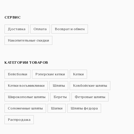
СЕРВИС
Доставка
Оплата
Возврат и обмен
Накопительные скидки
КАТЕГОРИИ ТОВАРОВ
Бейсболки
Рэперские кепки
Кепки
Кепки восьмиклинки
Шляпы
Ковбойские шляпы
Широкополые шляпы
Береты
Фетровые шляпы
Соломенные шляпы
Шапки
Шляпы федора
Распродажа