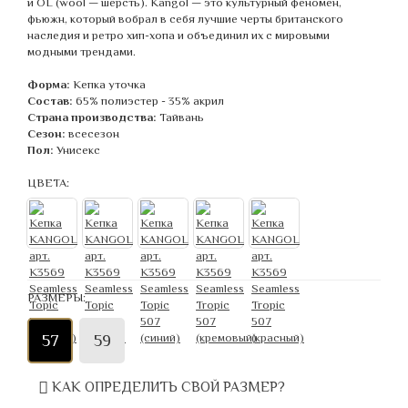
и OL (wool — шерсть). Kangol — это культурный феномен,
фьюжн, который вобрал в себя лучшие черты британского
наследия и ретро хип-хопа и объединил их с мировыми
модными трендами.
Форма:
Кепка уточка
Состав:
65% полиэстер - 35% акрил
Страна производства:
Тайвань
Сезон:
всесезон
Пол:
Унисекс
ЦВЕТА:
РАЗМЕРЫ:
57
59
КАК ОПРЕДЕЛИТЬ СВОЙ РАЗМЕР?