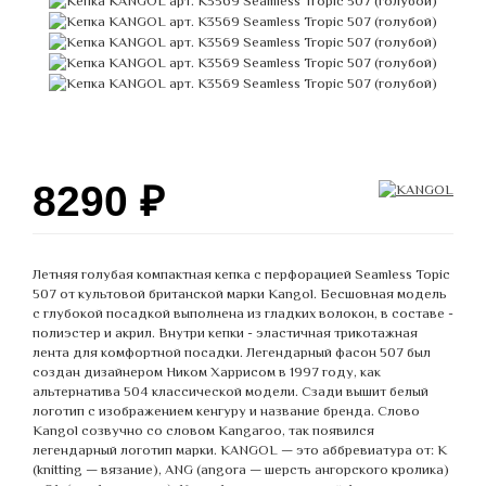
8290
₽
Летняя голубая компактная кепка с перфорацией Seamless Topic
507 от культовой британской марки Kangol. Бесшовная модель
с глубокой посадкой выполнена из гладких волокон, в составе -
полиэстер и акрил. Внутри кепки - эластичная трикотажная
лента для комфортной посадки. Легендарный фасон 507 был
создан дизайнером Ником Харрисом в 1997 году, как
альтернатива 504 классической модели. Сзади вышит белый
логотип с изображением кенгуру и название бренда. Слово
Kangol созвучно со словом Kangaroo, так появился
легендарный логотип марки. KANGOL — это аббревиатура от: K
(knitting — вязание), ANG (angora — шерсть ангорского кролика)