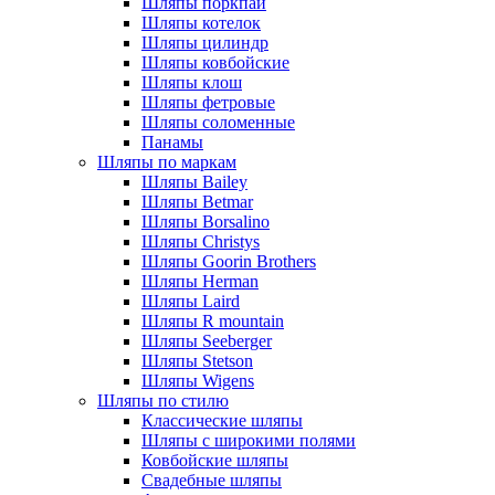
Шляпы поркпай
Шляпы котелок
Шляпы цилиндр
Шляпы ковбойские
Шляпы клош
Шляпы фетровые
Шляпы соломенные
Панамы
Шляпы по маркам
Шляпы Bailey
Шляпы Betmar
Шляпы Borsalino
Шляпы Christys
Шляпы Goorin Brothers
Шляпы Herman
Шляпы Laird
Шляпы R mountain
Шляпы Seeberger
Шляпы Stetson
Шляпы Wigens
Шляпы по стилю
Классические шляпы
Шляпы с широкими полями
Ковбойские шляпы
Свадебные шляпы