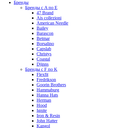
Бренды
Бренды с A по E
47 Brand
Ais collezioni
American Needle
Bailey
Barascon
Betmar
Borsalino
Capslab
Christys
Coastal
Djinns
Бренды с F по K
Flexfit
Fredrikson
Goorin Brothers
Hammaburg
Hanna Hats
Herman
Hood
Ignite
Iron & Resin
John Hatter
Kangol