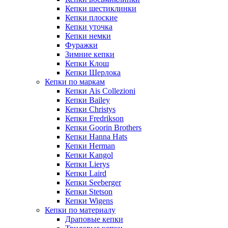
Кепки шестиклинки
Кепки плоские
Кепки уточка
Кепки немки
Фуражки
Зимние кепки
Кепки Клош
Кепки Шерлока
Кепки по маркам
Кепки Ais Collezioni
Кепки Bailey
Кепки Christys
Кепки Fredrikson
Кепки Goorin Brothers
Кепки Hanna Hats
Кепки Herman
Кепки Kangol
Кепки Lierys
Кепки Laird
Кепки Seeberger
Кепки Stetson
Кепки Wigens
Кепки по материалу
Драповые кепки