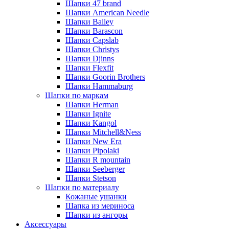
Шапки 47 brand
Шапки American Needle
Шапки Bailey
Шапки Barascon
Шапки Capslab
Шапки Christys
Шапки Djinns
Шапки Flexfit
Шапки Goorin Brothers
Шапки Hammaburg
Шапки по маркам
Шапки Herman
Шапки Ignite
Шапки Kangol
Шапки Mitchell&Ness
Шапки New Era
Шапки Pipolaki
Шапки R mountain
Шапки Seeberger
Шапки Stetson
Шапки по материалу
Кожаные ушанки
Шапка из мериноса
Шапки из ангоры
Аксессуары