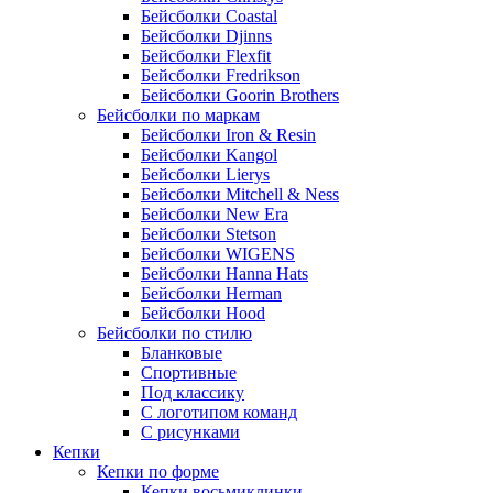
Бейсболки Coastal
Бейсболки Djinns
Бейсболки Flexfit
Бейсболки Fredrikson
Бейсболки Goorin Brothers
Бейсболки по маркам
Бейсболки Iron & Resin
Бейсболки Kangol
Бейсболки Lierys
Бейсболки Mitchell & Ness
Бейсболки New Era
Бейсболки Stetson
Бейсболки WIGENS
Бейсболки Hanna Hats
Бейсболки Herman
Бейсболки Hood
Бейсболки по стилю
Бланковые
Спортивные
Под классику
С логотипом команд
С рисунками
Кепки
Кепки по форме
Кепки восьмиклинки