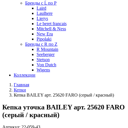
Бренды с L по P
Laird
Laulhere
Lierys
Le beret francais
Mitchell & Ness
New Era
Pipolaki
Бренды с R по Z
R Mountain
Seeberger
Stetson
Von Dutch
Wigens
Коллекции
Главная
Кепки
Кепка BAILEY арт. 25620 FARO (серый / красный)
Кепка уточка BAILEY арт. 25620 FARO
(серый / красный)
Артикул:
22-059-43