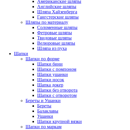
Американские шляпы
Английские шляпы
Шляпа Хайзенберга
Гангстерские шляпы
Шляпы по материалу
Соломенные шляпы
Фетровые шляпы
Твидовые шляпы
Велюровые шляпы
Шляпа из пуха
Шапки
Шапки по форме
Шапки бини
Шапки с помпоном
Шапки ушанки
Шапки носок
Шапка докер
Шапки без отворота
Шапки с отворотом
Береты и Ушанки
Береты
Балаклавы
Ушанки
Шапки крупной вязки
Шапки по маркам