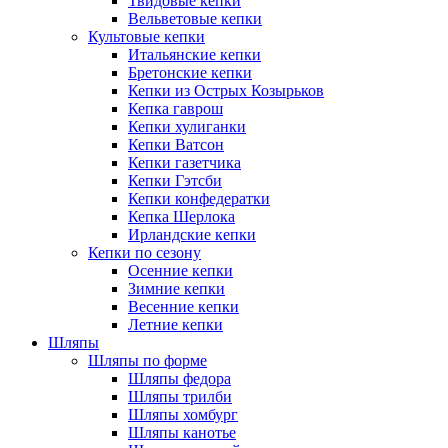
Твидовые кепки
Вельветовые кепки
Культовые кепки
Итальянские кепки
Бретонские кепки
Кепки из Острых Козырьков
Кепка гаврош
Кепки хулиганки
Кепки Ватсон
Кепки газетчика
Кепки Гэтсби
Кепки конфедератки
Кепка Шерлока
Ирландские кепки
Кепки по сезону
Осенние кепки
Зимние кепки
Весенние кепки
Летние кепки
Шляпы
Шляпы по форме
Шляпы федора
Шляпы трилби
Шляпы хомбург
Шляпы канотье