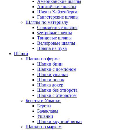
Американские шляпы
Английские шляпы
Шляпа Хайзенберга
Гангстерские шляпы
Шляпы по материалу
Соломенные шляпы
Фетровые шляпы
Твидовые шляпы
Велюровые шляпы
Шляпа из пуха
Шапки
Шапки по форме
Шапки бини
Шапки с помпоном
Шапки ушанки
Шапки носок
Шапка докер
Шапки без отворота
Шапки с отворотом
Береты и Ушанки
Береты
Балаклавы
Ушанки
Шапки крупной вязки
Шапки по маркам