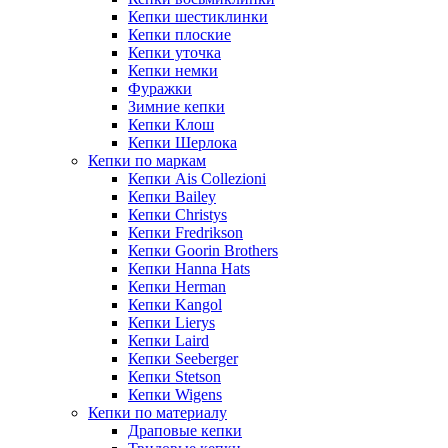
Кепки шестиклинки
Кепки плоские
Кепки уточка
Кепки немки
Фуражки
Зимние кепки
Кепки Клош
Кепки Шерлока
Кепки по маркам
Кепки Ais Collezioni
Кепки Bailey
Кепки Christys
Кепки Fredrikson
Кепки Goorin Brothers
Кепки Hanna Hats
Кепки Herman
Кепки Kangol
Кепки Lierys
Кепки Laird
Кепки Seeberger
Кепки Stetson
Кепки Wigens
Кепки по материалу
Драповые кепки