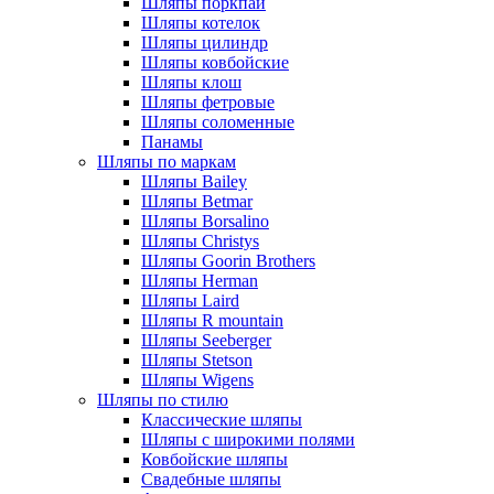
Шляпы поркпай
Шляпы котелок
Шляпы цилиндр
Шляпы ковбойские
Шляпы клош
Шляпы фетровые
Шляпы соломенные
Панамы
Шляпы по маркам
Шляпы Bailey
Шляпы Betmar
Шляпы Borsalino
Шляпы Christys
Шляпы Goorin Brothers
Шляпы Herman
Шляпы Laird
Шляпы R mountain
Шляпы Seeberger
Шляпы Stetson
Шляпы Wigens
Шляпы по стилю
Классические шляпы
Шляпы с широкими полями
Ковбойские шляпы
Свадебные шляпы