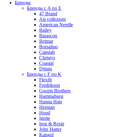
Бренды
Бренды с A по E
47 Brand
Ais collezioni
American Needle
Bailey
Barascon
Betmar
Borsalino
Capslab
Christys
Coastal
Djinns
Бренды с F по K
Flexfit
Fredrikson
Goorin Brothers
Hammaburg
Hanna Hats
Herman
Hood
Ignite
Iron & Resin
John Hatter
Kangol