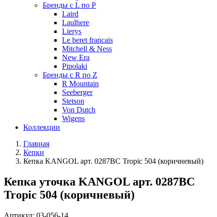
Бренды с L по P
Laird
Laulhere
Lierys
Le beret francais
Mitchell & Ness
New Era
Pipolaki
Бренды с R по Z
R Mountain
Seeberger
Stetson
Von Dutch
Wigens
Коллекции
Главная
Кепки
Кепка KANGOL арт. 0287BC Tropic 504 (коричневый)
Кепка уточка KANGOL арт. 0287BC
Tropic 504 (коричневый)
Артикул:
03-056-14