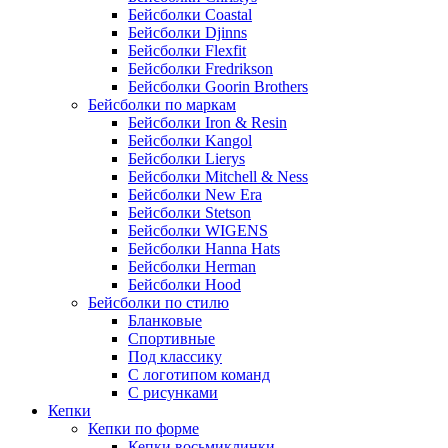
Бейсболки Coastal
Бейсболки Djinns
Бейсболки Flexfit
Бейсболки Fredrikson
Бейсболки Goorin Brothers
Бейсболки по маркам
Бейсболки Iron & Resin
Бейсболки Kangol
Бейсболки Lierys
Бейсболки Mitchell & Ness
Бейсболки New Era
Бейсболки Stetson
Бейсболки WIGENS
Бейсболки Hanna Hats
Бейсболки Herman
Бейсболки Hood
Бейсболки по стилю
Бланковые
Спортивные
Под классику
С логотипом команд
С рисунками
Кепки
Кепки по форме
Кепки восьмиклинки