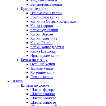
Твидовые кепки
Вельветовые кепки
Культовые кепки
Итальянские кепки
Бретонские кепки
Кепки из Острых Козырьков
Кепка гаврош
Кепки хулиганки
Кепки Ватсон
Кепки газетчика
Кепки Гэтсби
Кепки конфедератки
Кепка Шерлока
Ирландские кепки
Кепки по сезону
Осенние кепки
Зимние кепки
Весенние кепки
Летние кепки
Шляпы
Шляпы по форме
Шляпы федора
Шляпы трилби
Шляпы хомбург
Шляпы канотье