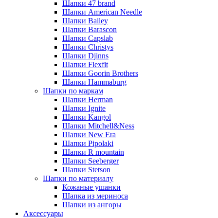
Шапки 47 brand
Шапки American Needle
Шапки Bailey
Шапки Barascon
Шапки Capslab
Шапки Christys
Шапки Djinns
Шапки Flexfit
Шапки Goorin Brothers
Шапки Hammaburg
Шапки по маркам
Шапки Herman
Шапки Ignite
Шапки Kangol
Шапки Mitchell&Ness
Шапки New Era
Шапки Pipolaki
Шапки R mountain
Шапки Seeberger
Шапки Stetson
Шапки по материалу
Кожаные ушанки
Шапка из мериноса
Шапки из ангоры
Аксессуары