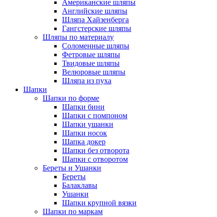
Американские шляпы
Английские шляпы
Шляпа Хайзенберга
Гангстерские шляпы
Шляпы по материалу
Соломенные шляпы
Фетровые шляпы
Твидовые шляпы
Велюровые шляпы
Шляпа из пуха
Шапки
Шапки по форме
Шапки бини
Шапки с помпоном
Шапки ушанки
Шапки носок
Шапка докер
Шапки без отворота
Шапки с отворотом
Береты и Ушанки
Береты
Балаклавы
Ушанки
Шапки крупной вязки
Шапки по маркам