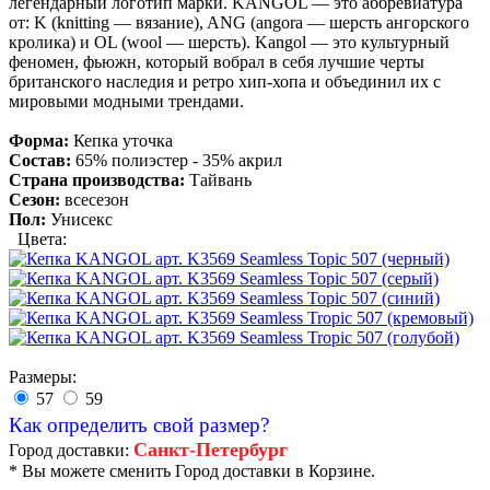
легендарный логотип марки. KANGOL — это аббревиатура
от: K (knitting — вязание), ANG (angora — шерсть ангорского
кролика) и OL (wool — шерсть). Kangol — это культурный
феномен, фьюжн, который вобрал в себя лучшие черты
британского наследия и ретро хип-хопа и объединил их с
мировыми модными трендами.
Форма:
Кепка уточка
Состав:
65% полиэстер - 35% акрил
Страна производства:
Тайвань
Сезон:
всесезон
Пол:
Унисекс
Цвета:
Размеры:
57
59
Как определить свой размер?
Санкт-Петербург
Город доставки:
* Вы можете сменить Город доставки в Корзине.