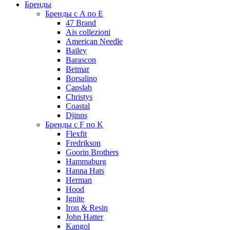
Бренды
Бренды с A по E
47 Brand
Ais collezioni
American Needle
Bailey
Barascon
Betmar
Borsalino
Capslab
Christys
Coastal
Djinns
Бренды с F по K
Flexfit
Fredrikson
Goorin Brothers
Hammaburg
Hanna Hats
Herman
Hood
Ignite
Iron & Resin
John Hatter
Kangol