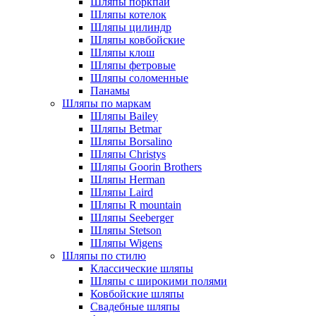
Шляпы поркпай
Шляпы котелок
Шляпы цилиндр
Шляпы ковбойские
Шляпы клош
Шляпы фетровые
Шляпы соломенные
Панамы
Шляпы по маркам
Шляпы Bailey
Шляпы Betmar
Шляпы Borsalino
Шляпы Christys
Шляпы Goorin Brothers
Шляпы Herman
Шляпы Laird
Шляпы R mountain
Шляпы Seeberger
Шляпы Stetson
Шляпы Wigens
Шляпы по стилю
Классические шляпы
Шляпы с широкими полями
Ковбойские шляпы
Свадебные шляпы