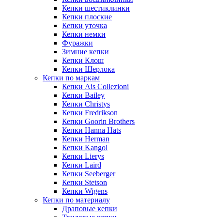
Кепки шестиклинки
Кепки плоские
Кепки уточка
Кепки немки
Фуражки
Зимние кепки
Кепки Клош
Кепки Шерлока
Кепки по маркам
Кепки Ais Collezioni
Кепки Bailey
Кепки Christys
Кепки Fredrikson
Кепки Goorin Brothers
Кепки Hanna Hats
Кепки Herman
Кепки Kangol
Кепки Lierys
Кепки Laird
Кепки Seeberger
Кепки Stetson
Кепки Wigens
Кепки по материалу
Драповые кепки