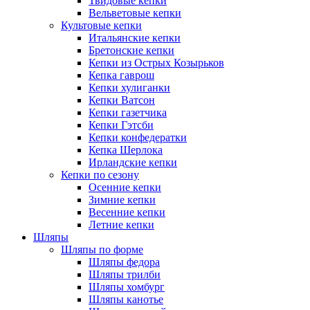
Твидовые кепки
Вельветовые кепки
Культовые кепки
Итальянские кепки
Бретонские кепки
Кепки из Острых Козырьков
Кепка гаврош
Кепки хулиганки
Кепки Ватсон
Кепки газетчика
Кепки Гэтсби
Кепки конфедератки
Кепка Шерлока
Ирландские кепки
Кепки по сезону
Осенние кепки
Зимние кепки
Весенние кепки
Летние кепки
Шляпы
Шляпы по форме
Шляпы федора
Шляпы трилби
Шляпы хомбург
Шляпы канотье