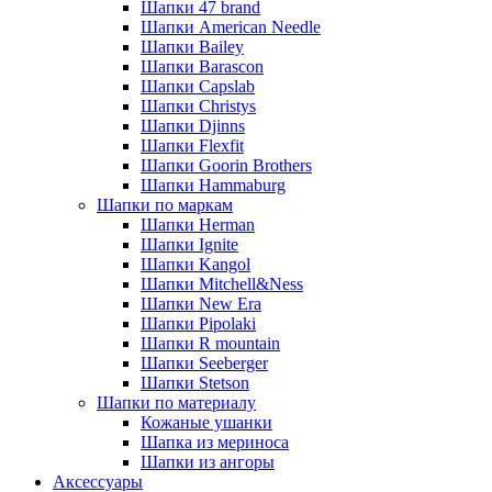
Шапки 47 brand
Шапки American Needle
Шапки Bailey
Шапки Barascon
Шапки Capslab
Шапки Christys
Шапки Djinns
Шапки Flexfit
Шапки Goorin Brothers
Шапки Hammaburg
Шапки по маркам
Шапки Herman
Шапки Ignite
Шапки Kangol
Шапки Mitchell&Ness
Шапки New Era
Шапки Pipolaki
Шапки R mountain
Шапки Seeberger
Шапки Stetson
Шапки по материалу
Кожаные ушанки
Шапка из мериноса
Шапки из ангоры
Аксессуары