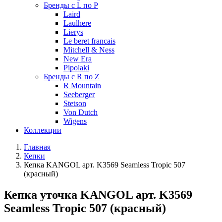
Бренды с L по P
Laird
Laulhere
Lierys
Le beret francais
Mitchell & Ness
New Era
Pipolaki
Бренды с R по Z
R Mountain
Seeberger
Stetson
Von Dutch
Wigens
Коллекции
Главная
Кепки
Кепка KANGOL арт. K3569 Seamless Tropic 507
(красный)
Кепка уточка KANGOL арт. K3569
Seamless Tropic 507 (красный)