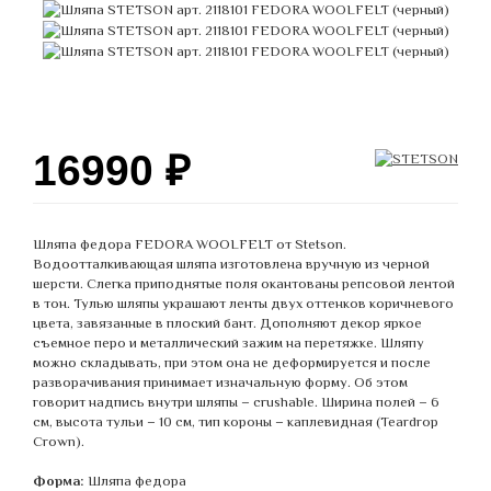
16990
₽
Шляпа федора FEDORA WOOLFELT от Stetson.
Водоотталкивающая шляпа изготовлена вручную из черной
шерсти. Слегка приподнятые поля окантованы репсовой лентой
в тон. Тулью шляпы украшают ленты двух оттенков коричневого
цвета, завязанные в плоский бант. Дополняют декор яркое
съемное перо и металлический зажим на перетяжке. Шляпу
можно складывать, при этом она не деформируется и после
разворачивания принимает изначальную форму. Об этом
говорит надпись внутри шляпы – crushable. Ширина полей – 6
см, высота тульи – 10 см, тип короны – каплевидная (Teardrop
Crown).
Форма:
Шляпа федора