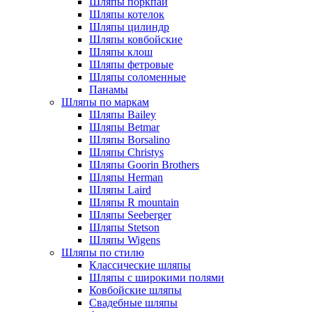
Шляпы поркпай
Шляпы котелок
Шляпы цилиндр
Шляпы ковбойские
Шляпы клош
Шляпы фетровые
Шляпы соломенные
Панамы
Шляпы по маркам
Шляпы Bailey
Шляпы Betmar
Шляпы Borsalino
Шляпы Christys
Шляпы Goorin Brothers
Шляпы Herman
Шляпы Laird
Шляпы R mountain
Шляпы Seeberger
Шляпы Stetson
Шляпы Wigens
Шляпы по стилю
Классические шляпы
Шляпы с широкими полями
Ковбойские шляпы
Свадебные шляпы