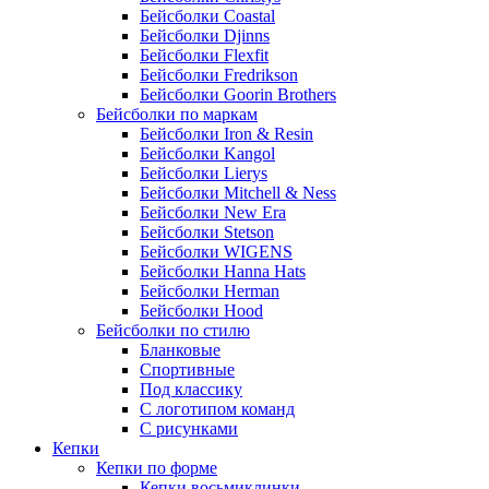
Бейсболки Coastal
Бейсболки Djinns
Бейсболки Flexfit
Бейсболки Fredrikson
Бейсболки Goorin Brothers
Бейсболки по маркам
Бейсболки Iron & Resin
Бейсболки Kangol
Бейсболки Lierys
Бейсболки Mitchell & Ness
Бейсболки New Era
Бейсболки Stetson
Бейсболки WIGENS
Бейсболки Hanna Hats
Бейсболки Herman
Бейсболки Hood
Бейсболки по стилю
Бланковые
Спортивные
Под классику
С логотипом команд
С рисунками
Кепки
Кепки по форме
Кепки восьмиклинки