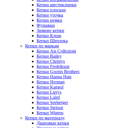
Кепки шестиклинки
Кепки плоские
Кепки уточка
Кепки немки
Фуражки
Зимние кепки
Кепки Клош
Кепки Шерлока
Кепки по маркам
Кепки Ais Collezioni
Кепки Bailey
Кепки Christys
Кепки Fredrikson
Кепки Goorin Brothers
Кепки Hanna Hats
Кепки Herman
Кепки Kangol
Кепки Lierys
Кепки Laird
Кепки Seeberger
Кепки Stetson
Кепки Wigens
Кепки по материалу
Драповые кепки