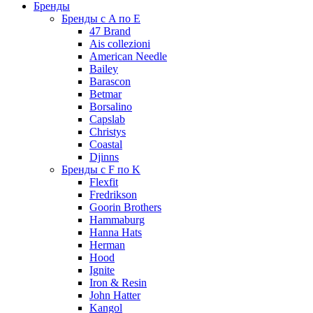
Бренды
Бренды с A по E
47 Brand
Ais collezioni
American Needle
Bailey
Barascon
Betmar
Borsalino
Capslab
Christys
Coastal
Djinns
Бренды с F по K
Flexfit
Fredrikson
Goorin Brothers
Hammaburg
Hanna Hats
Herman
Hood
Ignite
Iron & Resin
John Hatter
Kangol