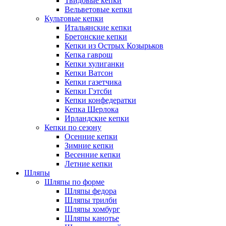
Твидовые кепки
Вельветовые кепки
Культовые кепки
Итальянские кепки
Бретонские кепки
Кепки из Острых Козырьков
Кепка гаврош
Кепки хулиганки
Кепки Ватсон
Кепки газетчика
Кепки Гэтсби
Кепки конфедератки
Кепка Шерлока
Ирландские кепки
Кепки по сезону
Осенние кепки
Зимние кепки
Весенние кепки
Летние кепки
Шляпы
Шляпы по форме
Шляпы федора
Шляпы трилби
Шляпы хомбург
Шляпы канотье