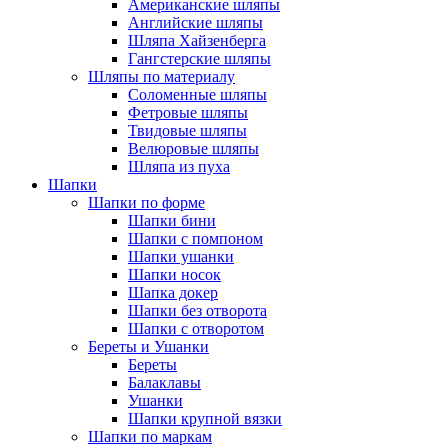
Американские шляпы
Английские шляпы
Шляпа Хайзенберга
Гангстерские шляпы
Шляпы по материалу
Соломенные шляпы
Фетровые шляпы
Твидовые шляпы
Велюровые шляпы
Шляпа из пуха
Шапки
Шапки по форме
Шапки бини
Шапки с помпоном
Шапки ушанки
Шапки носок
Шапка докер
Шапки без отворота
Шапки с отворотом
Береты и Ушанки
Береты
Балаклавы
Ушанки
Шапки крупной вязки
Шапки по маркам