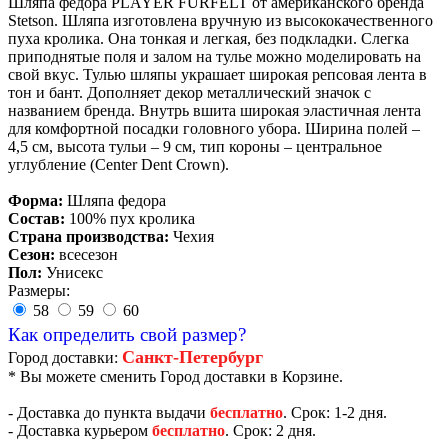
Шляпа федора PLAYER FURFELT от американского бренда
Stetson. Шляпа изготовлена вручную из высококачественного
пуха кролика. Она тонкая и легкая, без подкладки. Слегка
приподнятые поля и залом на тулье можно моделировать на
свой вкус. Тулью шляпы украшает широкая репсовая лента в
тон и бант. Дополняет декор металлический значок с
названием бренда. Внутрь вшита широкая эластичная лента
для комфортной посадки головного убора. Ширина полей –
4,5 см, высота тульи – 9 см, тип короны – центральное
углубление (Center Dent Crown).
Форма:
Шляпа федора
Состав:
100% пух кролика
Страна производства:
Чехия
Сезон:
всесезон
Пол:
Унисекс
Размеры:
58
59
60
Как определить свой размер?
Санкт-Петербург
Город доставки:
* Вы можете сменить Город доставки в Корзине.
- Доставка до пункта выдачи
бесплатно
. Срок: 1-2 дня.
- Доставка курьером
бесплатно
. Срок: 2 дня.