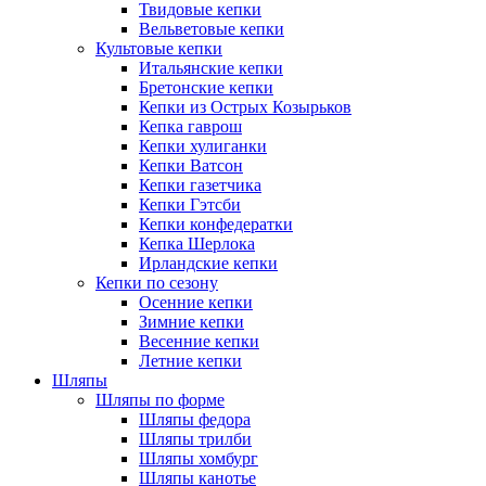
Твидовые кепки
Вельветовые кепки
Культовые кепки
Итальянские кепки
Бретонские кепки
Кепки из Острых Козырьков
Кепка гаврош
Кепки хулиганки
Кепки Ватсон
Кепки газетчика
Кепки Гэтсби
Кепки конфедератки
Кепка Шерлока
Ирландские кепки
Кепки по сезону
Осенние кепки
Зимние кепки
Весенние кепки
Летние кепки
Шляпы
Шляпы по форме
Шляпы федора
Шляпы трилби
Шляпы хомбург
Шляпы канотье