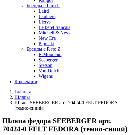
Kangol
Бренды с L по P
Laird
Laulhere
Lierys
Le beret francais
Mitchell & Ness
New Era
Pipolaki
Бренды с R по Z
R Mountain
Seeberger
Stetson
Von Dutch
Wigens
Коллекции
Главная
Шляпы
Шляпа SEEBERGER арт. 70424-0 FELT FEDORA
(темно-синий)
Шляпа федора SEEBERGER арт.
70424-0 FELT FEDORA (темно-синий)