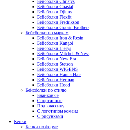
Бейсболки Christys
Бейсболки Coastal
Бейсболки Djinns
Бейсболки Flexfit
Бейсболки Fredrikson
Бейсболки Goorin Brothers
Бейсболки по маркам
Бейсболки Iron & Resin
Бейсболки Kangol
Бейсболки Lierys
Бейсболки Mitchell & Ness
Бейсболки New Era
Бейсболки Stetson
Бейсболки WIGENS
Бейсболки Hanna Hats
Бейсболки Herman
Бейсболки Hood
Бейсболки по стилю
Бланковые
Спортивные
Под классику
С логотипом команд
С рисунками
Кепки
Кепки по форме