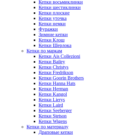
Кепки восьмиклинки
Кепки шестиклинки
Кепки плоские
Кепки уточка
Кепки немки
Фуражки
Зимние кепки
Кепки Клош
Кепки Шерлока
Кепки по маркам
Кепки Ais Collezioni
Кепки Bailey
Кепки Christys
Кепки Fredrikson
Кепки Goorin Brothers
Кепки Hanna Hats
Кепки Herman
Кепки Kangol
Кепки Lierys
Кепки Laird
Кепки Seeberger
Кепки Stetson
Кепки Wigens
Кепки по материалу
Драповые кепки