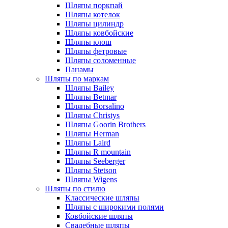
Шляпы поркпай
Шляпы котелок
Шляпы цилиндр
Шляпы ковбойские
Шляпы клош
Шляпы фетровые
Шляпы соломенные
Панамы
Шляпы по маркам
Шляпы Bailey
Шляпы Betmar
Шляпы Borsalino
Шляпы Christys
Шляпы Goorin Brothers
Шляпы Herman
Шляпы Laird
Шляпы R mountain
Шляпы Seeberger
Шляпы Stetson
Шляпы Wigens
Шляпы по стилю
Классические шляпы
Шляпы с широкими полями
Ковбойские шляпы
Свадебные шляпы