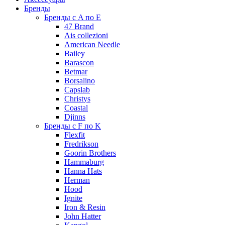
Бренды
Бренды с A по E
47 Brand
Ais collezioni
American Needle
Bailey
Barascon
Betmar
Borsalino
Capslab
Christys
Coastal
Djinns
Бренды с F по K
Flexfit
Fredrikson
Goorin Brothers
Hammaburg
Hanna Hats
Herman
Hood
Ignite
Iron & Resin
John Hatter