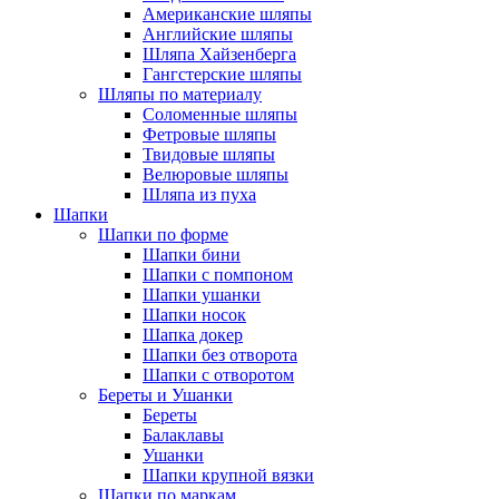
Американские шляпы
Английские шляпы
Шляпа Хайзенберга
Гангстерские шляпы
Шляпы по материалу
Соломенные шляпы
Фетровые шляпы
Твидовые шляпы
Велюровые шляпы
Шляпа из пуха
Шапки
Шапки по форме
Шапки бини
Шапки с помпоном
Шапки ушанки
Шапки носок
Шапка докер
Шапки без отворота
Шапки с отворотом
Береты и Ушанки
Береты
Балаклавы
Ушанки
Шапки крупной вязки
Шапки по маркам