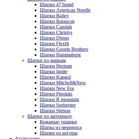
Шапки 47 brand
Шапки American Needle
Шапки Bailey
Шапки Barascon
Шапки Capslab
Шапки Christys
Шапки Djinns
Шапки Flexfit
Шапки Goorin Brothers
Шапки Hammaburg
Шапки по маркам
Шапки Herman
Шапки Ignite
Шапки Kangol
Шапки Mitchell&Ness
Шапки New Era
Шапки Pipolaki
Шапки R mountain
Шапки Seeberger
Шапки Stetson
Шапки по материалу
Кожаные ушанки
Шапка из мериноса
Шапки из ангоры
Аксессуары