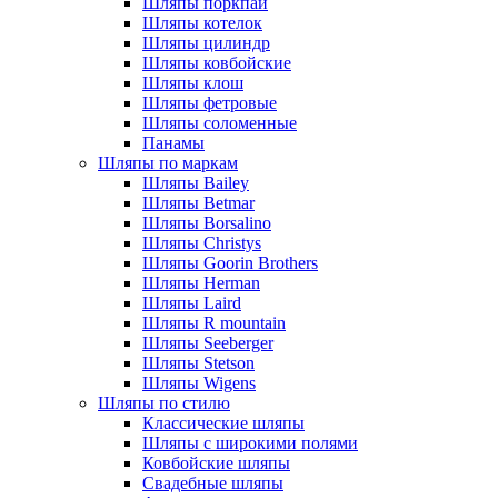
Шляпы поркпай
Шляпы котелок
Шляпы цилиндр
Шляпы ковбойские
Шляпы клош
Шляпы фетровые
Шляпы соломенные
Панамы
Шляпы по маркам
Шляпы Bailey
Шляпы Betmar
Шляпы Borsalino
Шляпы Christys
Шляпы Goorin Brothers
Шляпы Herman
Шляпы Laird
Шляпы R mountain
Шляпы Seeberger
Шляпы Stetson
Шляпы Wigens
Шляпы по стилю
Классические шляпы
Шляпы с широкими полями
Ковбойские шляпы
Свадебные шляпы