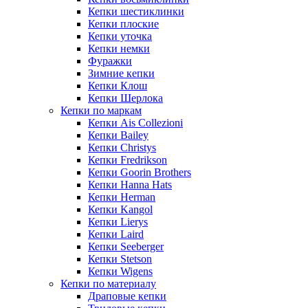
Кепки шестиклинки
Кепки плоские
Кепки уточка
Кепки немки
Фуражки
Зимние кепки
Кепки Клош
Кепки Шерлока
Кепки по маркам
Кепки Ais Collezioni
Кепки Bailey
Кепки Christys
Кепки Fredrikson
Кепки Goorin Brothers
Кепки Hanna Hats
Кепки Herman
Кепки Kangol
Кепки Lierys
Кепки Laird
Кепки Seeberger
Кепки Stetson
Кепки Wigens
Кепки по материалу
Драповые кепки