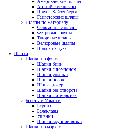
Американские шляпы
Английские шляпы
Шляпа Хайзенберга
Гангстерские шляпы
Шляпы по материалу
Соломенные шляпы
Фетровые шляпы
Твидовые шляпы
Велюровые шляпы
Шляпа из пуха
Шапки
Шапки по форме
Шапки бини
Шапки с помпоном
Шапки ушанки
Шапки носок
Шапка докер
Шапки без отворота
Шапки с отворотом
Береты и Ушанки
Береты
Балаклавы
Ушанки
Шапки крупной вязки
Шапки по маркам