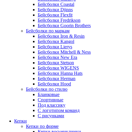
Бейсболки Coastal
Бейсболки Djinns
Бейсболки Flexfit
Бейсболки Fredrikson
Бейсболки Goorin Brothers
Бейсболки по маркам
Бейсболки Iron & Resin
Бейсболки Kangol
Бейсболки Lierys
Бейсболки Mitchell & Ness
Бейсболки New Era
Бейсболки Stetson
Бейсболки WIGENS
Бейсболки Hanna Hats
Бейсболки Herman
Бейсболки Hood
Бейсболки по стилю
Бланковые
Спортивные
Под классику
С логотипом команд
С рисунками
Кепки
Кепки по форме
Кепки восьмиклинки