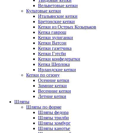
Твидовые кепки
Вельветовые кепки
Культовые кепки
Итальянские кепки
Бретонские кепки
Кепки из Острых Козырьков
Кепка гаврош
Кепки хулиганки
Кепки Ватсон
Кепки газетчика
Кепки Гэтсби
Кепки конфедератки
Кепка Шерлока
Ирландские кепки
Кепки по сезону
Осенние кепки
Зимние кепки
Весенние кепки
Летние кепки
Шляпы
Шляпы по форме
Шляпы федора
Шляпы трилби
Шляпы хомбург
Шляпы канотье