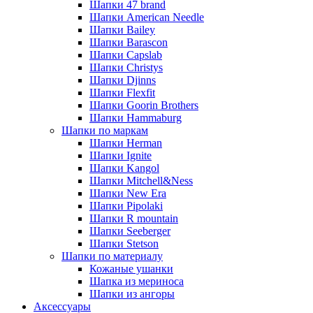
Шапки 47 brand
Шапки American Needle
Шапки Bailey
Шапки Barascon
Шапки Capslab
Шапки Christys
Шапки Djinns
Шапки Flexfit
Шапки Goorin Brothers
Шапки Hammaburg
Шапки по маркам
Шапки Herman
Шапки Ignite
Шапки Kangol
Шапки Mitchell&Ness
Шапки New Era
Шапки Pipolaki
Шапки R mountain
Шапки Seeberger
Шапки Stetson
Шапки по материалу
Кожаные ушанки
Шапка из мериноса
Шапки из ангоры
Аксессуары