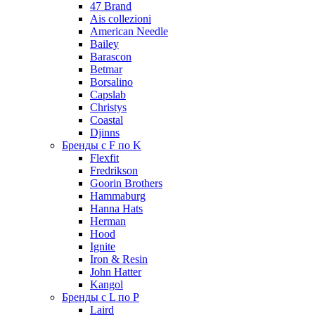
47 Brand
Ais collezioni
American Needle
Bailey
Barascon
Betmar
Borsalino
Capslab
Christys
Coastal
Djinns
Бренды с F по K
Flexfit
Fredrikson
Goorin Brothers
Hammaburg
Hanna Hats
Herman
Hood
Ignite
Iron & Resin
John Hatter
Kangol
Бренды с L по P
Laird