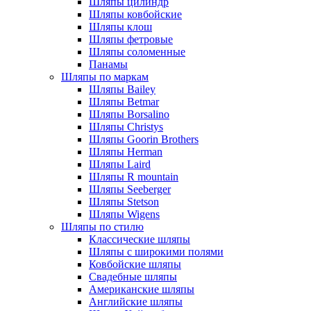
Шляпы цилиндр
Шляпы ковбойские
Шляпы клош
Шляпы фетровые
Шляпы соломенные
Панамы
Шляпы по маркам
Шляпы Bailey
Шляпы Betmar
Шляпы Borsalino
Шляпы Christys
Шляпы Goorin Brothers
Шляпы Herman
Шляпы Laird
Шляпы R mountain
Шляпы Seeberger
Шляпы Stetson
Шляпы Wigens
Шляпы по стилю
Классические шляпы
Шляпы с широкими полями
Ковбойские шляпы
Свадебные шляпы
Американские шляпы
Английские шляпы