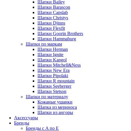
Шапки Bailey
Шапки Barascon
Шапки Capslab
Шапки Christys
Шапки Djinns
Шапки Flexfit
Шапки Goorin Brothers
Шапки Hammaburg
Шапки по маркам
Шапки Herman
Шапки Ignite
Шапки Kangol
Шапки Mitchell&Ness
Шапки New Era
Шапки Pipolaki
Шапки R mountain
Шапки Seeberger
Шапки Stetson
Шапки по материалу
Кожаные ушанки
Шапка из мериноса
Шапки из ангоры
Аксессуары
Бренды
Бренды с A по E