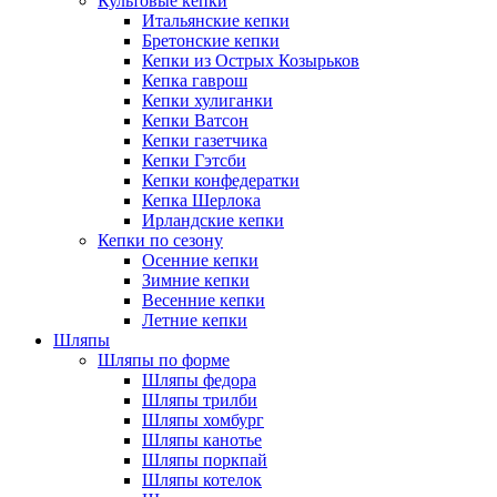
Культовые кепки
Итальянские кепки
Бретонские кепки
Кепки из Острых Козырьков
Кепка гаврош
Кепки хулиганки
Кепки Ватсон
Кепки газетчика
Кепки Гэтсби
Кепки конфедератки
Кепка Шерлока
Ирландские кепки
Кепки по сезону
Осенние кепки
Зимние кепки
Весенние кепки
Летние кепки
Шляпы
Шляпы по форме
Шляпы федора
Шляпы трилби
Шляпы хомбург
Шляпы канотье
Шляпы поркпай
Шляпы котелок