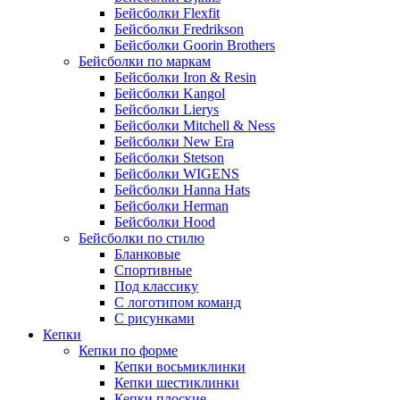
Бейсболки Flexfit
Бейсболки Fredrikson
Бейсболки Goorin Brothers
Бейсболки по маркам
Бейсболки Iron & Resin
Бейсболки Kangol
Бейсболки Lierys
Бейсболки Mitchell & Ness
Бейсболки New Era
Бейсболки Stetson
Бейсболки WIGENS
Бейсболки Hanna Hats
Бейсболки Herman
Бейсболки Hood
Бейсболки по стилю
Бланковые
Спортивные
Под классику
С логотипом команд
С рисунками
Кепки
Кепки по форме
Кепки восьмиклинки
Кепки шестиклинки
Кепки плоские