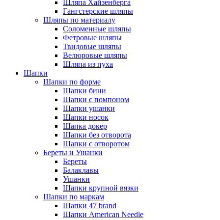
Шляпа Хайзенберга
Гангстерские шляпы
Шляпы по материалу
Соломенные шляпы
Фетровые шляпы
Твидовые шляпы
Велюровые шляпы
Шляпа из пуха
Шапки
Шапки по форме
Шапки бини
Шапки с помпоном
Шапки ушанки
Шапки носок
Шапка докер
Шапки без отворота
Шапки с отворотом
Береты и Ушанки
Береты
Балаклавы
Ушанки
Шапки крупной вязки
Шапки по маркам
Шапки 47 brand
Шапки American Needle