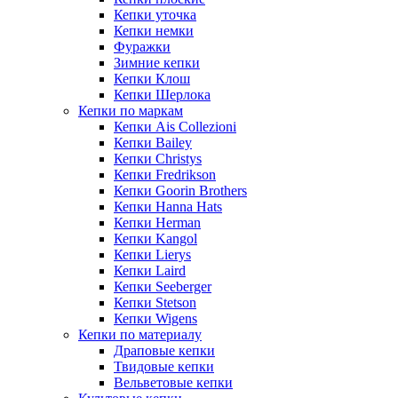
Кепки уточка
Кепки немки
Фуражки
Зимние кепки
Кепки Клош
Кепки Шерлока
Кепки по маркам
Кепки Ais Collezioni
Кепки Bailey
Кепки Christys
Кепки Fredrikson
Кепки Goorin Brothers
Кепки Hanna Hats
Кепки Herman
Кепки Kangol
Кепки Lierys
Кепки Laird
Кепки Seeberger
Кепки Stetson
Кепки Wigens
Кепки по материалу
Драповые кепки
Твидовые кепки
Вельветовые кепки