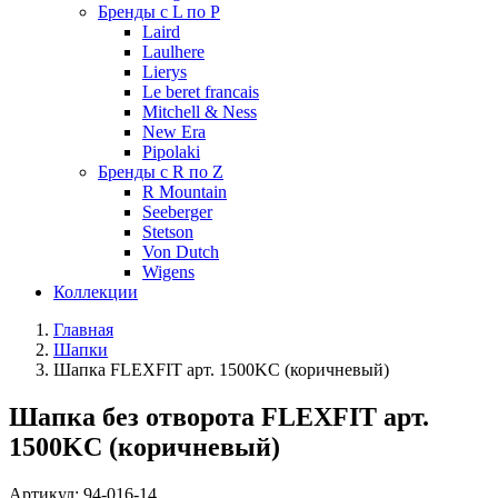
Бренды с L по P
Laird
Laulhere
Lierys
Le beret francais
Mitchell & Ness
New Era
Pipolaki
Бренды с R по Z
R Mountain
Seeberger
Stetson
Von Dutch
Wigens
Коллекции
Главная
Шапки
Шапка FLEXFIT арт. 1500KC (коричневый)
Шапка без отворота FLEXFIT арт.
1500KC (коричневый)
Артикул:
94-016-14