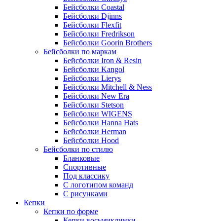
Бейсболки Coastal
Бейсболки Djinns
Бейсболки Flexfit
Бейсболки Fredrikson
Бейсболки Goorin Brothers
Бейсболки по маркам
Бейсболки Iron & Resin
Бейсболки Kangol
Бейсболки Lierys
Бейсболки Mitchell & Ness
Бейсболки New Era
Бейсболки Stetson
Бейсболки WIGENS
Бейсболки Hanna Hats
Бейсболки Herman
Бейсболки Hood
Бейсболки по стилю
Бланковые
Спортивные
Под классику
С логотипом команд
С рисунками
Кепки
Кепки по форме
Кепки восьмиклинки