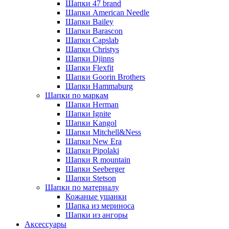
Шапки 47 brand
Шапки American Needle
Шапки Bailey
Шапки Barascon
Шапки Capslab
Шапки Christys
Шапки Djinns
Шапки Flexfit
Шапки Goorin Brothers
Шапки Hammaburg
Шапки по маркам
Шапки Herman
Шапки Ignite
Шапки Kangol
Шапки Mitchell&Ness
Шапки New Era
Шапки Pipolaki
Шапки R mountain
Шапки Seeberger
Шапки Stetson
Шапки по материалу
Кожаные ушанки
Шапка из мериноса
Шапки из ангоры
Аксессуары