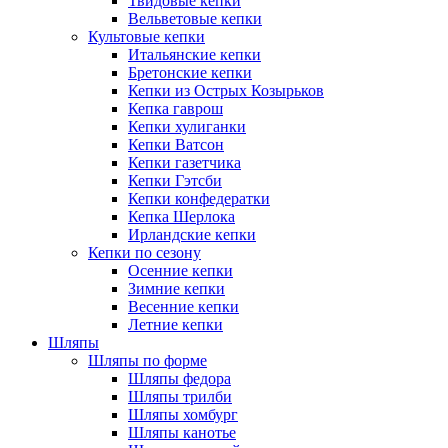
Твидовые кепки
Вельветовые кепки
Культовые кепки
Итальянские кепки
Бретонские кепки
Кепки из Острых Козырьков
Кепка гаврош
Кепки хулиганки
Кепки Ватсон
Кепки газетчика
Кепки Гэтсби
Кепки конфедератки
Кепка Шерлока
Ирландские кепки
Кепки по сезону
Осенние кепки
Зимние кепки
Весенние кепки
Летние кепки
Шляпы
Шляпы по форме
Шляпы федора
Шляпы трилби
Шляпы хомбург
Шляпы канотье