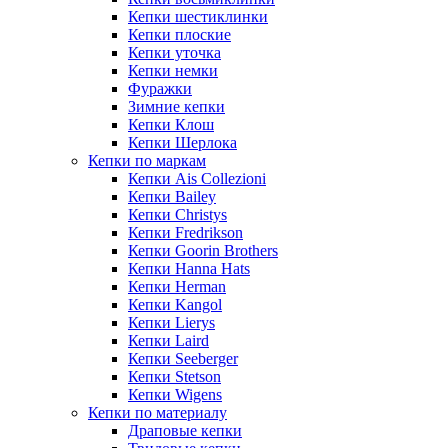
Кепки шестиклинки
Кепки плоские
Кепки уточка
Кепки немки
Фуражки
Зимние кепки
Кепки Клош
Кепки Шерлока
Кепки по маркам
Кепки Ais Collezioni
Кепки Bailey
Кепки Christys
Кепки Fredrikson
Кепки Goorin Brothers
Кепки Hanna Hats
Кепки Herman
Кепки Kangol
Кепки Lierys
Кепки Laird
Кепки Seeberger
Кепки Stetson
Кепки Wigens
Кепки по материалу
Драповые кепки