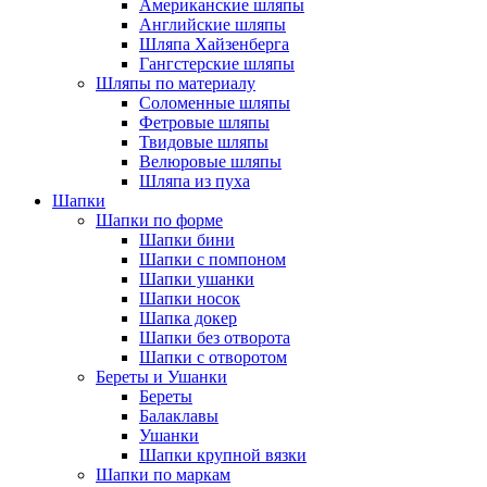
Американские шляпы
Английские шляпы
Шляпа Хайзенберга
Гангстерские шляпы
Шляпы по материалу
Соломенные шляпы
Фетровые шляпы
Твидовые шляпы
Велюровые шляпы
Шляпа из пуха
Шапки
Шапки по форме
Шапки бини
Шапки с помпоном
Шапки ушанки
Шапки носок
Шапка докер
Шапки без отворота
Шапки с отворотом
Береты и Ушанки
Береты
Балаклавы
Ушанки
Шапки крупной вязки
Шапки по маркам