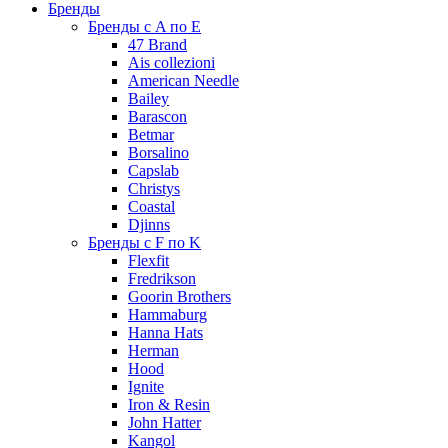
Бренды
Бренды с A по E
47 Brand
Ais collezioni
American Needle
Bailey
Barascon
Betmar
Borsalino
Capslab
Christys
Coastal
Djinns
Бренды с F по K
Flexfit
Fredrikson
Goorin Brothers
Hammaburg
Hanna Hats
Herman
Hood
Ignite
Iron & Resin
John Hatter
Kangol