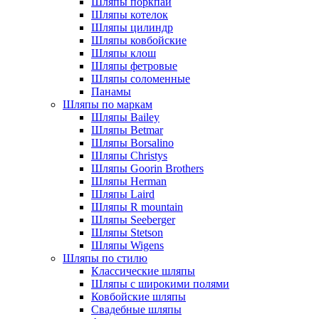
Шляпы поркпай
Шляпы котелок
Шляпы цилиндр
Шляпы ковбойские
Шляпы клош
Шляпы фетровые
Шляпы соломенные
Панамы
Шляпы по маркам
Шляпы Bailey
Шляпы Betmar
Шляпы Borsalino
Шляпы Christys
Шляпы Goorin Brothers
Шляпы Herman
Шляпы Laird
Шляпы R mountain
Шляпы Seeberger
Шляпы Stetson
Шляпы Wigens
Шляпы по стилю
Классические шляпы
Шляпы с широкими полями
Ковбойские шляпы
Свадебные шляпы