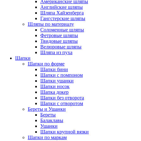
Американские шляпы
Английские шляпы
Шляпа Хайзенберга
Гангстерские шляпы
Шляпы по материалу
Соломенные шляпы
Фетровые шляпы
Твидовые шляпы
Велюровые шляпы
Шляпа из пуха
Шапки
Шапки по форме
Шапки бини
Шапки с помпоном
Шапки ушанки
Шапки носок
Шапка докер
Шапки без отворота
Шапки с отворотом
Береты и Ушанки
Береты
Балаклавы
Ушанки
Шапки крупной вязки
Шапки по маркам