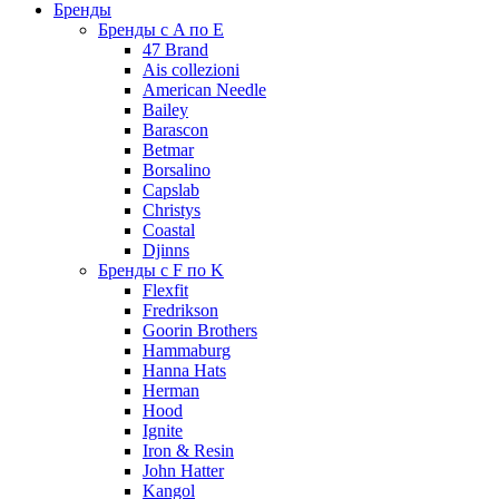
Бренды
Бренды с A по E
47 Brand
Ais collezioni
American Needle
Bailey
Barascon
Betmar
Borsalino
Capslab
Christys
Coastal
Djinns
Бренды с F по K
Flexfit
Fredrikson
Goorin Brothers
Hammaburg
Hanna Hats
Herman
Hood
Ignite
Iron & Resin
John Hatter
Kangol