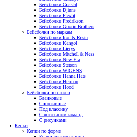
Бейсболки Coastal
Бейсболки Djinns
Бейсболки Flexfit
Бейсболки Fredrikson
Бейсболки Goorin Brothers
Бейсболки по маркам
Бейсболки Iron & Resin
Бейсболки Kangol
Бейсболки Lierys
Бейсболки Mitchell & Ness
Бейсболки New Era
Бейсболки Stetson
Бейсболки WIGENS
Бейсболки Hanna Hats
Бейсболки Herman
Бейсболки Hood
Бейсболки по стилю
Бланковые
Спортивные
Под классику
С логотипом команд
С рисунками
Кепки
Кепки по форме
Кепки восьмиклинки