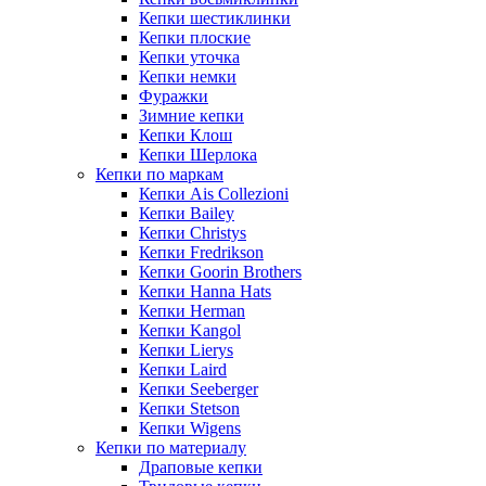
Кепки шестиклинки
Кепки плоские
Кепки уточка
Кепки немки
Фуражки
Зимние кепки
Кепки Клош
Кепки Шерлока
Кепки по маркам
Кепки Ais Collezioni
Кепки Bailey
Кепки Christys
Кепки Fredrikson
Кепки Goorin Brothers
Кепки Hanna Hats
Кепки Herman
Кепки Kangol
Кепки Lierys
Кепки Laird
Кепки Seeberger
Кепки Stetson
Кепки Wigens
Кепки по материалу
Драповые кепки