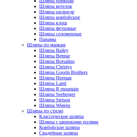
Шляпы поркпай
Шляпы котелок
Шляпы цилиндр
Шляпы ковбойские
Шляпы клош
Шляпы фетровые
Шляпы соломенные
Панамы
Шляпы по маркам
Шляпы Bailey
Шляпы Betmar
Шляпы Borsalino
Шляпы Christys
Шляпы Goorin Brothers
Шляпы Herman
Шляпы Laird
Шляпы R mountain
Шляпы Seeberger
Шляпы Stetson
Шляпы Wigens
Шляпы по стилю
Классические шляпы
Шляпы с широкими полями
Ковбойские шляпы
Свадебные шляпы