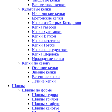
Твидовые кепки
Вельветовые кепки
Культовые кепки
Итальянские кепки
Бретонские кепки
Кепки из Острых Козырьков
Кепка гаврош
Кепки хулиганки
Кепки Ватсон
Кепки газетчика
Кепки Гэтсби
Кепки конфедератки
Кепка Шерлока
Ирландские кепки
Кепки по сезону
Осенние кепки
Зимние кепки
Весенние кепки
Летние кепки
Шляпы
Шляпы по форме
Шляпы федора
Шляпы трилби
Шляпы хомбург
Шляпы канотье