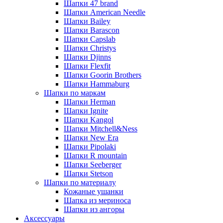
Шапки 47 brand
Шапки American Needle
Шапки Bailey
Шапки Barascon
Шапки Capslab
Шапки Christys
Шапки Djinns
Шапки Flexfit
Шапки Goorin Brothers
Шапки Hammaburg
Шапки по маркам
Шапки Herman
Шапки Ignite
Шапки Kangol
Шапки Mitchell&Ness
Шапки New Era
Шапки Pipolaki
Шапки R mountain
Шапки Seeberger
Шапки Stetson
Шапки по материалу
Кожаные ушанки
Шапка из мериноса
Шапки из ангоры
Аксессуары