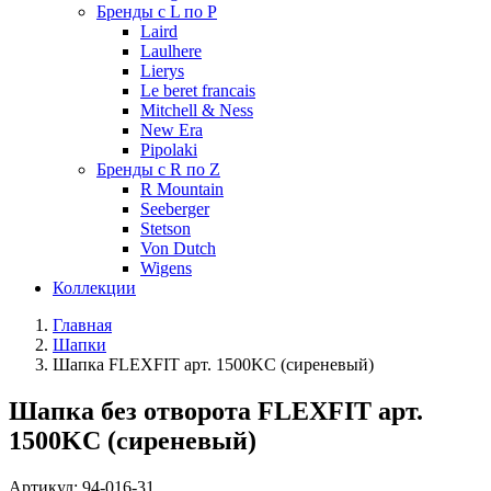
Бренды с L по P
Laird
Laulhere
Lierys
Le beret francais
Mitchell & Ness
New Era
Pipolaki
Бренды с R по Z
R Mountain
Seeberger
Stetson
Von Dutch
Wigens
Коллекции
Главная
Шапки
Шапка FLEXFIT арт. 1500KC (сиреневый)
Шапка без отворота FLEXFIT арт.
1500KC (сиреневый)
Артикул:
94-016-31