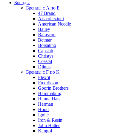
Бренды
Бренды с A по E
47 Brand
Ais collezioni
American Needle
Bailey
Barascon
Betmar
Borsalino
Capslab
Christys
Coastal
Djinns
Бренды с F по K
Flexfit
Fredrikson
Goorin Brothers
Hammaburg
Hanna Hats
Herman
Hood
Ignite
Iron & Resin
John Hatter
Kangol