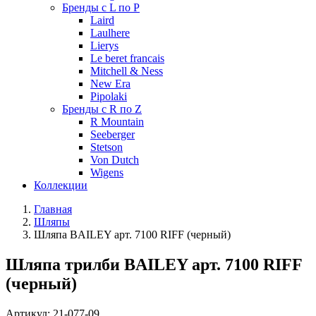
Бренды с L по P
Laird
Laulhere
Lierys
Le beret francais
Mitchell & Ness
New Era
Pipolaki
Бренды с R по Z
R Mountain
Seeberger
Stetson
Von Dutch
Wigens
Коллекции
Главная
Шляпы
Шляпа BAILEY арт. 7100 RIFF (черный)
Шляпа трилби BAILEY арт. 7100 RIFF
(черный)
Артикул:
21-077-09