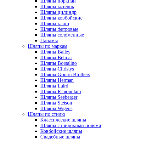
Шляпы поркпай
Шляпы котелок
Шляпы цилиндр
Шляпы ковбойские
Шляпы клош
Шляпы фетровые
Шляпы соломенные
Панамы
Шляпы по маркам
Шляпы Bailey
Шляпы Betmar
Шляпы Borsalino
Шляпы Christys
Шляпы Goorin Brothers
Шляпы Herman
Шляпы Laird
Шляпы R mountain
Шляпы Seeberger
Шляпы Stetson
Шляпы Wigens
Шляпы по стилю
Классические шляпы
Шляпы с широкими полями
Ковбойские шляпы
Свадебные шляпы