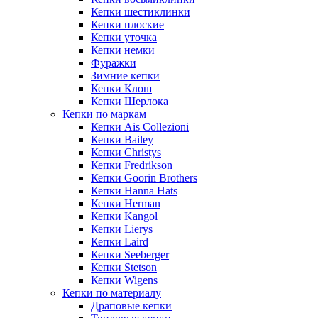
Кепки шестиклинки
Кепки плоские
Кепки уточка
Кепки немки
Фуражки
Зимние кепки
Кепки Клош
Кепки Шерлока
Кепки по маркам
Кепки Ais Collezioni
Кепки Bailey
Кепки Christys
Кепки Fredrikson
Кепки Goorin Brothers
Кепки Hanna Hats
Кепки Herman
Кепки Kangol
Кепки Lierys
Кепки Laird
Кепки Seeberger
Кепки Stetson
Кепки Wigens
Кепки по материалу
Драповые кепки