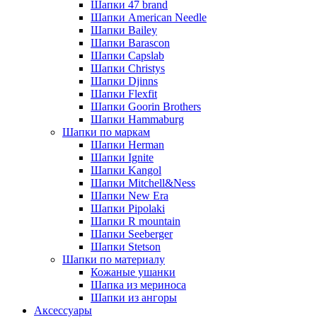
Шапки 47 brand
Шапки American Needle
Шапки Bailey
Шапки Barascon
Шапки Capslab
Шапки Christys
Шапки Djinns
Шапки Flexfit
Шапки Goorin Brothers
Шапки Hammaburg
Шапки по маркам
Шапки Herman
Шапки Ignite
Шапки Kangol
Шапки Mitchell&Ness
Шапки New Era
Шапки Pipolaki
Шапки R mountain
Шапки Seeberger
Шапки Stetson
Шапки по материалу
Кожаные ушанки
Шапка из мериноса
Шапки из ангоры
Аксессуары