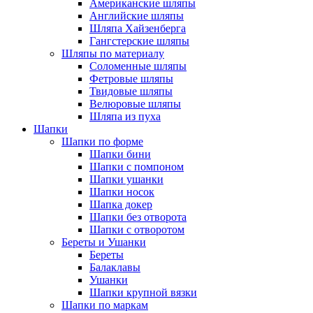
Американские шляпы
Английские шляпы
Шляпа Хайзенберга
Гангстерские шляпы
Шляпы по материалу
Соломенные шляпы
Фетровые шляпы
Твидовые шляпы
Велюровые шляпы
Шляпа из пуха
Шапки
Шапки по форме
Шапки бини
Шапки с помпоном
Шапки ушанки
Шапки носок
Шапка докер
Шапки без отворота
Шапки с отворотом
Береты и Ушанки
Береты
Балаклавы
Ушанки
Шапки крупной вязки
Шапки по маркам