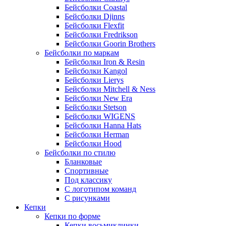
Бейсболки Coastal
Бейсболки Djinns
Бейсболки Flexfit
Бейсболки Fredrikson
Бейсболки Goorin Brothers
Бейсболки по маркам
Бейсболки Iron & Resin
Бейсболки Kangol
Бейсболки Lierys
Бейсболки Mitchell & Ness
Бейсболки New Era
Бейсболки Stetson
Бейсболки WIGENS
Бейсболки Hanna Hats
Бейсболки Herman
Бейсболки Hood
Бейсболки по стилю
Бланковые
Спортивные
Под классику
С логотипом команд
С рисунками
Кепки
Кепки по форме
Кепки восьмиклинки