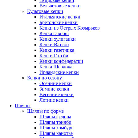
Твидовые кепки
Вельветовые кепки
Культовые кепки
Итальянские кепки
Бретонские кепки
Кепки из Острых Козырьков
Кепка гаврош
Кепки хулиганки
Кепки Ватсон
Кепки газетчика
Кепки Гэтсби
Кепки конфедератки
Кепка Шерлока
Ирландские кепки
Кепки по сезону
Осенние кепки
Зимние кепки
Весенние кепки
Летние кепки
Шляпы
Шляпы по форме
Шляпы федора
Шляпы трилби
Шляпы хомбург
Шляпы канотье