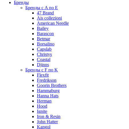
Бренды
Бренды с A по E
47 Brand
Ais collezioni
American Needle
Bailey
Barascon
Betmar
Borsalino
Capslab
Christys
Coastal
Djinns
Бренды с F по K
Flexfit
Fredrikson
Goorin Brothers
Hammaburg
Hanna Hats
Herman
Hood
Ignite
Iron & Resin
John Hatter
Kangol