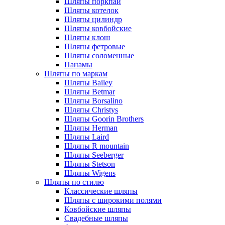
Шляпы поркпай
Шляпы котелок
Шляпы цилиндр
Шляпы ковбойские
Шляпы клош
Шляпы фетровые
Шляпы соломенные
Панамы
Шляпы по маркам
Шляпы Bailey
Шляпы Betmar
Шляпы Borsalino
Шляпы Christys
Шляпы Goorin Brothers
Шляпы Herman
Шляпы Laird
Шляпы R mountain
Шляпы Seeberger
Шляпы Stetson
Шляпы Wigens
Шляпы по стилю
Классические шляпы
Шляпы с широкими полями
Ковбойские шляпы
Свадебные шляпы