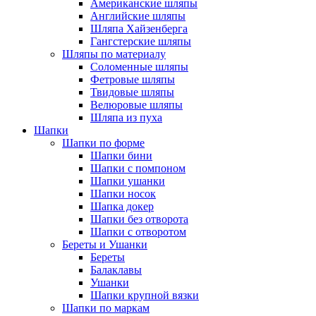
Американские шляпы
Английские шляпы
Шляпа Хайзенберга
Гангстерские шляпы
Шляпы по материалу
Соломенные шляпы
Фетровые шляпы
Твидовые шляпы
Велюровые шляпы
Шляпа из пуха
Шапки
Шапки по форме
Шапки бини
Шапки с помпоном
Шапки ушанки
Шапки носок
Шапка докер
Шапки без отворота
Шапки с отворотом
Береты и Ушанки
Береты
Балаклавы
Ушанки
Шапки крупной вязки
Шапки по маркам