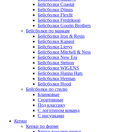
Бейсболки Coastal
Бейсболки Djinns
Бейсболки Flexfit
Бейсболки Fredrikson
Бейсболки Goorin Brothers
Бейсболки по маркам
Бейсболки Iron & Resin
Бейсболки Kangol
Бейсболки Lierys
Бейсболки Mitchell & Ness
Бейсболки New Era
Бейсболки Stetson
Бейсболки WIGENS
Бейсболки Hanna Hats
Бейсболки Herman
Бейсболки Hood
Бейсболки по стилю
Бланковые
Спортивные
Под классику
С логотипом команд
С рисунками
Кепки
Кепки по форме
Кепки восьмиклинки