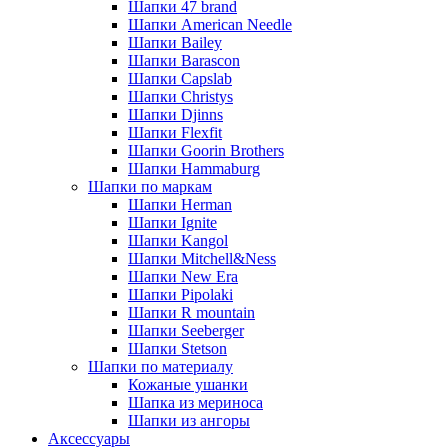
Шапки 47 brand
Шапки American Needle
Шапки Bailey
Шапки Barascon
Шапки Capslab
Шапки Christys
Шапки Djinns
Шапки Flexfit
Шапки Goorin Brothers
Шапки Hammaburg
Шапки по маркам
Шапки Herman
Шапки Ignite
Шапки Kangol
Шапки Mitchell&Ness
Шапки New Era
Шапки Pipolaki
Шапки R mountain
Шапки Seeberger
Шапки Stetson
Шапки по материалу
Кожаные ушанки
Шапка из мериноса
Шапки из ангоры
Аксессуары