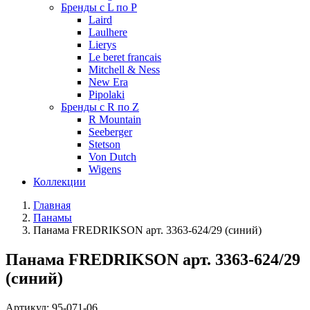
Бренды с L по P
Laird
Laulhere
Lierys
Le beret francais
Mitchell & Ness
New Era
Pipolaki
Бренды с R по Z
R Mountain
Seeberger
Stetson
Von Dutch
Wigens
Коллекции
Главная
Панамы
Панама FREDRIKSON арт. 3363-624/29 (синий)
Панама FREDRIKSON арт. 3363-624/29
(синий)
Артикул:
95-071-06