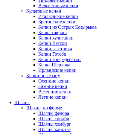
Твидовые кепки
Вельветовые кепки
Культовые кепки
Итальянские кепки
Бретонские кепки
Кепки из Острых Козырьков
Кепка гаврош
Кепки хулиганки
Кепки Ватсон
Кепки газетчика
Кепки Гэтсби
Кепки конфедератки
Кепка Шерлока
Ирландские кепки
Кепки по сезону
Осенние кепки
Зимние кепки
Весенние кепки
Летние кепки
Шляпы
Шляпы по форме
Шляпы федора
Шляпы трилби
Шляпы хомбург
Шляпы канотье