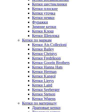
Кепки шестиклинки
Кепки плоские
Кепки уточка
Кепки немки
Фуражки
Зимние кепки
Кепки Клош
Кепки Шерлока
Кепки по маркам
Кепки Ais Collezioni
Кепки Bailey
Кепки Christys
Кепки Fredrikson
Кепки Goorin Brothers
Кепки Hanna Hats
Кепки Herman
Кепки Kangol
Кепки Lierys
Кепки Laird
Кепки Seeberger
Кепки Stetson
Кепки Wigens
Кепки по материалу
Драповые кепки