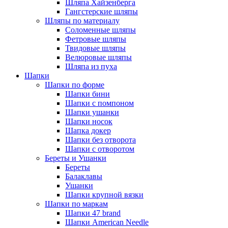
Шляпа Хайзенберга
Гангстерские шляпы
Шляпы по материалу
Соломенные шляпы
Фетровые шляпы
Твидовые шляпы
Велюровые шляпы
Шляпа из пуха
Шапки
Шапки по форме
Шапки бини
Шапки с помпоном
Шапки ушанки
Шапки носок
Шапка докер
Шапки без отворота
Шапки с отворотом
Береты и Ушанки
Береты
Балаклавы
Ушанки
Шапки крупной вязки
Шапки по маркам
Шапки 47 brand
Шапки American Needle