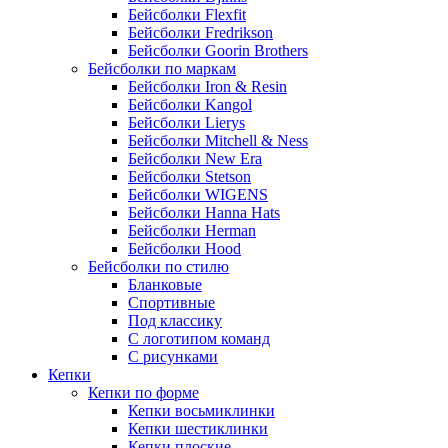
Бейсболки Flexfit
Бейсболки Fredrikson
Бейсболки Goorin Brothers
Бейсболки по маркам
Бейсболки Iron & Resin
Бейсболки Kangol
Бейсболки Lierys
Бейсболки Mitchell & Ness
Бейсболки New Era
Бейсболки Stetson
Бейсболки WIGENS
Бейсболки Hanna Hats
Бейсболки Herman
Бейсболки Hood
Бейсболки по стилю
Бланковые
Спортивные
Под классику
С логотипом команд
С рисунками
Кепки
Кепки по форме
Кепки восьмиклинки
Кепки шестиклинки
Кепки плоские