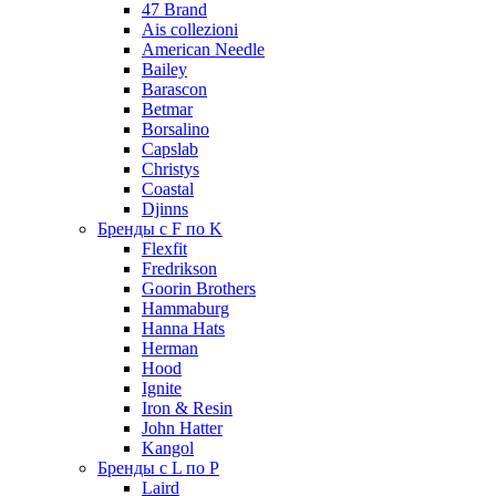
47 Brand
Ais collezioni
American Needle
Bailey
Barascon
Betmar
Borsalino
Capslab
Christys
Coastal
Djinns
Бренды с F по K
Flexfit
Fredrikson
Goorin Brothers
Hammaburg
Hanna Hats
Herman
Hood
Ignite
Iron & Resin
John Hatter
Kangol
Бренды с L по P
Laird