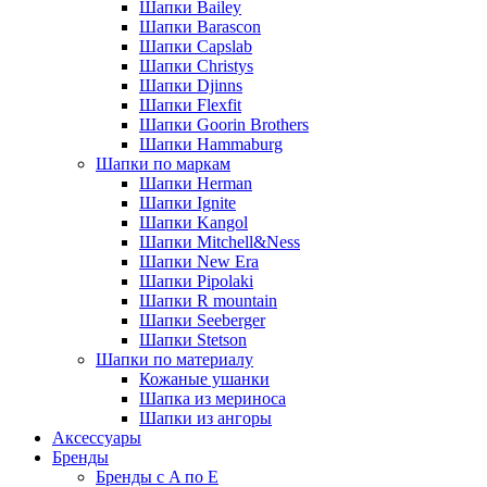
Шапки Bailey
Шапки Barascon
Шапки Capslab
Шапки Christys
Шапки Djinns
Шапки Flexfit
Шапки Goorin Brothers
Шапки Hammaburg
Шапки по маркам
Шапки Herman
Шапки Ignite
Шапки Kangol
Шапки Mitchell&Ness
Шапки New Era
Шапки Pipolaki
Шапки R mountain
Шапки Seeberger
Шапки Stetson
Шапки по материалу
Кожаные ушанки
Шапка из мериноса
Шапки из ангоры
Аксессуары
Бренды
Бренды с A по E