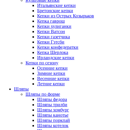
Культовые кепки
Итальянские кепки
Бретонские кепки
Кепки из Острых Козырьков
Кепка гаврош
Кепки хулиганки
Кепки Ватсон
Кепки газетчика
Кепки Гэтсби
Кепки конфедератки
Кепка Шерлока
Ирландские кепки
Кепки по сезону
Осенние кепки
Зимние кепки
Весенние кепки
Летние кепки
Шляпы
Шляпы по форме
Шляпы федора
Шляпы трилби
Шляпы хомбург
Шляпы канотье
Шляпы поркпай
Шляпы котелок