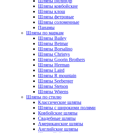
Шляпы цилиндр
Шляпы ковбойские
Шляпы клош
Шляпы фетровые
Шляпы соломенные
Панамы
Шляпы по маркам
Шляпы Bailey
Шляпы Betmar
Шляпы Borsalino
Шляпы Christys
Шляпы Goorin Brothers
Шляпы Herman
Шляпы Laird
Шляпы R mountain
Шляпы Seeberger
Шляпы Stetson
Шляпы Wigens
Шляпы по стилю
Классические шляпы
Шляпы с широкими полями
Ковбойские шляпы
Свадебные шляпы
Американские шляпы
Английские шляпы