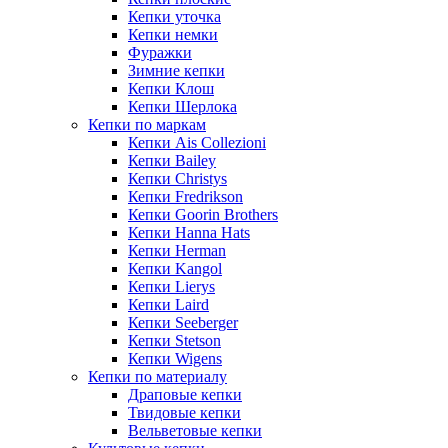
Кепки уточка
Кепки немки
Фуражки
Зимние кепки
Кепки Клош
Кепки Шерлока
Кепки по маркам
Кепки Ais Collezioni
Кепки Bailey
Кепки Christys
Кепки Fredrikson
Кепки Goorin Brothers
Кепки Hanna Hats
Кепки Herman
Кепки Kangol
Кепки Lierys
Кепки Laird
Кепки Seeberger
Кепки Stetson
Кепки Wigens
Кепки по материалу
Драповые кепки
Твидовые кепки
Вельветовые кепки