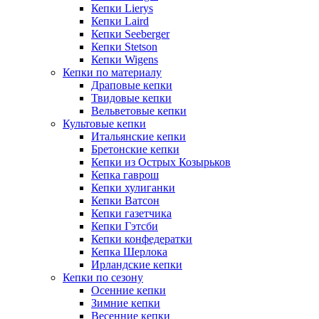
Кепки Lierys
Кепки Laird
Кепки Seeberger
Кепки Stetson
Кепки Wigens
Кепки по материалу
Драповые кепки
Твидовые кепки
Вельветовые кепки
Культовые кепки
Итальянские кепки
Бретонские кепки
Кепки из Острых Козырьков
Кепка гаврош
Кепки хулиганки
Кепки Ватсон
Кепки газетчика
Кепки Гэтсби
Кепки конфедератки
Кепка Шерлока
Ирландские кепки
Кепки по сезону
Осенние кепки
Зимние кепки
Весенние кепки