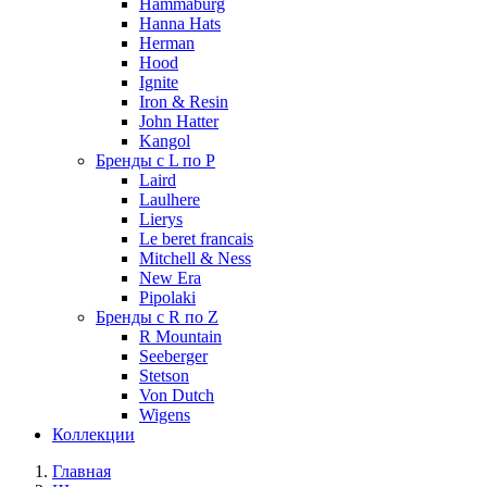
Hammaburg
Hanna Hats
Herman
Hood
Ignite
Iron & Resin
John Hatter
Kangol
Бренды с L по P
Laird
Laulhere
Lierys
Le beret francais
Mitchell & Ness
New Era
Pipolaki
Бренды с R по Z
R Mountain
Seeberger
Stetson
Von Dutch
Wigens
Коллекции
Главная