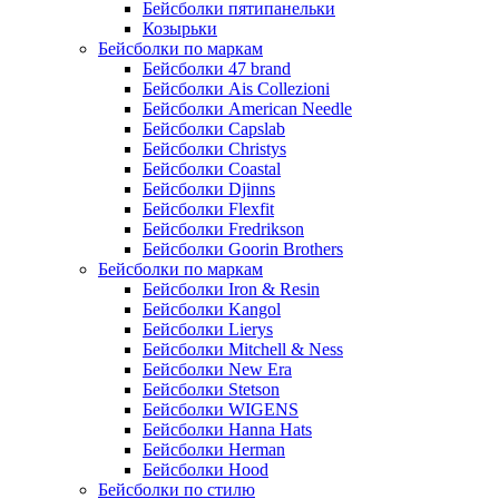
Бейсболки пятипанельки
Козырьки
Бейсболки по маркам
Бейсболки 47 brand
Бейсболки Ais Collezioni
Бейсболки American Needle
Бейсболки Capslab
Бейсболки Christys
Бейсболки Coastal
Бейсболки Djinns
Бейсболки Flexfit
Бейсболки Fredrikson
Бейсболки Goorin Brothers
Бейсболки по маркам
Бейсболки Iron & Resin
Бейсболки Kangol
Бейсболки Lierys
Бейсболки Mitchell & Ness
Бейсболки New Era
Бейсболки Stetson
Бейсболки WIGENS
Бейсболки Hanna Hats
Бейсболки Herman
Бейсболки Hood
Бейсболки по стилю