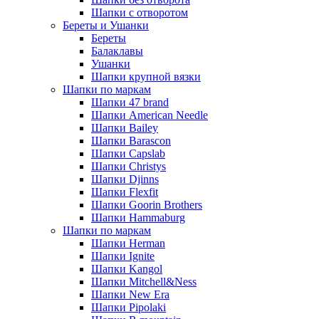
Шапки с отворотом
Береты и Ушанки
Береты
Балаклавы
Ушанки
Шапки крупной вязки
Шапки по маркам
Шапки 47 brand
Шапки American Needle
Шапки Bailey
Шапки Barascon
Шапки Capslab
Шапки Christys
Шапки Djinns
Шапки Flexfit
Шапки Goorin Brothers
Шапки Hammaburg
Шапки по маркам
Шапки Herman
Шапки Ignite
Шапки Kangol
Шапки Mitchell&Ness
Шапки New Era
Шапки Pipolaki