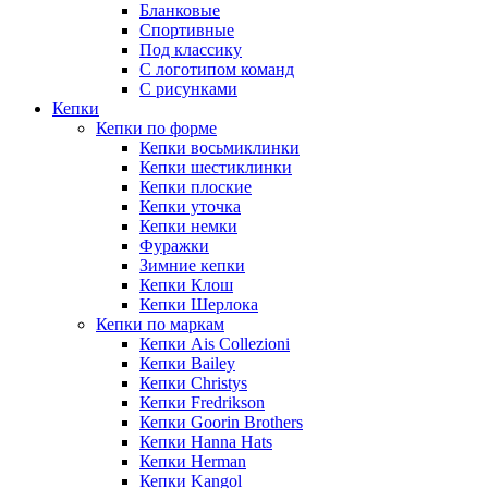
Бланковые
Спортивные
Под классику
С логотипом команд
С рисунками
Кепки
Кепки по форме
Кепки восьмиклинки
Кепки шестиклинки
Кепки плоские
Кепки уточка
Кепки немки
Фуражки
Зимние кепки
Кепки Клош
Кепки Шерлока
Кепки по маркам
Кепки Ais Collezioni
Кепки Bailey
Кепки Christys
Кепки Fredrikson
Кепки Goorin Brothers
Кепки Hanna Hats
Кепки Herman
Кепки Kangol