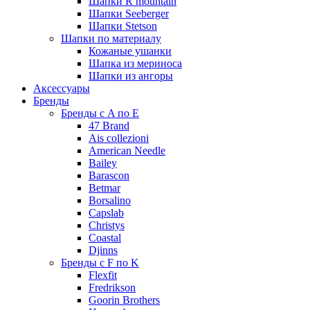
Шапки R mountain
Шапки Seeberger
Шапки Stetson
Шапки по материалу
Кожаные ушанки
Шапка из мериноса
Шапки из ангоры
Аксессуары
Бренды
Бренды с A по E
47 Brand
Ais collezioni
American Needle
Bailey
Barascon
Betmar
Borsalino
Capslab
Christys
Coastal
Djinns
Бренды с F по K
Flexfit
Fredrikson
Goorin Brothers