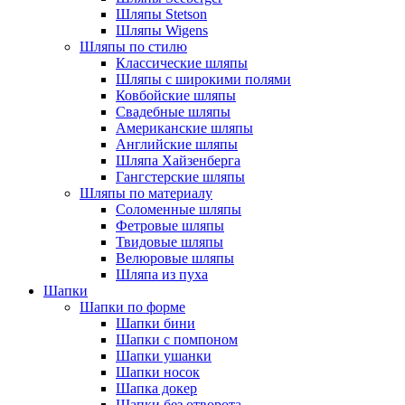
Шляпы Stetson
Шляпы Wigens
Шляпы по стилю
Классические шляпы
Шляпы с широкими полями
Ковбойские шляпы
Свадебные шляпы
Американские шляпы
Английские шляпы
Шляпа Хайзенберга
Гангстерские шляпы
Шляпы по материалу
Соломенные шляпы
Фетровые шляпы
Твидовые шляпы
Велюровые шляпы
Шляпа из пуха
Шапки
Шапки по форме
Шапки бини
Шапки с помпоном
Шапки ушанки
Шапки носок
Шапка докер
Шапки без отворота