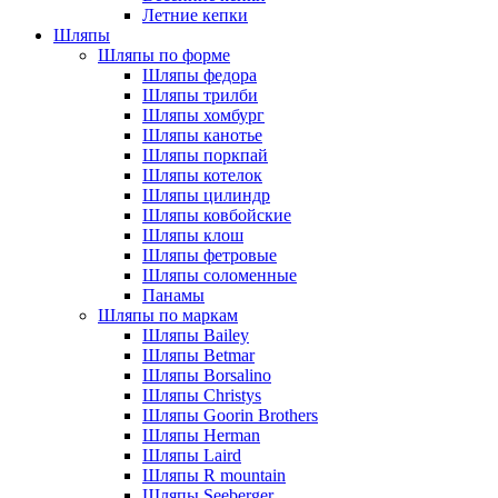
Летние кепки
Шляпы
Шляпы по форме
Шляпы федора
Шляпы трилби
Шляпы хомбург
Шляпы канотье
Шляпы поркпай
Шляпы котелок
Шляпы цилиндр
Шляпы ковбойские
Шляпы клош
Шляпы фетровые
Шляпы соломенные
Панамы
Шляпы по маркам
Шляпы Bailey
Шляпы Betmar
Шляпы Borsalino
Шляпы Christys
Шляпы Goorin Brothers
Шляпы Herman
Шляпы Laird
Шляпы R mountain
Шляпы Seeberger