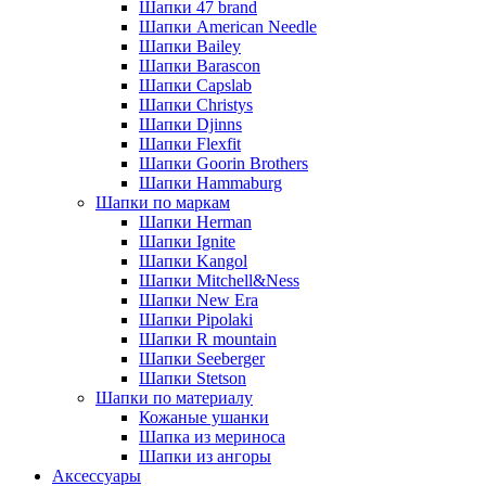
Шапки 47 brand
Шапки American Needle
Шапки Bailey
Шапки Barascon
Шапки Capslab
Шапки Christys
Шапки Djinns
Шапки Flexfit
Шапки Goorin Brothers
Шапки Hammaburg
Шапки по маркам
Шапки Herman
Шапки Ignite
Шапки Kangol
Шапки Mitchell&Ness
Шапки New Era
Шапки Pipolaki
Шапки R mountain
Шапки Seeberger
Шапки Stetson
Шапки по материалу
Кожаные ушанки
Шапка из мериноса
Шапки из ангоры
Аксессуары