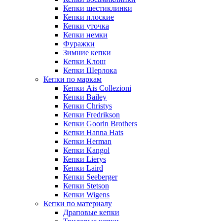
Кепки шестиклинки
Кепки плоские
Кепки уточка
Кепки немки
Фуражки
Зимние кепки
Кепки Клош
Кепки Шерлока
Кепки по маркам
Кепки Ais Collezioni
Кепки Bailey
Кепки Christys
Кепки Fredrikson
Кепки Goorin Brothers
Кепки Hanna Hats
Кепки Herman
Кепки Kangol
Кепки Lierys
Кепки Laird
Кепки Seeberger
Кепки Stetson
Кепки Wigens
Кепки по материалу
Драповые кепки