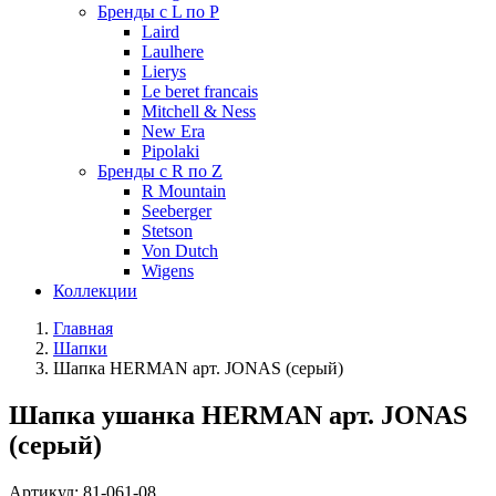
Бренды с L по P
Laird
Laulhere
Lierys
Le beret francais
Mitchell & Ness
New Era
Pipolaki
Бренды с R по Z
R Mountain
Seeberger
Stetson
Von Dutch
Wigens
Коллекции
Главная
Шапки
Шапка HERMAN арт. JONAS (серый)
Шапка ушанка HERMAN арт. JONAS
(серый)
Артикул:
81-061-08