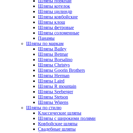
Шляпы поркпай
Шляпы котелок
Шляпы цилиндр
Шляпы ковбойские
Шляпы клош
Шляпы фетровые
Шляпы соломенные
Панамы
Шляпы по маркам
Шляпы Bailey
Шляпы Betmar
Шляпы Borsalino
Шляпы Christys
Шляпы Goorin Brothers
Шляпы Herman
Шляпы Laird
Шляпы R mountain
Шляпы Seeberger
Шляпы Stetson
Шляпы Wigens
Шляпы по стилю
Классические шляпы
Шляпы с широкими полями
Ковбойские шляпы
Свадебные шляпы