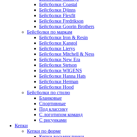
Бейсболки Coastal
Бейсболки Djinns
Бейсболки Flexfit
Бейсболки Fredrikson
Бейсболки Goorin Brothers
Бейсболки по маркам
Бейсболки Iron & Resin
Бейсболки Kangol
Бейсболки Lierys
Бейсболки Mitchell & Ness
Бейсболки New Era
Бейсболки Stetson
Бейсболки WIGENS
Бейсболки Hanna Hats
Бейсболки Herman
Бейсболки Hood
Бейсболки по стилю
Бланковые
Спортивные
Под классику
С логотипом команд
С рисунками
Кепки
Кепки по форме
Кепки восьмиклинки