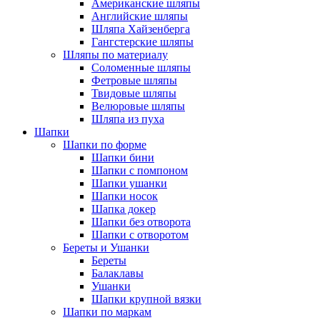
Американские шляпы
Английские шляпы
Шляпа Хайзенберга
Гангстерские шляпы
Шляпы по материалу
Соломенные шляпы
Фетровые шляпы
Твидовые шляпы
Велюровые шляпы
Шляпа из пуха
Шапки
Шапки по форме
Шапки бини
Шапки с помпоном
Шапки ушанки
Шапки носок
Шапка докер
Шапки без отворота
Шапки с отворотом
Береты и Ушанки
Береты
Балаклавы
Ушанки
Шапки крупной вязки
Шапки по маркам