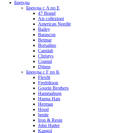
Бренды
Бренды с A по E
47 Brand
Ais collezioni
American Needle
Bailey
Barascon
Betmar
Borsalino
Capslab
Christys
Coastal
Djinns
Бренды с F по K
Flexfit
Fredrikson
Goorin Brothers
Hammaburg
Hanna Hats
Herman
Hood
Ignite
Iron & Resin
John Hatter
Kangol