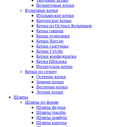
Твидовые кепки
Вельветовые кепки
Культовые кепки
Итальянские кепки
Бретонские кепки
Кепки из Острых Козырьков
Кепка гаврош
Кепки хулиганки
Кепки Ватсон
Кепки газетчика
Кепки Гэтсби
Кепки конфедератки
Кепка Шерлока
Ирландские кепки
Кепки по сезону
Осенние кепки
Зимние кепки
Весенние кепки
Летние кепки
Шляпы
Шляпы по форме
Шляпы федора
Шляпы трилби
Шляпы хомбург
Шляпы канотье