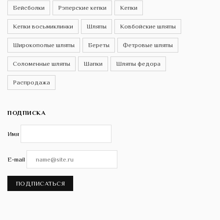
Бейсболки
Рэперские кепки
Кепки
Кепки восьмиклинки
Шляпы
Ковбойские шляпы
Широкополые шляпы
Береты
Фетровые шляпы
Соломенные шляпы
Шапки
Шляпы федора
Распродажа
ПОДПИСКА
Имя
E-mail
ПОДПИСАТЬСЯ