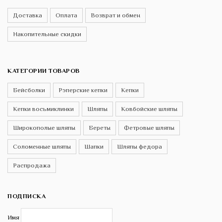
Доставка
Оплата
Возврат и обмен
Накопительные скидки
КАТЕГОРИИ ТОВАРОВ
Бейсболки
Рэперские кепки
Кепки
Кепки восьмиклинки
Шляпы
Ковбойские шляпы
Широкополые шляпы
Береты
Фетровые шляпы
Соломенные шляпы
Шапки
Шляпы федора
Распродажа
ПОДПИСКА
Имя