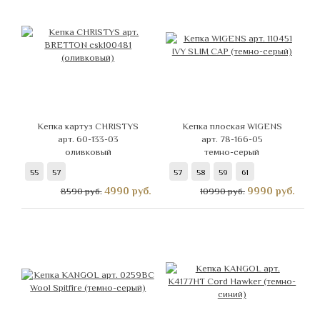
Кепка картуз CHRISTYS
Кепка плоская WIGENS
арт. 60-133-03
арт. 78-166-05
оливковый
темно-серый
55
57
57
58
59
61
4990
руб.
9990
руб.
8590 руб.
10990 руб.