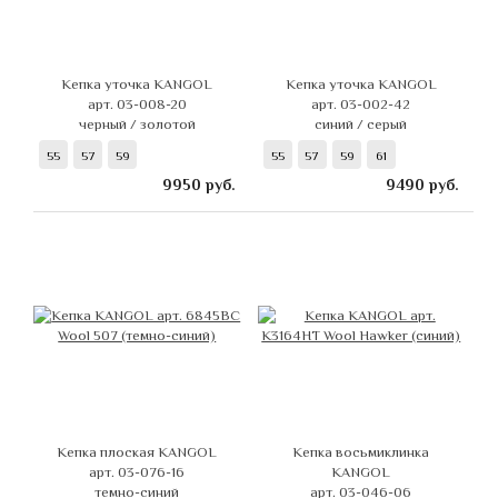
Кепка уточка KANGOL
Кепка уточка KANGOL
арт. 03-008-20
арт. 03-002-42
черный / золотой
синий / серый
55
57
59
55
57
59
61
9950
руб.
9490
руб.
Кепка плоская KANGOL
Кепка восьмиклинка
арт. 03-076-16
KANGOL
темно-синий
арт. 03-046-06