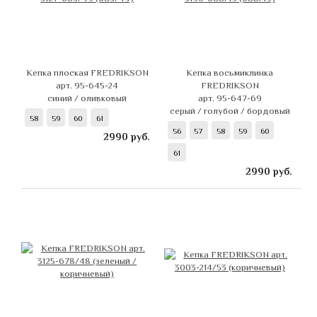
Кепка плоская FREDRIKSON
Кепка восьмиклинка
арт. 95-645-24
FREDRIKSON
синий / оливковый
арт. 95-647-69
серый / голубой / бордовый
58
59
60
61
56
57
58
59
60
2990
руб.
61
2990
руб.