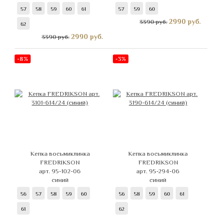
57
58
59
60
61
57
59
60
2990
руб.
3390 руб.
62
2990
руб.
3390 руб.
-8%
-3%
Кепка восьмиклинка
Кепка восьмиклинка
FREDRIKSON
FREDRIKSON
арт. 95-102-06
арт. 95-294-06
синий
синий
56
57
58
59
60
56
58
59
60
61
61
62