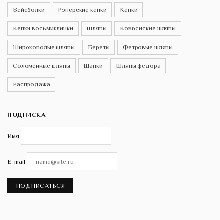
Бейсболки
Рэперские кепки
Кепки
Кепки восьмиклинки
Шляпы
Ковбойские шляпы
Широкополые шляпы
Береты
Фетровые шляпы
Соломенные шляпы
Шапки
Шляпы федора
Распродажа
ПОДПИСКА
Имя
E-mail
ПОДПИСАТЬСЯ