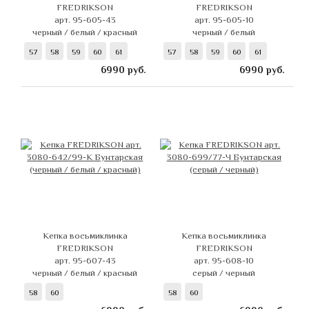
FREDRIKSON
FREDRIKSON
арт. 95-605-43
арт. 95-605-10
черный / белый / красный
черный / белый
57
58
59
60
61
57
58
59
60
61
6990
руб.
6990
руб.
Кепка восьмиклинка
Кепка восьмиклинка
FREDRIKSON
FREDRIKSON
арт. 95-607-43
арт. 95-608-10
черный / белый / красный
серый / черный
58
60
58
60