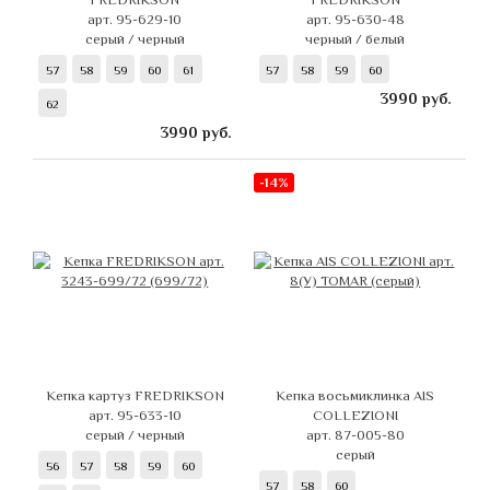
арт. 95-629-10
арт. 95-630-48
серый / черный
черный / белый
57
58
59
60
61
57
58
59
60
3990
руб.
62
3990
руб.
-14%
Кепка картуз FREDRIKSON
Кепка восьмиклинка AIS
арт. 95-633-10
COLLEZIONI
серый / черный
арт. 87-005-80
серый
56
57
58
59
60
57
58
60