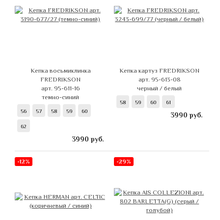
Кепка восьмиклинка
Кепка картуз FREDRIKSON
FREDRIKSON
арт. 95-613-08
арт. 95-611-16
черный / белый
темно-синий
58
59
60
61
56
57
58
59
60
3990
руб.
62
3990
руб.
-12%
-29%