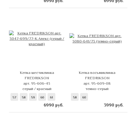
6990
руб.
6990
руб.
Кепка шестиклинка
Кепка восьмиклинка
FREDRIKSON
FREDRIKSON
арт. 95-606-43
арт. 95-609-08
серый / красный
темно-серый
57
58
59
60
61
58
60
6990
руб.
3990
руб.