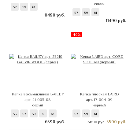
синий
57
59
61
57
59
61
11490
руб.
11490
руб.
-16%
Кепка восьмиклинка BAILEY
Кепка плоская LAIRD
арт. 21-003-08
арт. 17-004-09
серый
черный
55
57
59
61
63
57
59
61
6590
руб.
5590
руб.
6690 руб.