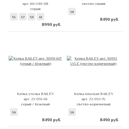
арт. 60-240-08
светло-синий
серый
59
55
57
59
61
8490
руб.
8990
руб.
Кепка уточка BAILEY
Кепка плоская BAILEY
арт. 22-031-26
арт. 22-032-15
серый / бежевый
светло-коричневый
59
59
8490
руб.
8490
руб.