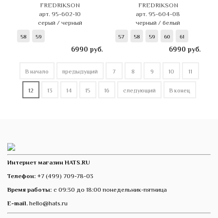
FREDRIKSON
FREDRIKSON
арт. 95-602-10
арт. 95-604-08
серый / черный
черный / белый
58
59
57
58
59
60
61
6990
руб.
6990
руб.
В начало
предыдущий
7
8
9
10
11
12
13
14
15
16
следующий
В конец
Интернет магазин HATS.RU
Телефон:
+7 (499) 709-78-03
Время работы:
с 09:30 до 18:00 понедельник-пятница
E-mail.
hello@hats.ru