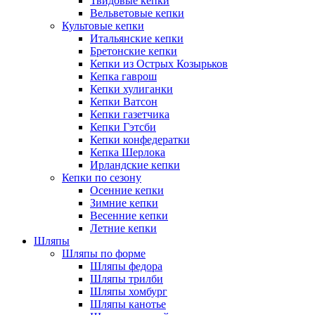
Твидовые кепки
Вельветовые кепки
Культовые кепки
Итальянские кепки
Бретонские кепки
Кепки из Острых Козырьков
Кепка гаврош
Кепки хулиганки
Кепки Ватсон
Кепки газетчика
Кепки Гэтсби
Кепки конфедератки
Кепка Шерлока
Ирландские кепки
Кепки по сезону
Осенние кепки
Зимние кепки
Весенние кепки
Летние кепки
Шляпы
Шляпы по форме
Шляпы федора
Шляпы трилби
Шляпы хомбург
Шляпы канотье