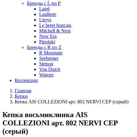
Бренды с L по P
Laird
Laulhere
Lierys
Le beret francais
Mitchell & Ness
New Era
Pipolaki
Бренды с R по Z
R Mountain
Seeberger
Stetson
Von Dutch
Wigens
Коллекции
Главная
Кепки
Кепка AIS COLLEZIONI арт. 802 NERVI СЕР (серый)
Кепка восьмиклинка AIS
COLLEZIONI арт. 802 NERVI СЕР
(серый)