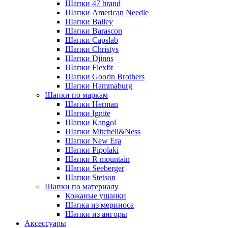
Шапки 47 brand
Шапки American Needle
Шапки Bailey
Шапки Barascon
Шапки Capslab
Шапки Christys
Шапки Djinns
Шапки Flexfit
Шапки Goorin Brothers
Шапки Hammaburg
Шапки по маркам
Шапки Herman
Шапки Ignite
Шапки Kangol
Шапки Mitchell&Ness
Шапки New Era
Шапки Pipolaki
Шапки R mountain
Шапки Seeberger
Шапки Stetson
Шапки по материалу
Кожаные ушанки
Шапка из мериноса
Шапки из ангоры
Аксессуары