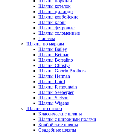
Шляпы поркпай
Шляпы котелок
Шляпы цилиндр
Шляпы ковбойские
Шляпы клош
Шляпы фетровые
Шляпы соломенные
Панамы
Шляпы по маркам
Шляпы Bailey
Шляпы Betmar
Шляпы Borsalino
Шляпы Christys
Шляпы Goorin Brothers
Шляпы Herman
Шляпы Laird
Шляпы R mountain
Шляпы Seeberger
Шляпы Stetson
Шляпы Wigens
Шляпы по стилю
Классические шляпы
Шляпы с широкими полями
Ковбойские шляпы
Свадебные шляпы