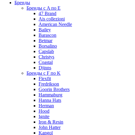
Бренды
Бренды с A по E
47 Brand
Ais collezioni
American Needle
Bailey
Barascon
Betmar
Borsalino
Capslab
Christys
Coastal
Djinns
Бренды с F по K
Flexfit
Fredrikson
Goorin Brothers
Hammaburg
Hanna Hats
Herman
Hood
Ignite
Iron & Resin
John Hatter
Kangol