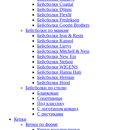
Бейсболки Coastal
Бейсболки Djinns
Бейсболки Flexfit
Бейсболки Fredrikson
Бейсболки Goorin Brothers
Бейсболки по маркам
Бейсболки Iron & Resin
Бейсболки Kangol
Бейсболки Lierys
Бейсболки Mitchell & Ness
Бейсболки New Era
Бейсболки Stetson
Бейсболки WIGENS
Бейсболки Hanna Hats
Бейсболки Herman
Бейсболки Hood
Бейсболки по стилю
Бланковые
Спортивные
Под классику
С логотипом команд
С рисунками
Кепки
Кепки по форме
Кепки восьмиклинки