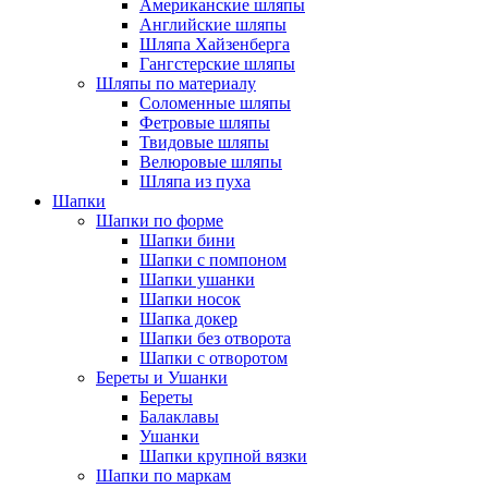
Американские шляпы
Английские шляпы
Шляпа Хайзенберга
Гангстерские шляпы
Шляпы по материалу
Соломенные шляпы
Фетровые шляпы
Твидовые шляпы
Велюровые шляпы
Шляпа из пуха
Шапки
Шапки по форме
Шапки бини
Шапки с помпоном
Шапки ушанки
Шапки носок
Шапка докер
Шапки без отворота
Шапки с отворотом
Береты и Ушанки
Береты
Балаклавы
Ушанки
Шапки крупной вязки
Шапки по маркам