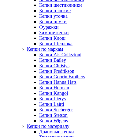
Кепки шестиклинки
Кепки плоские
Кепки уточка
Кепки немки
Фуражки
Зимние кепки
Кепки Клош
Кепки Шерлока
Кепки по маркам
Кепки Ais Collezioni
Кепки Bailey
Кепки Christys
Кепки Fredrikson
Кепки Goorin Brothers
Кепки Hanna Hats
Кепки Herman
Кепки Kangol
Кепки Lierys
Кепки Laird
Кепки Seeberger
Кепки Stetson
Кепки Wigens
Кепки по материалу
Драповые кепки