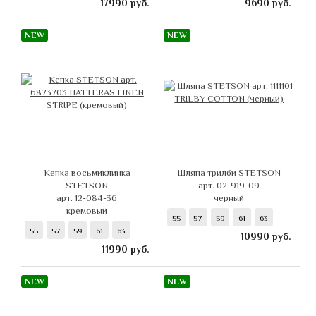
17990
руб.
9690
руб.
NEW
NEW
Кепка восьмиклинка
Шляпа трилби STETSON
STETSON
арт. 02-919-09
арт. 12-084-36
черный
кремовый
55
57
59
61
63
55
57
59
61
63
10990
руб.
11990
руб.
NEW
NEW