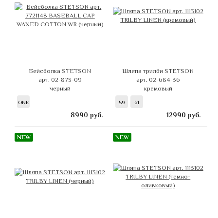
Бейсболка STETSON
Шляпа трилби STETSON
арт. 02-873-09
арт. 02-684-36
черный
кремовый
ONE
59
61
8990
руб.
12990
руб.
NEW
NEW