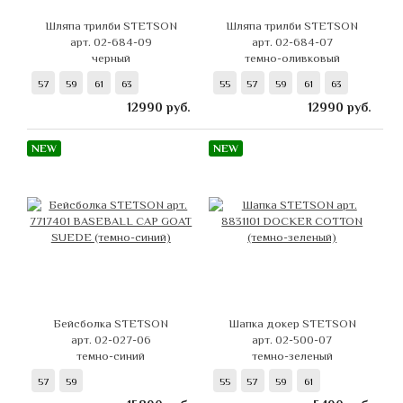
Шляпа трилби STETSON
Шляпа трилби STETSON
арт. 02-684-09
арт. 02-684-07
черный
темно-оливковый
57
59
61
63
55
57
59
61
63
12990
руб.
12990
руб.
NEW
NEW
Бейсболка STETSON
Шапка докер STETSON
арт. 02-027-06
арт. 02-500-07
темно-синий
темно-зеленый
57
59
55
57
59
61