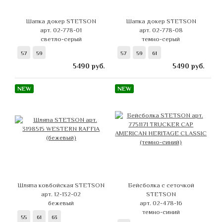
Шапка докер STETSON
Шапка докер STETSON
арт. 02-778-01
арт. 02-778-08
светло-серый
темно-серый
57
59
57
59
61
5490
руб.
5490
руб.
NEW
NEW
Шляпа ковбойская STETSON
Бейсболка с сеточкой
арт. 12-132-02
STETSON
бежевый
арт. 02-478-16
темно-синий
55
61
63