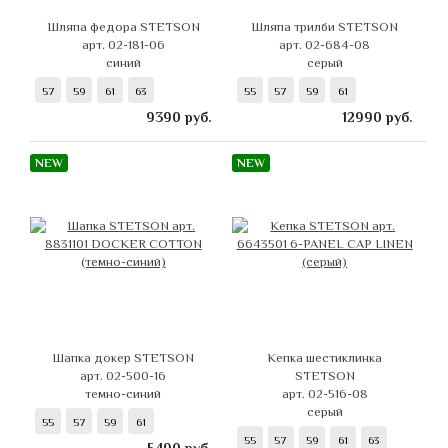
Шляпа федора STETSON
Шляпа трилби STETSON
арт. 02-181-06
арт. 02-684-08
синий
серый
57
59
61
63
55
57
59
61
9390
руб.
12990
руб.
NEW
NEW
Шапка докер STETSON
Кепка шестиклинка
арт. 02-500-16
STETSON
темно-синий
арт. 02-516-08
серый
55
57
59
61
55
57
59
61
63