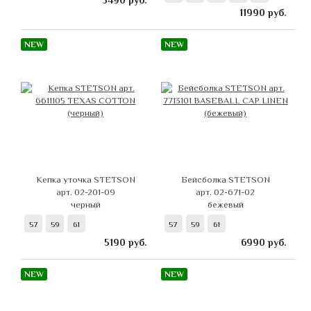
5490
руб.
11990
руб.
NEW
NEW
Кепка уточка STETSON
Бейсболка STETSON
арт. 02-201-09
арт. 02-671-02
черный
бежевый
57
59
61
57
59
61
5190
руб.
6990
руб.
NEW
NEW