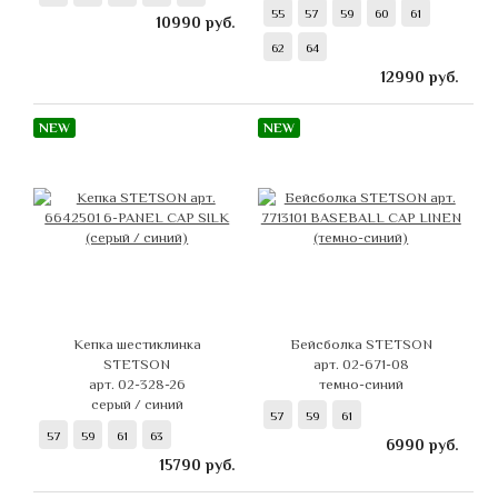
55
57
59
60
61
10990
руб.
62
64
12990
руб.
NEW
NEW
Кепка шестиклинка
Бейсболка STETSON
STETSON
арт. 02-671-08
арт. 02-328-26
темно-синий
серый / синий
57
59
61
57
59
61
63
6990
руб.
15790
руб.