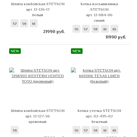
Шляпа ковбойская STETSON
Кепка восьмиклинка
арт. 12-126-17
STETSON
белый
арт. 12-084-06
синий
57
59
61
55
57
59
61
63
21990
руб.
11990
руб.
NEW
NEW
Шляпа ковбойская STETSON
Кепка уточка STETSON
арт. 12-127-36
арт. 02-495-02
кремовый
бежевый
59
55
57
59
61
63