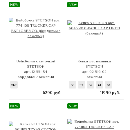
NEW
NEW
Бейсболка с сеточкой
Кепка шестиклинка
STETSON
STETSON
арт. 12-551-54
арт. 02-516-02
бордовый / бежевый
бежевый
ONE
55
57
59
61
63
6290
руб.
11990
руб.
NEW
NEW