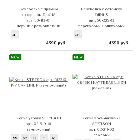
Бейсболка с прямым
Бейсболка с сеточкой
козырьком DJINNS
DJINNS
арт. 50-113-01
арт. 50-225-13
черный / разноцветный
персиковый / оливковый
ONE
ONE
4390
руб.
4390
руб.
NEW
NEW
Кепка уточка STETSON
Кепка восьмиклинка
арт. 02-319-16
STETSON
темно-синий
арт. 02-211-02
бежевый
55
57
59
61
63