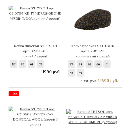
Кепка плоская STETSON
Кепка плоская STETSON
арт. 02-815-65
арт. 02-816-91
синий / серый
коричневый / серый
57
59
61
63
57
58
59
60
61
11990
руб.
62
63
12590
руб.
13990 руб.
-10%