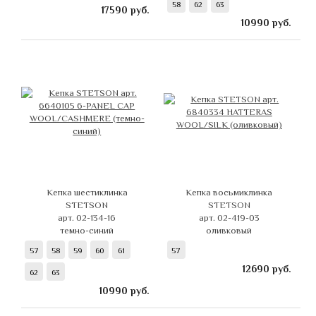
58
62
63
17590
руб.
10990
руб.
Кепка шестиклинка
Кепка восьмиклинка
STETSON
STETSON
арт. 02-134-16
арт. 02-419-03
темно-синий
оливковый
57
58
59
60
61
57
12690
руб.
62
63
10990
руб.