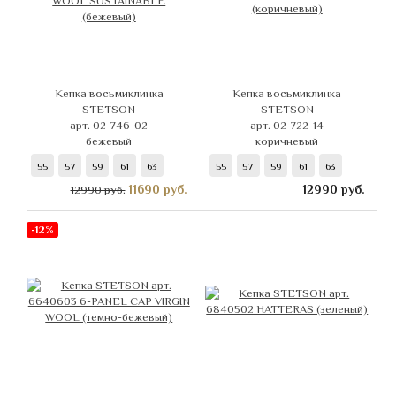
Кепка восьмиклинка
Кепка восьмиклинка
STETSON
STETSON
арт. 02-746-02
арт. 02-722-14
бежевый
коричневый
55
57
59
61
63
55
57
59
61
63
11690
руб.
12990
руб.
12990 руб.
-12%