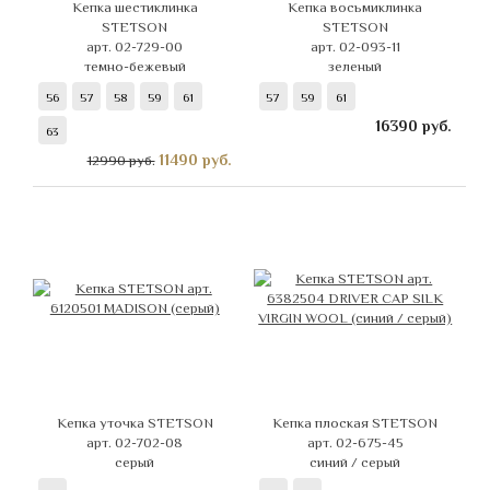
Кепка шестиклинка
Кепка восьмиклинка
STETSON
STETSON
арт. 02-729-00
арт. 02-093-11
темно-бежевый
зеленый
56
57
58
59
61
57
59
61
16390
руб.
63
11490
руб.
12990 руб.
Кепка уточка STETSON
Кепка плоская STETSON
арт. 02-702-08
арт. 02-675-45
серый
синий / серый