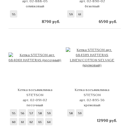
арт. 02-888-03
арт. 02-890-02
оливковый
бежевый
55
59
61
8790
руб.
6590
руб.
Кепка восьмиклинка
Кепка восьмиклинка
STETSON
STETSON
арт. 02-091-02
арт. 02-893-36
песочный
кремовый
55
56
57
58
59
58
59
12990
руб.
60
61
62
63
64