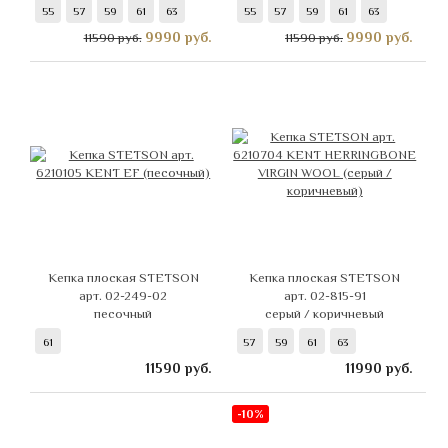
55
57
59
61
63
55
57
59
61
63
9990
руб.
9990
руб.
11590 руб.
11590 руб.
Кепка плоская STETSON
Кепка плоская STETSON
арт. 02-249-02
арт. 02-815-91
песочный
серый / коричневый
61
57
59
61
63
11590
руб.
11990
руб.
-10%