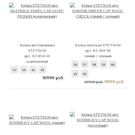
Кепка шестиклинка
Кепка плоская STETSON
STETSON
арт. 02-401-78
арт. 02-854-14
синий / черный
коричневый
56
57
58
59
60
57
59
61
63
61
63
16990
руб.
9890
руб.
10990 руб.