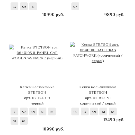
57
59
61
57
10990
руб.
9890
руб.
Кепка шестиклинка
Кепка восьмиклинка
STETSON
STETSON
арт. 02-134-09
арт. 02-823-91
черный
коричневый / серый
55
57
59
60
61
55
57
59
61
63
13490
руб.
62
63
10990
руб.