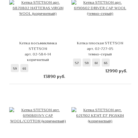
Кепка восьмиклинка
Кепка плоская STETSON
STETSON
арт. 02-727-05
арт. 02-584-14
темно-серый
коричневый
57
59
61
63
59
63
12990
руб.
13890
руб.