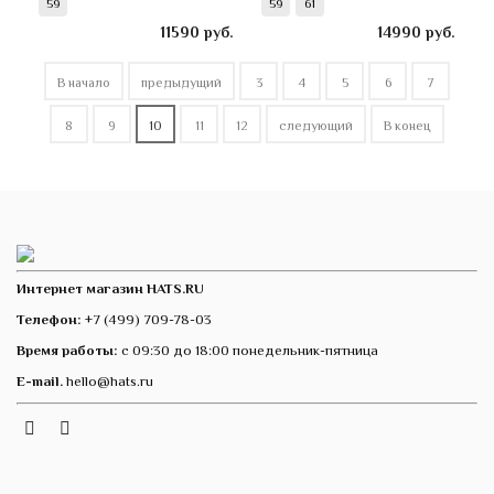
59
59
61
11590
руб.
14990
руб.
В начало
предыдущий
3
4
5
6
7
8
9
10
11
12
следующий
В конец
Интернет магазин HATS.RU
Телефон:
+7 (499) 709-78-03
Время работы:
с 09:30 до 18:00 понедельник-пятница
E-mail.
hello@hats.ru
Instagram
Telegram
VK