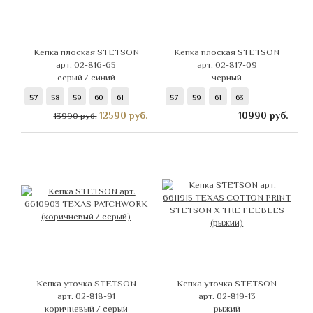
Кепка плоская STETSON
Кепка плоская STETSON
арт. 02-816-65
арт. 02-817-09
серый / синий
черный
57
58
59
60
61
57
59
61
63
12590
руб.
10990
руб.
13990 руб.
Кепка уточка STETSON
Кепка уточка STETSON
арт. 02-818-91
арт. 02-819-13
коричневый / серый
рыжий