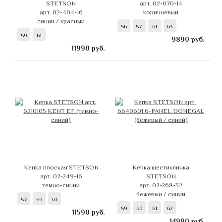
STETSON
арт. 02-070-14
арт. 02-404-16
коричневый
синий / красный
56
57
61
63
59
61
9890
руб.
11990
руб.
Кепка плоская STETSON
Кепка шестиклинка
арт. 02-249-16
STETSON
темно-синий
арт. 02-268-32
бежевый / синий
57
59
61
59
60
61
62
11590
руб.
14990
руб.