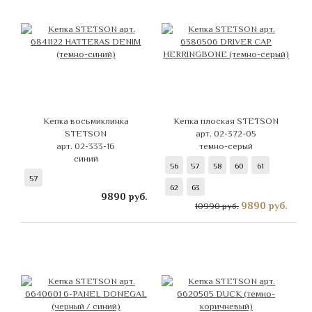
Кепка восьмиклинка
Кепка плоская STETSON
STETSON
арт. 02-372-05
арт. 02-333-16
темно-серый
синий
56
57
58
60
61
57
62
63
9890
руб.
9890
руб.
10990 руб.