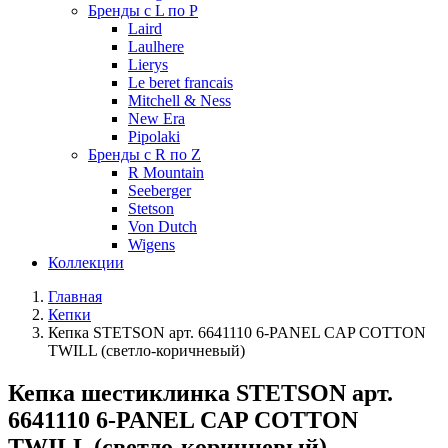
Бренды с L по P
Laird
Laulhere
Lierys
Le beret francais
Mitchell & Ness
New Era
Pipolaki
Бренды с R по Z
R Mountain
Seeberger
Stetson
Von Dutch
Wigens
Коллекции
Главная
Кепки
Кепка STETSON арт. 6641110 6-PANEL CAP COTTON
TWILL (светло-коричневый)
Кепка шестиклинка STETSON арт.
6641110 6-PANEL CAP COTTON
TWILL (светло-коричневый)