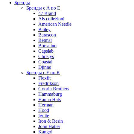
Бренды
Бренды с A по E
47 Brand
Ais collezioni
American Needle
Bailey
Barascon
Betmar
Borsalino
Capslab
Christys
Coastal
Djinns
Бренды с F по K
Flexfit
Fredrikson
Goorin Brothers
Hammaburg
Hanna Hats
Herman
Hood
Ignite
Iron & Resin
John Hatter
Kangol