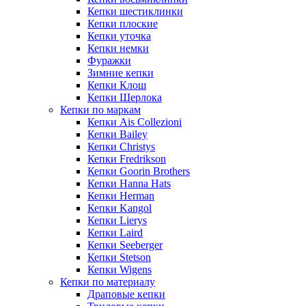
Кепки шестиклинки
Кепки плоские
Кепки уточка
Кепки немки
Фуражки
Зимние кепки
Кепки Клош
Кепки Шерлока
Кепки по маркам
Кепки Ais Collezioni
Кепки Bailey
Кепки Christys
Кепки Fredrikson
Кепки Goorin Brothers
Кепки Hanna Hats
Кепки Herman
Кепки Kangol
Кепки Lierys
Кепки Laird
Кепки Seeberger
Кепки Stetson
Кепки Wigens
Кепки по материалу
Драповые кепки