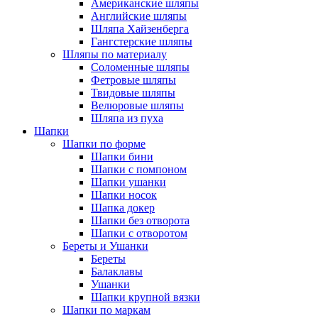
Американские шляпы
Английские шляпы
Шляпа Хайзенберга
Гангстерские шляпы
Шляпы по материалу
Соломенные шляпы
Фетровые шляпы
Твидовые шляпы
Велюровые шляпы
Шляпа из пуха
Шапки
Шапки по форме
Шапки бини
Шапки с помпоном
Шапки ушанки
Шапки носок
Шапка докер
Шапки без отворота
Шапки с отворотом
Береты и Ушанки
Береты
Балаклавы
Ушанки
Шапки крупной вязки
Шапки по маркам