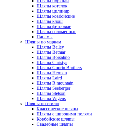
Шляпы поркпай
Шляпы котелок
Шляпы цилиндр
Шляпы ковбойские
Шляпы клош
Шляпы фетровые
Шляпы соломенные
Панамы
Шляпы по маркам
Шляпы Bailey
Шляпы Betmar
Шляпы Borsalino
Шляпы Christys
Шляпы Goorin Brothers
Шляпы Herman
Шляпы Laird
Шляпы R mountain
Шляпы Seeberger
Шляпы Stetson
Шляпы Wigens
Шляпы по стилю
Классические шляпы
Шляпы с широкими полями
Ковбойские шляпы
Свадебные шляпы