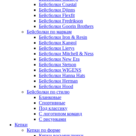
Бейсболки Coastal
Бейсболки Djinns
Бейсболки Flexfit
Бейсболки Fredrikson
Бейсболки Goorin Brothers
Бейсболки по маркам
Бейсболки Iron & Resin
Бейсболки Kangol
Бейсболки Lierys
Бейсболки Mitchell & Ness
Бейсболки New Era
Бейсболки Stetson
Бейсболки WIGENS
Бейсболки Hanna Hats
Бейсболки Herman
Бейсболки Hood
Бейсболки по стилю
Бланковые
Спортивные
Под классику
С логотипом команд
С рисунками
Кепки
Кепки по форме
Кепки восьмиклинки