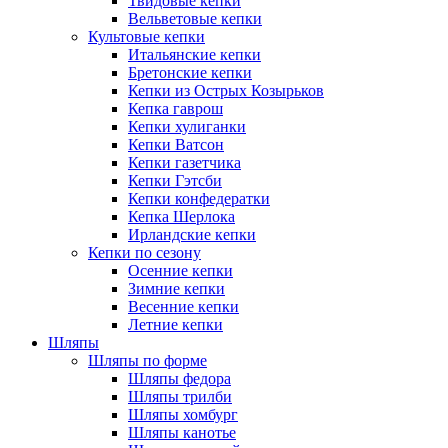
Твидовые кепки
Вельветовые кепки
Культовые кепки
Итальянские кепки
Бретонские кепки
Кепки из Острых Козырьков
Кепка гаврош
Кепки хулиганки
Кепки Ватсон
Кепки газетчика
Кепки Гэтсби
Кепки конфедератки
Кепка Шерлока
Ирландские кепки
Кепки по сезону
Осенние кепки
Зимние кепки
Весенние кепки
Летние кепки
Шляпы
Шляпы по форме
Шляпы федора
Шляпы трилби
Шляпы хомбург
Шляпы канотье