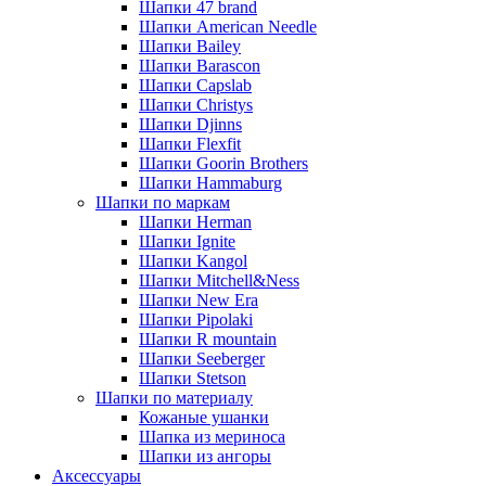
Шапки 47 brand
Шапки American Needle
Шапки Bailey
Шапки Barascon
Шапки Capslab
Шапки Christys
Шапки Djinns
Шапки Flexfit
Шапки Goorin Brothers
Шапки Hammaburg
Шапки по маркам
Шапки Herman
Шапки Ignite
Шапки Kangol
Шапки Mitchell&Ness
Шапки New Era
Шапки Pipolaki
Шапки R mountain
Шапки Seeberger
Шапки Stetson
Шапки по материалу
Кожаные ушанки
Шапка из мериноса
Шапки из ангоры
Аксессуары