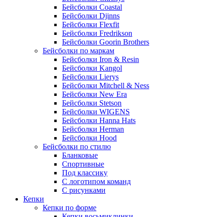
Бейсболки Coastal
Бейсболки Djinns
Бейсболки Flexfit
Бейсболки Fredrikson
Бейсболки Goorin Brothers
Бейсболки по маркам
Бейсболки Iron & Resin
Бейсболки Kangol
Бейсболки Lierys
Бейсболки Mitchell & Ness
Бейсболки New Era
Бейсболки Stetson
Бейсболки WIGENS
Бейсболки Hanna Hats
Бейсболки Herman
Бейсболки Hood
Бейсболки по стилю
Бланковые
Спортивные
Под классику
С логотипом команд
С рисунками
Кепки
Кепки по форме
Кепки восьмиклинки