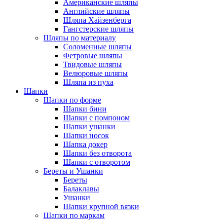
Американские шляпы
Английские шляпы
Шляпа Хайзенберга
Гангстерские шляпы
Шляпы по материалу
Соломенные шляпы
Фетровые шляпы
Твидовые шляпы
Велюровые шляпы
Шляпа из пуха
Шапки
Шапки по форме
Шапки бини
Шапки с помпоном
Шапки ушанки
Шапки носок
Шапка докер
Шапки без отворота
Шапки с отворотом
Береты и Ушанки
Береты
Балаклавы
Ушанки
Шапки крупной вязки
Шапки по маркам