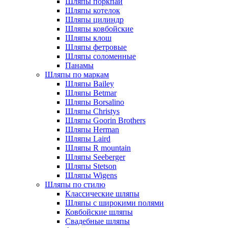
Шляпы поркпай
Шляпы котелок
Шляпы цилиндр
Шляпы ковбойские
Шляпы клош
Шляпы фетровые
Шляпы соломенные
Панамы
Шляпы по маркам
Шляпы Bailey
Шляпы Betmar
Шляпы Borsalino
Шляпы Christys
Шляпы Goorin Brothers
Шляпы Herman
Шляпы Laird
Шляпы R mountain
Шляпы Seeberger
Шляпы Stetson
Шляпы Wigens
Шляпы по стилю
Классические шляпы
Шляпы с широкими полями
Ковбойские шляпы
Свадебные шляпы