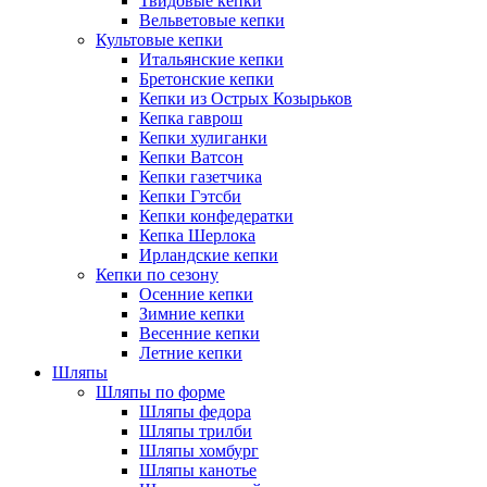
Твидовые кепки
Вельветовые кепки
Культовые кепки
Итальянские кепки
Бретонские кепки
Кепки из Острых Козырьков
Кепка гаврош
Кепки хулиганки
Кепки Ватсон
Кепки газетчика
Кепки Гэтсби
Кепки конфедератки
Кепка Шерлока
Ирландские кепки
Кепки по сезону
Осенние кепки
Зимние кепки
Весенние кепки
Летние кепки
Шляпы
Шляпы по форме
Шляпы федора
Шляпы трилби
Шляпы хомбург
Шляпы канотье