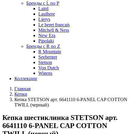
Бренды с L по P
Laird
Laulhere
Lierys
Le beret francais
Mitchell & Ness
New Era
Pipolaki
Бренды с R по Z
R Mountain
Seeberger
Stetson
Von Dutch
Wigens
Коллекции
Главная
Кепки
Кепка STETSON арт. 6641110 6-PANEL CAP COTTON
TWILL (черный)
Кепка шестиклинка STETSON арт.
6641110 6-PANEL CAP COTTON
TWILL (черный)