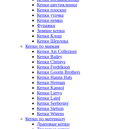
Кепки шестиклинки
Кепки плоские
Кепки уточка
Кепки немки
Фуражки
Зимние кепки
Кепки Клош
Кепки Шерлока
Кепки по маркам
Кепки Ais Collezioni
Кепки Bailey
Кепки Christys
Кепки Fredrikson
Кепки Goorin Brothers
Кепки Hanna Hats
Кепки Herman
Кепки Kangol
Кепки Lierys
Кепки Laird
Кепки Seeberger
Кепки Stetson
Кепки Wigens
Кепки по материалу
Драповые кепки