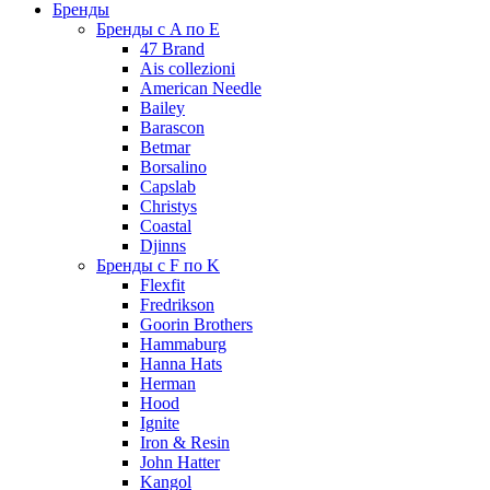
Бренды
Бренды с A по E
47 Brand
Ais collezioni
American Needle
Bailey
Barascon
Betmar
Borsalino
Capslab
Christys
Coastal
Djinns
Бренды с F по K
Flexfit
Fredrikson
Goorin Brothers
Hammaburg
Hanna Hats
Herman
Hood
Ignite
Iron & Resin
John Hatter
Kangol