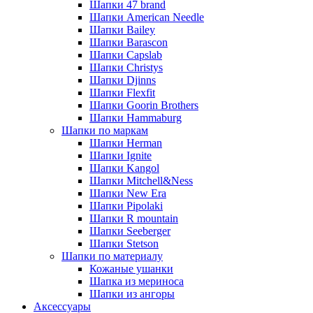
Шапки 47 brand
Шапки American Needle
Шапки Bailey
Шапки Barascon
Шапки Capslab
Шапки Christys
Шапки Djinns
Шапки Flexfit
Шапки Goorin Brothers
Шапки Hammaburg
Шапки по маркам
Шапки Herman
Шапки Ignite
Шапки Kangol
Шапки Mitchell&Ness
Шапки New Era
Шапки Pipolaki
Шапки R mountain
Шапки Seeberger
Шапки Stetson
Шапки по материалу
Кожаные ушанки
Шапка из мериноса
Шапки из ангоры
Аксессуары