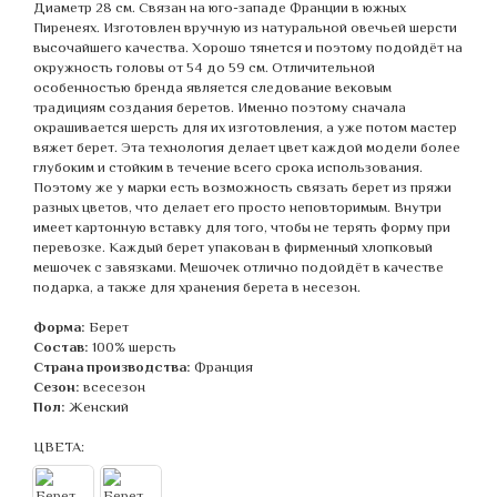
Диаметр 28 см. Связан на юго-западе Франции в южных
Пиренеях. Изготовлен вручную из натуральной овечьей шерсти
высочайшего качества. Хорошо тянется и поэтому подойдёт на
окружность головы от 54 до 59 см. Отличительной
особенностью бренда является следование вековым
традициям создания беретов. Именно поэтому сначала
окрашивается шерсть для их изготовления, а уже потом мастер
вяжет берет. Эта технология делает цвет каждой модели более
глубоким и стойким в течение всего срока использования.
Поэтому же у марки есть возможность связать берет из пряжи
разных цветов, что делает его просто неповторимым. Внутри
имеет картонную вставку для того, чтобы не терять форму при
перевозке. Каждый берет упакован в фирменный хлопковый
мешочек с завязками. Мешочек отлично подойдёт в качестве
подарка, а также для хранения берета в несезон.
Форма:
Берет
Состав:
100% шерсть
Страна производства:
Франция
Сезон:
всесезон
Пол:
Женский
ЦВЕТА: