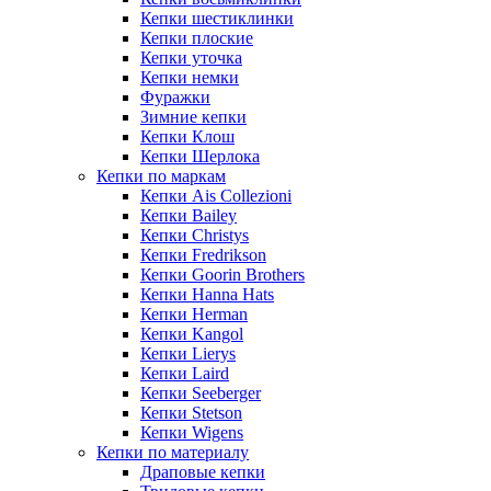
Кепки шестиклинки
Кепки плоские
Кепки уточка
Кепки немки
Фуражки
Зимние кепки
Кепки Клош
Кепки Шерлока
Кепки по маркам
Кепки Ais Collezioni
Кепки Bailey
Кепки Christys
Кепки Fredrikson
Кепки Goorin Brothers
Кепки Hanna Hats
Кепки Herman
Кепки Kangol
Кепки Lierys
Кепки Laird
Кепки Seeberger
Кепки Stetson
Кепки Wigens
Кепки по материалу
Драповые кепки