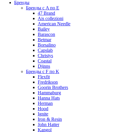
Бренды
Бренды с A по E
47 Brand
Ais collezioni
American Needle
Bailey
Barascon
Betmar
Borsalino
Capslab
Christys
Coastal
Djinns
Бренды с F по K
Flexfit
Fredrikson
Goorin Brothers
Hammaburg
Hanna Hats
Herman
Hood
Ignite
Iron & Resin
John Hatter
Kangol