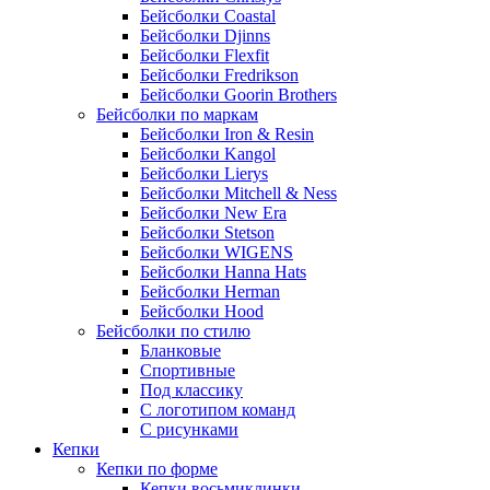
Бейсболки Coastal
Бейсболки Djinns
Бейсболки Flexfit
Бейсболки Fredrikson
Бейсболки Goorin Brothers
Бейсболки по маркам
Бейсболки Iron & Resin
Бейсболки Kangol
Бейсболки Lierys
Бейсболки Mitchell & Ness
Бейсболки New Era
Бейсболки Stetson
Бейсболки WIGENS
Бейсболки Hanna Hats
Бейсболки Herman
Бейсболки Hood
Бейсболки по стилю
Бланковые
Спортивные
Под классику
С логотипом команд
С рисунками
Кепки
Кепки по форме
Кепки восьмиклинки