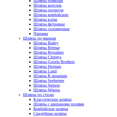
Шляпы поркпай
Шляпы котелок
Шляпы цилиндр
Шляпы ковбойские
Шляпы клош
Шляпы фетровые
Шляпы соломенные
Панамы
Шляпы по маркам
Шляпы Bailey
Шляпы Betmar
Шляпы Borsalino
Шляпы Christys
Шляпы Goorin Brothers
Шляпы Herman
Шляпы Laird
Шляпы R mountain
Шляпы Seeberger
Шляпы Stetson
Шляпы Wigens
Шляпы по стилю
Классические шляпы
Шляпы с широкими полями
Ковбойские шляпы
Свадебные шляпы