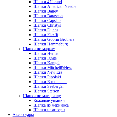
Шапки 47 brand
Шапки American Needle
Шапки Bailey
Шапки Barascon
Шапки Capslab
Шапки Christys
Шапки Djinns
Шапки Flexfit
Шапки Goorin Brothers
Шапки Hammaburg
Шапки по маркам
Шапки Herman
Шапки Ignite
Шапки Kangol
Шапки Mitchell&Ness
Шапки New Era
Шапки Pipolaki
Шапки R mountain
Шапки Seeberger
Шапки Stetson
Шапки по материалу
Кожаные ушанки
Шапка из мериноса
Шапки из ангоры
Аксессуары