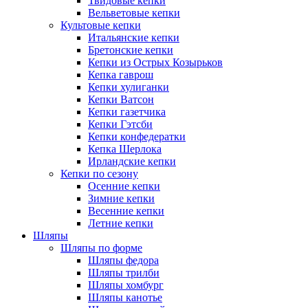
Твидовые кепки
Вельветовые кепки
Культовые кепки
Итальянские кепки
Бретонские кепки
Кепки из Острых Козырьков
Кепка гаврош
Кепки хулиганки
Кепки Ватсон
Кепки газетчика
Кепки Гэтсби
Кепки конфедератки
Кепка Шерлока
Ирландские кепки
Кепки по сезону
Осенние кепки
Зимние кепки
Весенние кепки
Летние кепки
Шляпы
Шляпы по форме
Шляпы федора
Шляпы трилби
Шляпы хомбург
Шляпы канотье