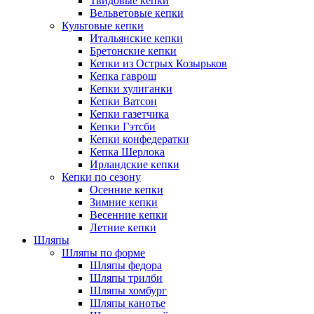
Твидовые кепки
Вельветовые кепки
Культовые кепки
Итальянские кепки
Бретонские кепки
Кепки из Острых Козырьков
Кепка гаврош
Кепки хулиганки
Кепки Ватсон
Кепки газетчика
Кепки Гэтсби
Кепки конфедератки
Кепка Шерлока
Ирландские кепки
Кепки по сезону
Осенние кепки
Зимние кепки
Весенние кепки
Летние кепки
Шляпы
Шляпы по форме
Шляпы федора
Шляпы трилби
Шляпы хомбург
Шляпы канотье