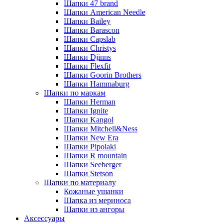
Шапки 47 brand
Шапки American Needle
Шапки Bailey
Шапки Barascon
Шапки Capslab
Шапки Christys
Шапки Djinns
Шапки Flexfit
Шапки Goorin Brothers
Шапки Hammaburg
Шапки по маркам
Шапки Herman
Шапки Ignite
Шапки Kangol
Шапки Mitchell&Ness
Шапки New Era
Шапки Pipolaki
Шапки R mountain
Шапки Seeberger
Шапки Stetson
Шапки по материалу
Кожаные ушанки
Шапка из мериноса
Шапки из ангоры
Аксессуары