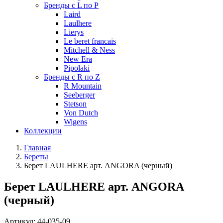
Бренды с L по P
Laird
Laulhere
Lierys
Le beret francais
Mitchell & Ness
New Era
Pipolaki
Бренды с R по Z
R Mountain
Seeberger
Stetson
Von Dutch
Wigens
Коллекции
Главная
Береты
Берет LAULHERE арт. ANGORA (черный)
Берет LAULHERE арт. ANGORA
(черный)
Артикул:
44-035-09