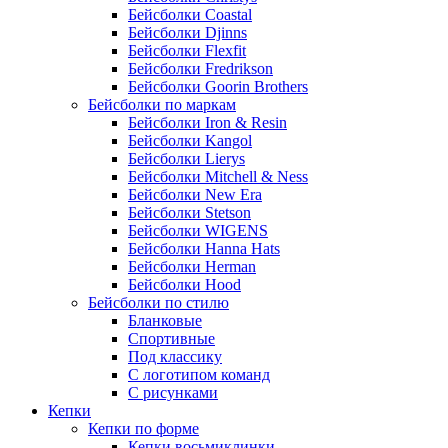
Бейсболки Coastal
Бейсболки Djinns
Бейсболки Flexfit
Бейсболки Fredrikson
Бейсболки Goorin Brothers
Бейсболки по маркам
Бейсболки Iron & Resin
Бейсболки Kangol
Бейсболки Lierys
Бейсболки Mitchell & Ness
Бейсболки New Era
Бейсболки Stetson
Бейсболки WIGENS
Бейсболки Hanna Hats
Бейсболки Herman
Бейсболки Hood
Бейсболки по стилю
Бланковые
Спортивные
Под классику
С логотипом команд
С рисунками
Кепки
Кепки по форме
Кепки восьмиклинки