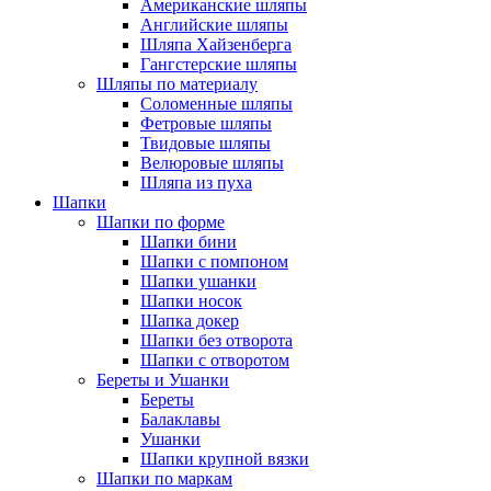
Американские шляпы
Английские шляпы
Шляпа Хайзенберга
Гангстерские шляпы
Шляпы по материалу
Соломенные шляпы
Фетровые шляпы
Твидовые шляпы
Велюровые шляпы
Шляпа из пуха
Шапки
Шапки по форме
Шапки бини
Шапки с помпоном
Шапки ушанки
Шапки носок
Шапка докер
Шапки без отворота
Шапки с отворотом
Береты и Ушанки
Береты
Балаклавы
Ушанки
Шапки крупной вязки
Шапки по маркам