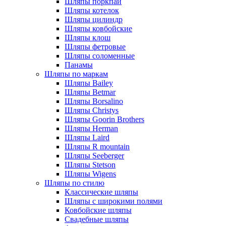
Шляпы поркпай
Шляпы котелок
Шляпы цилиндр
Шляпы ковбойские
Шляпы клош
Шляпы фетровые
Шляпы соломенные
Панамы
Шляпы по маркам
Шляпы Bailey
Шляпы Betmar
Шляпы Borsalino
Шляпы Christys
Шляпы Goorin Brothers
Шляпы Herman
Шляпы Laird
Шляпы R mountain
Шляпы Seeberger
Шляпы Stetson
Шляпы Wigens
Шляпы по стилю
Классические шляпы
Шляпы с широкими полями
Ковбойские шляпы
Свадебные шляпы