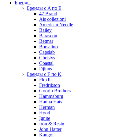
Бренды
Бренды с A по E
47 Brand
Ais collezioni
American Needle
Bailey
Barascon
Betmar
Borsalino
Capslab
Christys
Coastal
Djinns
Бренды с F по K
Flexfit
Fredrikson
Goorin Brothers
Hammaburg
Hanna Hats
Herman
Hood
Ignite
Iron & Resin
John Hatter
Kangol