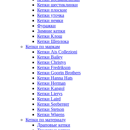
Кепки шестиклинки
Кепки плоские
Кепки уточка
Кепки немки
Фуражки
Зимние кепки
Кепки Клош
Кепки Шерлока
Кепки по маркам
Кепки Ais Collezioni
Кепки Bailey
Кепки Christys
Кепки Fredrikson
Кепки Goorin Brothers
Кепки Hanna Hats
Кепки Herman
Кепки Kangol
Кепки Lierys
Кепки Laird
Кепки Seeberger
Кепки Stetson
Кепки Wigens
Кепки по материалу
Драповые кепки