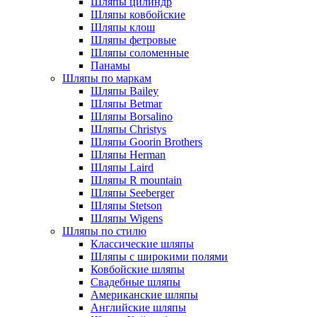
Шляпы цилиндр
Шляпы ковбойские
Шляпы клош
Шляпы фетровые
Шляпы соломенные
Панамы
Шляпы по маркам
Шляпы Bailey
Шляпы Betmar
Шляпы Borsalino
Шляпы Christys
Шляпы Goorin Brothers
Шляпы Herman
Шляпы Laird
Шляпы R mountain
Шляпы Seeberger
Шляпы Stetson
Шляпы Wigens
Шляпы по стилю
Классические шляпы
Шляпы с широкими полями
Ковбойские шляпы
Свадебные шляпы
Американские шляпы
Английские шляпы