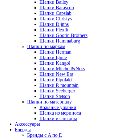
Шапки Bailey
Шапки Barascon
Шапки Capslab
Шапки Christys
Шапки Djinns
Шапки Flexfit
Шапки Goorin Brothers
Шапки Hammaburg
Шапки по маркам
Шапки Herman
Шапки Ignite
Шапки Kangol
Шапки Mitchell&Ness
Шапки New Era
Шапки Pipolaki
Шапки R mountain
Шапки Seeberger
Шапки Stetson
Шапки по материалу
Кожаные ушанки
Шапка из мериноса
Шапки из ангоры
Аксессуары
Бренды
Бренды с A по E