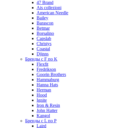
47 Brand
Ais collezioni
American Needle
Bailey
Barascon
Betmar
Borsalino
Capslab
Christys
Coastal
Djinns
Бренды с F по K
Flexfit
Fredrikson
Goorin Brothers
Hammaburg
Hanna Hats
Herman
Hood
Ignite
Iron & Resin
John Hatter
Kangol
Бренды с L по P
Laird