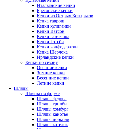
Культовые кепки
Итальянские кепки
Бретонские кепки
Кепки из Острых Козырьков
Кепка гаврош
Кепки хулиганки
Кепки Ватсон
Кепки газетчика
Кепки Гэтсби
Кепки конфедератки
Кепка Шерлока
Ирландские кепки
Кепки по сезону
Осенние кепки
Зимние кепки
Весенние кепки
Летние кепки
Шляпы
Шляпы по форме
Шляпы федора
Шляпы трилби
Шляпы хомбург
Шляпы канотье
Шляпы поркпай
Шляпы котелок