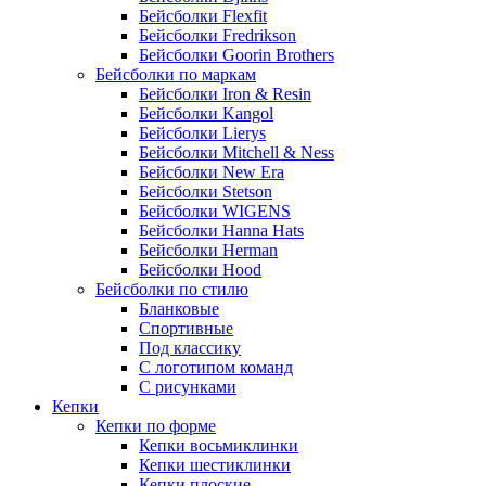
Бейсболки Flexfit
Бейсболки Fredrikson
Бейсболки Goorin Brothers
Бейсболки по маркам
Бейсболки Iron & Resin
Бейсболки Kangol
Бейсболки Lierys
Бейсболки Mitchell & Ness
Бейсболки New Era
Бейсболки Stetson
Бейсболки WIGENS
Бейсболки Hanna Hats
Бейсболки Herman
Бейсболки Hood
Бейсболки по стилю
Бланковые
Спортивные
Под классику
С логотипом команд
С рисунками
Кепки
Кепки по форме
Кепки восьмиклинки
Кепки шестиклинки
Кепки плоские