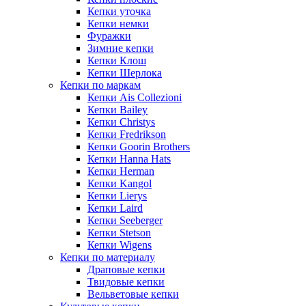
Кепки уточка
Кепки немки
Фуражки
Зимние кепки
Кепки Клош
Кепки Шерлока
Кепки по маркам
Кепки Ais Collezioni
Кепки Bailey
Кепки Christys
Кепки Fredrikson
Кепки Goorin Brothers
Кепки Hanna Hats
Кепки Herman
Кепки Kangol
Кепки Lierys
Кепки Laird
Кепки Seeberger
Кепки Stetson
Кепки Wigens
Кепки по материалу
Драповые кепки
Твидовые кепки
Вельветовые кепки