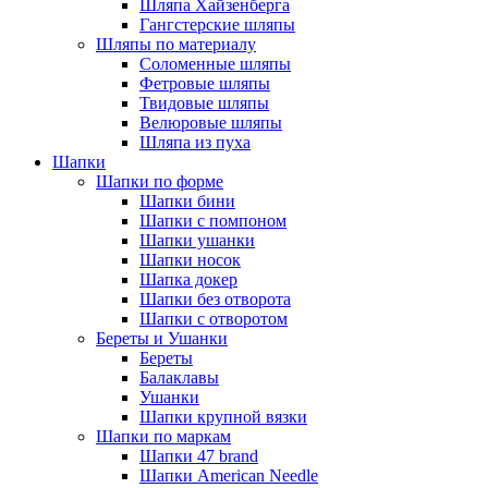
Шляпа Хайзенберга
Гангстерские шляпы
Шляпы по материалу
Соломенные шляпы
Фетровые шляпы
Твидовые шляпы
Велюровые шляпы
Шляпа из пуха
Шапки
Шапки по форме
Шапки бини
Шапки с помпоном
Шапки ушанки
Шапки носок
Шапка докер
Шапки без отворота
Шапки с отворотом
Береты и Ушанки
Береты
Балаклавы
Ушанки
Шапки крупной вязки
Шапки по маркам
Шапки 47 brand
Шапки American Needle