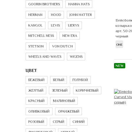
GOORIN BROTHERS
HANNA HATS
HERMAN
HOOD
JOHN HATTER
Бейсболк
KANGOL
LEVIS
LIERYS
козырько
арт. 50-
MITCHELL NESS
NEW ERA
черный
ONE
STETSON
VON DUTCH
WHEELS AND WAVES
WIGENS
NEW
ЦВЕТ
БЕЖЕВЫЙ
БЕЛЫЙ
ГОЛУБОЙ
ЖЕЛТЫЙ
ЗЕЛЕНЫЙ
КОРИЧНЕВЫЙ
КРАСНЫЙ
МАЛИНОВЫЙ
ОЛИВКОВЫЙ
ОРАНЖЕВЫЙ
РОЗОВЫЙ
СЕРЫЙ
СИНИЙ