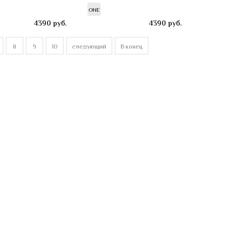
ONE
4390
руб.
4390
руб.
8
9
10
следующий
В конец