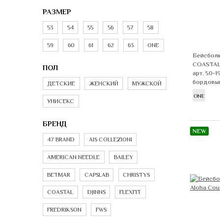
РАЗМЕР
53
54
55
56
57
58
59
60
61
62
63
ONE
Бейсболк
COASTA
ПОЛ
арт. 50-1
бордовый
ДЕТСКИЕ
ЖЕНСКИЙ
МУЖСКОЙ
ONE
УНИСЕКС
БРЕНД
NEW
47 BRAND
AIS COLLEZIONI
AMERICAN NEEDLE
BAILEY
BETMAR
CAPSLAB
CHRISTYS
COASTAL
DJINNS
FLEXFIT
FREDRIKSON
FWS