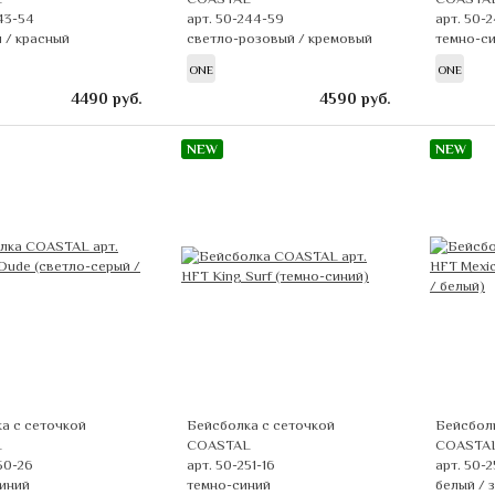
43-54
арт. 50-244-59
арт. 50-
 / красный
светло-розовый / кремовый
темно-си
ONE
ONE
4490
руб.
4590
руб.
NEW
NEW
а с сеточкой
Бейсболка с сеточкой
Бейсболк
L
COASTAL
COASTA
50-26
арт. 50-251-16
арт. 50-2
синий
темно-синий
белый / 