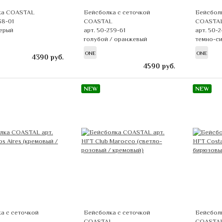
ка COASTAL
Бейсболка с сеточкой
Бейсболк
38-01
COASTAL
COASTA
ерый
арт. 50-239-61
арт. 50-2
голубой / оранжевый
темно-си
ONE
ONE
4390
руб.
4590
руб.
NEW
NEW
а с сеточкой
Бейсболка с сеточкой
Бейсболк
L
COASTAL
COASTA