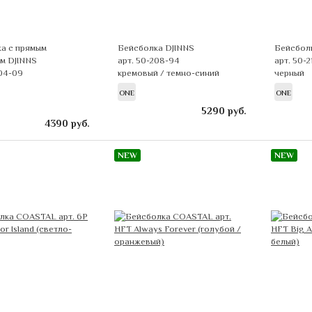
а с прямым
Бейсболка DJINNS
Бейсболк
м DJINNS
арт. 50-208-94
арт. 50-2
204-09
кремовый / темно-синий
черный
ONE
ONE
5290
руб.
4390
руб.
NEW
NEW