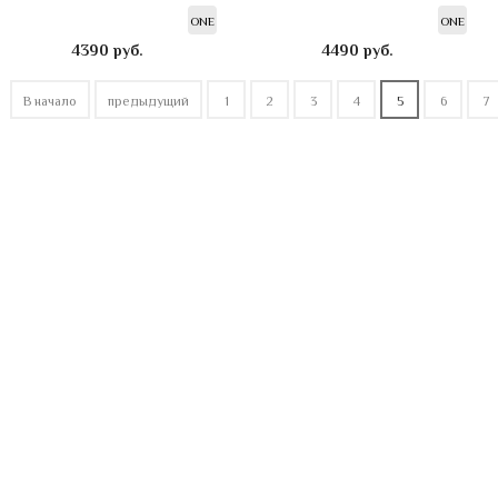
ONE
ONE
4390
руб.
4490
руб.
В начало
предыдущий
1
2
3
4
5
6
7