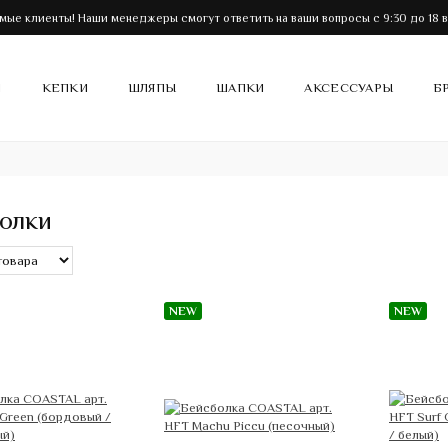
мые клиенты! Наши менеджеры смогут ответить на ваши вопросы с 9:30 до 18 в
И
КЕПКИ
ШЛЯПЫ
ШАПКИ
АКСЕССУАРЫ
Б
БОЛКИ
NEW
NEW