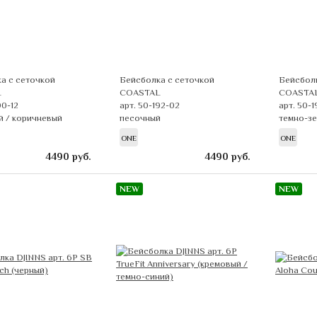
а с сеточкой
Бейсболка с сеточкой
Бейсболк
L
COASTAL
COASTA
90-12
арт. 50-192-02
арт. 50-1
 / коричневый
песочный
темно-зе
ONE
ONE
4490
руб.
4490
руб.
NEW
NEW