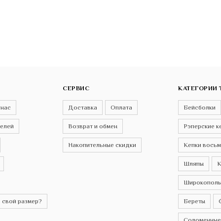
СЕРВИС
КАТЕГОРИИ 
 нас
Доставка
Оплата
Бейсболки
телей
Возврат и обмен
Рэперские к
Накопительные скидки
Кепки восьм
Шляпы
К
Широкополы
 свой размер?
Береты
Соломенные