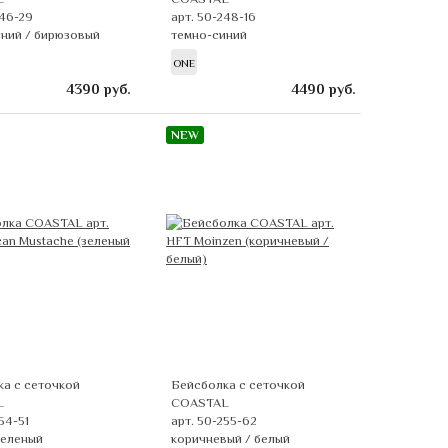
246-29
арт. 50-248-16
ний / бирюзовый
темно-синий
ONE
4390
руб.
4490
руб.
NEW
а с сеточкой
Бейсболка с сеточкой
L
COASTAL
54-51
арт. 50-255-62
зеленый
коричневый / белый