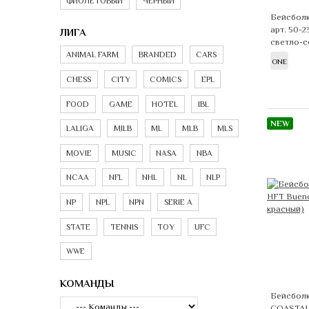
ФИОЛЕТОВЫЙ
ЧЕРНЫЙ
Бейсбол
арт. 50-2
ЛИГА
светло-с
ANIMAL FARM
BRANDED
CARS
ONE
CHESS
CITY
COMICS
EPL
FOOD
GAME
HOTEL
IBL
NEW
LALIGA
MILB
ML
MLB
MLS
MOVIE
MUSIC
NASA
NBA
NCAA
NFL
NHL
NL
NLP
NP
NPL
NPN
SERIE A
STATE
TENNIS
TOY
UFC
WWE
КОМАНДЫ
Бейсболк
COASTA