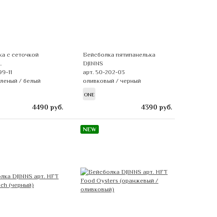
а с сеточкой
Бейсболка пятипанелька
L
DJINNS
99-11
арт. 50-202-03
леный / белый
оливковый / черный
ONE
4490
руб.
4390
руб.
NEW