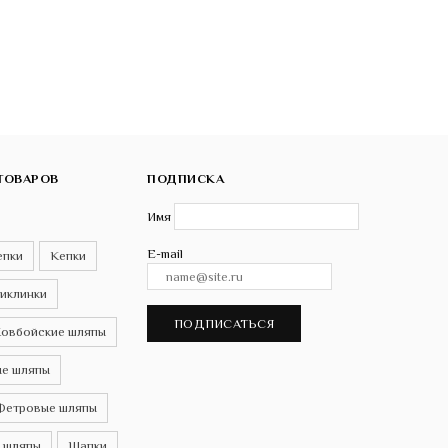
ТОВАРОВ
ПОДПИСКА
Имя
E-mail
епки
Кепки
иклинки
ПОДПИСАТЬСЯ
овбойские шляпы
е шляпы
Фетровые шляпы
 шляпы
Шапки