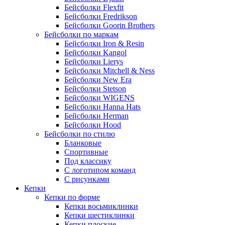
Бейсболки Flexfit
Бейсболки Fredrikson
Бейсболки Goorin Brothers
Бейсболки по маркам
Бейсболки Iron & Resin
Бейсболки Kangol
Бейсболки Lierys
Бейсболки Mitchell & Ness
Бейсболки New Era
Бейсболки Stetson
Бейсболки WIGENS
Бейсболки Hanna Hats
Бейсболки Herman
Бейсболки Hood
Бейсболки по стилю
Бланковые
Спортивные
Под классику
С логотипом команд
С рисунками
Кепки
Кепки по форме
Кепки восьмиклинки
Кепки шестиклинки
Кепки плоские