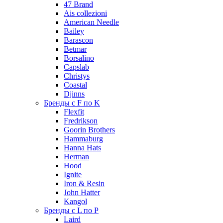
47 Brand
Ais collezioni
American Needle
Bailey
Barascon
Betmar
Borsalino
Capslab
Christys
Coastal
Djinns
Бренды с F по K
Flexfit
Fredrikson
Goorin Brothers
Hammaburg
Hanna Hats
Herman
Hood
Ignite
Iron & Resin
John Hatter
Kangol
Бренды с L по P
Laird