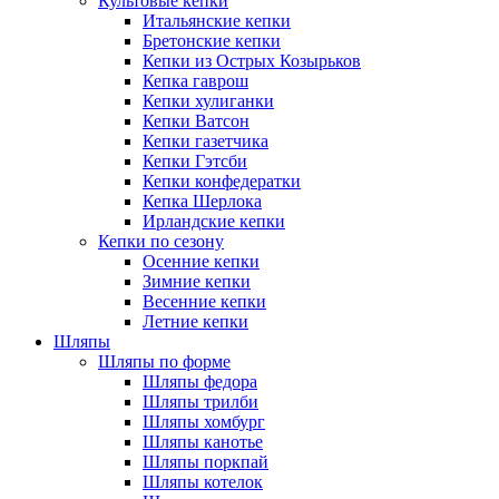
Культовые кепки
Итальянские кепки
Бретонские кепки
Кепки из Острых Козырьков
Кепка гаврош
Кепки хулиганки
Кепки Ватсон
Кепки газетчика
Кепки Гэтсби
Кепки конфедератки
Кепка Шерлока
Ирландские кепки
Кепки по сезону
Осенние кепки
Зимние кепки
Весенние кепки
Летние кепки
Шляпы
Шляпы по форме
Шляпы федора
Шляпы трилби
Шляпы хомбург
Шляпы канотье
Шляпы поркпай
Шляпы котелок