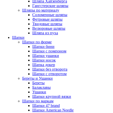
Шляпа Хайзенберга
Гангстерские шляпы
Шляпы по материалу
Соломенные шляпы
Фетровые шляпы
Твидовые шляпы
Велюровые шляпы
Шляпа из пуха
Шапки
Шапки по форме
Шапки бини
Шапки с помпоном
Шапки ушанки
Шапки носок
Шапка докер
Шапки без отворота
Шапки с отворотом
Береты и Ушанки
Береты
Балаклавы
Ушанки
Шапки крупной вязки
Шапки по маркам
Шапки 47 brand
Шапки American Needle