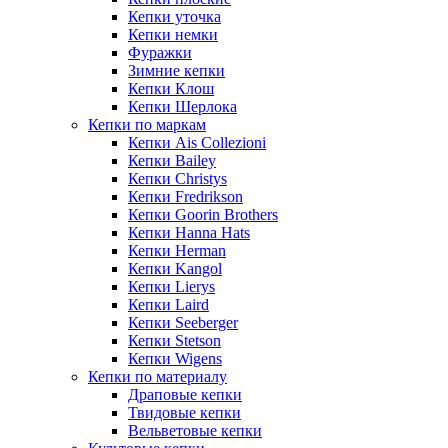
Кепки уточка
Кепки немки
Фуражки
Зимние кепки
Кепки Клош
Кепки Шерлока
Кепки по маркам
Кепки Ais Collezioni
Кепки Bailey
Кепки Christys
Кепки Fredrikson
Кепки Goorin Brothers
Кепки Hanna Hats
Кепки Herman
Кепки Kangol
Кепки Lierys
Кепки Laird
Кепки Seeberger
Кепки Stetson
Кепки Wigens
Кепки по материалу
Драповые кепки
Твидовые кепки
Вельветовые кепки