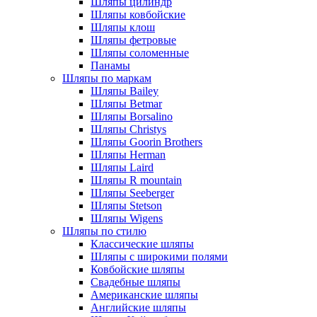
Шляпы цилиндр
Шляпы ковбойские
Шляпы клош
Шляпы фетровые
Шляпы соломенные
Панамы
Шляпы по маркам
Шляпы Bailey
Шляпы Betmar
Шляпы Borsalino
Шляпы Christys
Шляпы Goorin Brothers
Шляпы Herman
Шляпы Laird
Шляпы R mountain
Шляпы Seeberger
Шляпы Stetson
Шляпы Wigens
Шляпы по стилю
Классические шляпы
Шляпы с широкими полями
Ковбойские шляпы
Свадебные шляпы
Американские шляпы
Английские шляпы