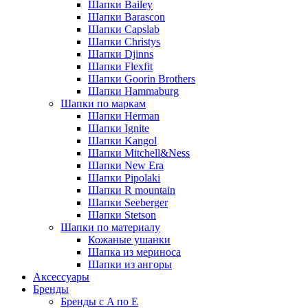
Шапки Bailey
Шапки Barascon
Шапки Capslab
Шапки Christys
Шапки Djinns
Шапки Flexfit
Шапки Goorin Brothers
Шапки Hammaburg
Шапки по маркам
Шапки Herman
Шапки Ignite
Шапки Kangol
Шапки Mitchell&Ness
Шапки New Era
Шапки Pipolaki
Шапки R mountain
Шапки Seeberger
Шапки Stetson
Шапки по материалу
Кожаные ушанки
Шапка из мериноса
Шапки из ангоры
Аксессуары
Бренды
Бренды с A по E