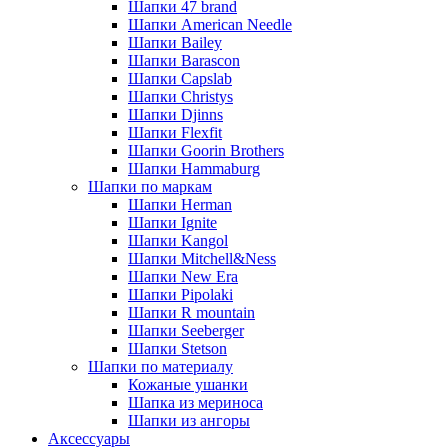
Шапки 47 brand
Шапки American Needle
Шапки Bailey
Шапки Barascon
Шапки Capslab
Шапки Christys
Шапки Djinns
Шапки Flexfit
Шапки Goorin Brothers
Шапки Hammaburg
Шапки по маркам
Шапки Herman
Шапки Ignite
Шапки Kangol
Шапки Mitchell&Ness
Шапки New Era
Шапки Pipolaki
Шапки R mountain
Шапки Seeberger
Шапки Stetson
Шапки по материалу
Кожаные ушанки
Шапка из мериноса
Шапки из ангоры
Аксессуары