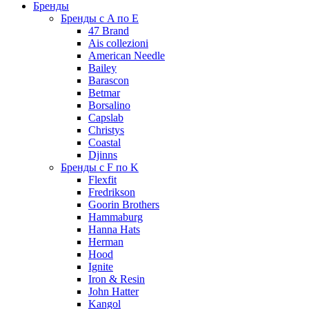
Бренды
Бренды с A по E
47 Brand
Ais collezioni
American Needle
Bailey
Barascon
Betmar
Borsalino
Capslab
Christys
Coastal
Djinns
Бренды с F по K
Flexfit
Fredrikson
Goorin Brothers
Hammaburg
Hanna Hats
Herman
Hood
Ignite
Iron & Resin
John Hatter
Kangol