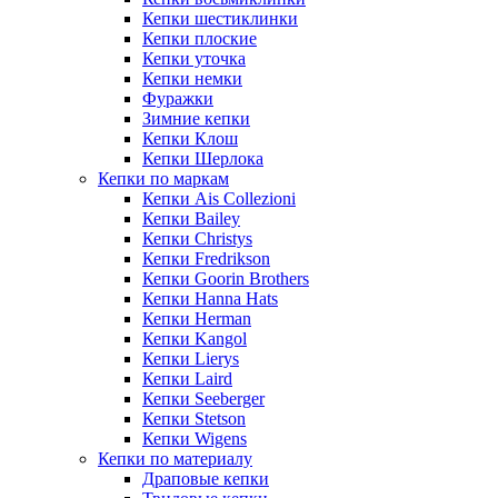
Кепки шестиклинки
Кепки плоские
Кепки уточка
Кепки немки
Фуражки
Зимние кепки
Кепки Клош
Кепки Шерлока
Кепки по маркам
Кепки Ais Collezioni
Кепки Bailey
Кепки Christys
Кепки Fredrikson
Кепки Goorin Brothers
Кепки Hanna Hats
Кепки Herman
Кепки Kangol
Кепки Lierys
Кепки Laird
Кепки Seeberger
Кепки Stetson
Кепки Wigens
Кепки по материалу
Драповые кепки