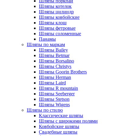
Шляпы поркпай
Шляпы котелок
Шляпы цилиндр
Шляпы ковбойские
Шляпы клош
Шляпы фетровые
Шляпы соломенные
Панамы
Шляпы по маркам
Шляпы Bailey
Шляпы Betmar
Шляпы Borsalino
Шляпы Christys
Шляпы Goorin Brothers
Шляпы Herman
Шляпы Laird
Шляпы R mountain
Шляпы Seeberger
Шляпы Stetson
Шляпы Wigens
Шляпы по стилю
Классические шляпы
Шляпы с широкими полями
Ковбойские шляпы
Свадебные шляпы