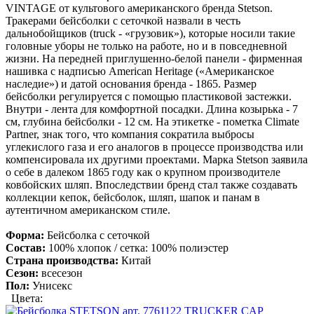
VINTAGE от культового американского бренда Stetson.
Тракерами бейсболки с сеточкой назвали в честь
дальнобойщиков (truck - «грузовик»), которые носили такие
головные уборы не только на работе, но и в повседневной
жизни. На передней приглушенно-белой панели - фирменная
нашивка с надписью American Heritage («Американское
наследие») и датой основания бренда - 1865. Размер
бейсболки регулируется с помощью пластиковой застежки.
Внутри - лента для комфортной посадки. Длина козырька - 7
см, глубина бейсболки - 12 см. На этикетке - пометка Climate
Partner, знак того, что компания сократила выбросы
углекислого газа и его аналогов в процессе производства или
компенсировала их другими проектами. Марка Stetson заявила
о себе в далеком 1865 году как о крупном производителе
ковбойских шляп. Впоследствии бренд стал также создавать
коллекции кепок, бейсболок, шляп, шапок и панам в
аутентичном американском стиле.
Форма:
Бейсболка с сеточкой
Состав:
100% хлопок / сетка: 100% полиэстер
Страна производства:
Китай
Сезон:
всесезон
Пол:
Унисекс
Цвета: