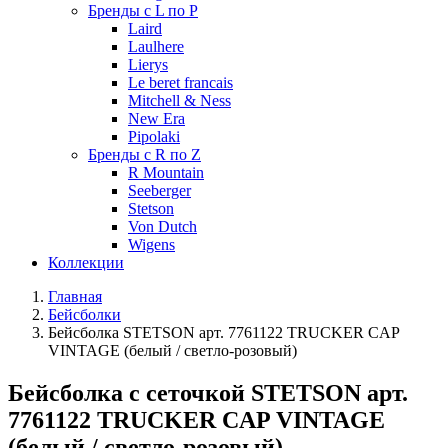
Бренды с L по P
Laird
Laulhere
Lierys
Le beret francais
Mitchell & Ness
New Era
Pipolaki
Бренды с R по Z
R Mountain
Seeberger
Stetson
Von Dutch
Wigens
Коллекции
Главная
Бейсболки
Бейсболка STETSON арт. 7761122 TRUCKER CAP
VINTAGE (белый / светло-розовый)
Бейсболка с сеточкой STETSON арт.
7761122 TRUCKER CAP VINTAGE
(белый / светло-розовый)