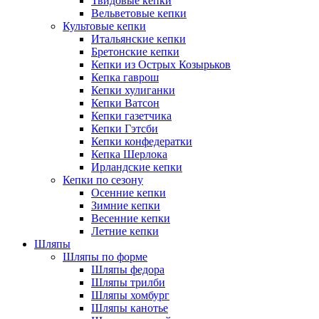
Твидовые кепки
Вельветовые кепки
Культовые кепки
Итальянские кепки
Бретонские кепки
Кепки из Острых Козырьков
Кепка гаврош
Кепки хулиганки
Кепки Ватсон
Кепки газетчика
Кепки Гэтсби
Кепки конфедератки
Кепка Шерлока
Ирландские кепки
Кепки по сезону
Осенние кепки
Зимние кепки
Весенние кепки
Летние кепки
Шляпы
Шляпы по форме
Шляпы федора
Шляпы трилби
Шляпы хомбург
Шляпы канотье