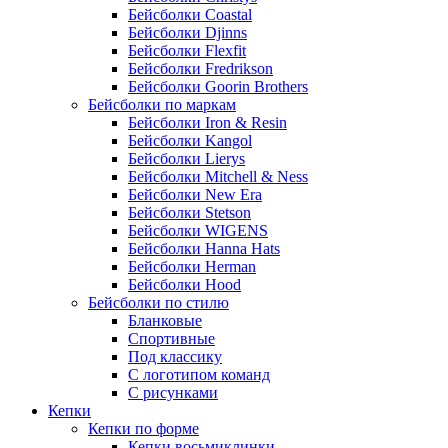
Бейсболки Coastal
Бейсболки Djinns
Бейсболки Flexfit
Бейсболки Fredrikson
Бейсболки Goorin Brothers
Бейсболки по маркам
Бейсболки Iron & Resin
Бейсболки Kangol
Бейсболки Lierys
Бейсболки Mitchell & Ness
Бейсболки New Era
Бейсболки Stetson
Бейсболки WIGENS
Бейсболки Hanna Hats
Бейсболки Herman
Бейсболки Hood
Бейсболки по стилю
Бланковые
Спортивные
Под классику
С логотипом команд
С рисунками
Кепки
Кепки по форме
Кепки восьмиклинки