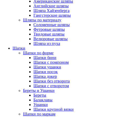
Американские шляпы
Английские шляпы
Шляпа Хайзенберга
Гангстерские шляпы
Шляпы по материалу
Соломенные шляпы
Фетровые шляпы
Твидовые шляпы
Велюровые шляпы
Шляпа из пуха
Шапки
Шапки по форме
Шапки бини
Шапки с помпоном
Шапки ушанки
Шапки носок
Шапка докер
Шапки без отворота
Шапки с отворотом
Береты и Ушанки
Береты
Балаклавы
Ушанки
Шапки крупной вязки
Шапки по маркам