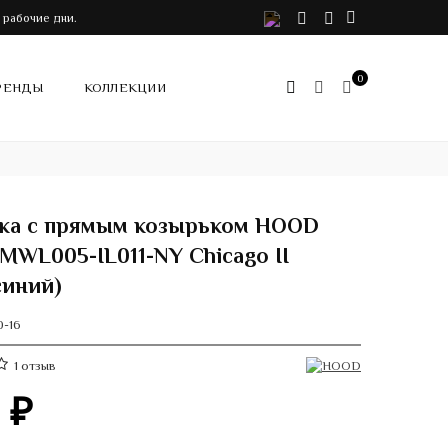
VK
Telegram
Instagram
 рабочие дни.
0
РЕНДЫ
КОЛЛЕКЦИИ
ка с прямым козырьком HOOD
-MWL005-IL011-NY Chicago II
синий)
0-16
1
отзыв
0
₽