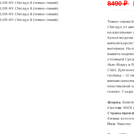
8490 ₽
Темно-синяя б
Chicago от ам
на идеальные 
Купол модели 
мягкой ворсис
материал. На 
вышита надпис
столицей Сред
Нью-Йорку и Л
США. Для вент
глубина – 12 
мягким наполн
пластиковой з
голове. Сзади 
Форма:
Бейсб
Состав:
100% 
Страна произ
Сезон:
всесез
Пол:
Унисекс