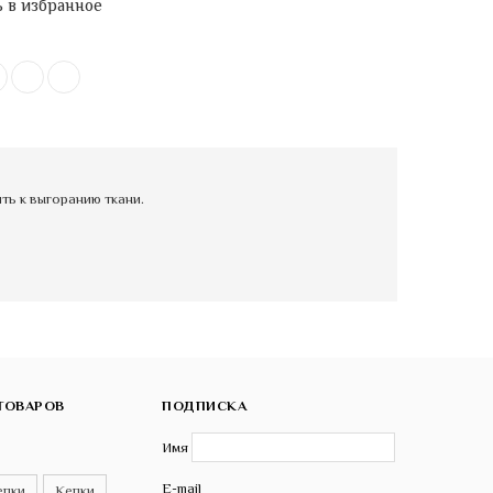
 в избранное
ь к выгоранию ткани.
ТОВАРОВ
ПОДПИСКА
Имя
E-mail
епки
Кепки