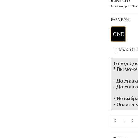
Лига:
CITY
Команда:
Chi
РАЗМЕРЫ:
ONE
КАК ОП
Город до
* Вы може
- Доставк
- Доставк
- Не выбр
- Оплата 