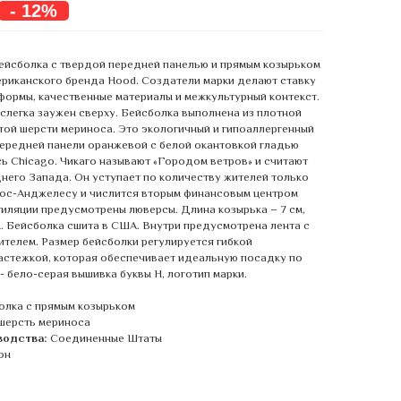
- 12%
ейсболка с твердой передней панелью и прямым козырьком
ериканского бренда Hood. Создатели марки делают ставку
формы, качественные материалы и межкультурный контекст.
слегка заужен сверху. Бейсболка выполнена из плотной
той шерсти мериноса. Это экологичный и гипоаллергенный
передней панели оранжевой с белой окантовкой гладью
ь Chicago. Чикаго называют «Городом ветров» и считают
него Запада. Он уступает по количеству жителей только
ос-Анджелесу и числится вторым финансовым центром
иляции предусмотрены люверсы. Длина козырька – 7 см,
см. Бейсболка сшита в США. Внутри предусмотрена лента с
ителем. Размер бейсболки регулируется гибкой
астежкой, которая обеспечивает идеальную посадку по
- бело-серая вышивка буквы H, логотип марки.
олка с прямым козырьком
шерсть мериноса
водства:
Соединенные Штаты
он