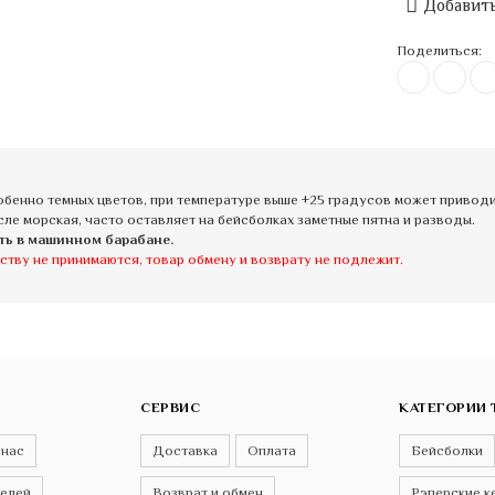
Добавить
Поделиться:
бенно темных цветов, при температуре выше +25 градусов может приводит
сле морская, часто оставляет на бейсболках заметные пятна и разводы.
ть в машинном барабане.
ству не принимаются, товар обмену и возврату не подлежит.
СЕРВИС
КАТЕГОРИИ 
 нас
Доставка
Оплата
Бейсболки
телей
Возврат и обмен
Рэперские к