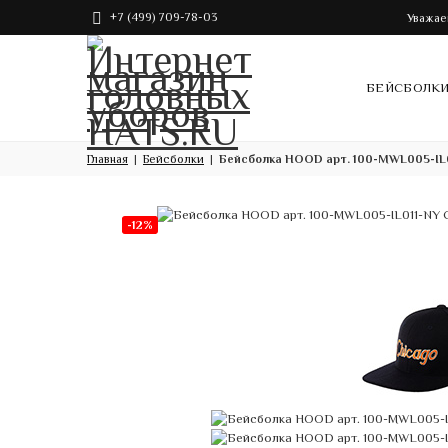
+7 (499) 709-78-03
Уважае
БЕЙСБОЛК
Главная
Бейсболки
Бейсболка HOOD арт. 100-MWL005-IL01
-12%