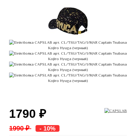
1790
₽
1990 ₽
- 10%