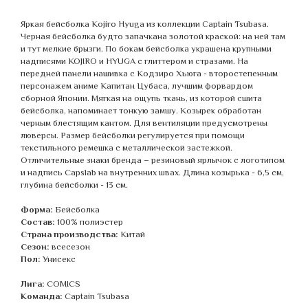
Яркая бейсболка Kojiro Hyuga из коллекции Captain Tsubasa.
Черная бейсболка будто запачкана золотой краской: на ней там
и тут мелкие брызги. По бокам бейсболка украшена крупными
надписями KOJIRO и HYUGA с глиттером и стразами. На
передней панели нашивка с Кодзиро Хьюга - второстепенным
персонажем аниме Капитан Цубаса, лучшим форвардом
сборной Японии. Мягкая на ощупь ткань, из которой сшита
бейсболка, напоминает тонкую замшу. Козырек обработан
черным блестящим кантом. Для вентиляции предусмотрены
люверсы. Размер бейсболки регулируется при помощи
текстильного ремешка с металлической застежкой.
Отличительные знаки бренда – резиновый ярлычок с логотипом
и надпись Capslab на внутренних швах. Длина козырька - 6,5 см,
глубина бейсболки - 13 см.
Форма:
Бейсболка
Состав:
100% полиэстер
Страна производства:
Китай
Сезон:
всесезон
Пол:
Унисекс
Лига:
COMICS
Команда:
Captain Tsubasa