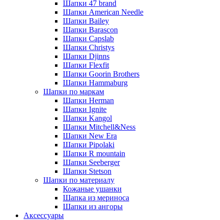
Шапки 47 brand
Шапки American Needle
Шапки Bailey
Шапки Barascon
Шапки Capslab
Шапки Christys
Шапки Djinns
Шапки Flexfit
Шапки Goorin Brothers
Шапки Hammaburg
Шапки по маркам
Шапки Herman
Шапки Ignite
Шапки Kangol
Шапки Mitchell&Ness
Шапки New Era
Шапки Pipolaki
Шапки R mountain
Шапки Seeberger
Шапки Stetson
Шапки по материалу
Кожаные ушанки
Шапка из мериноса
Шапки из ангоры
Аксессуары