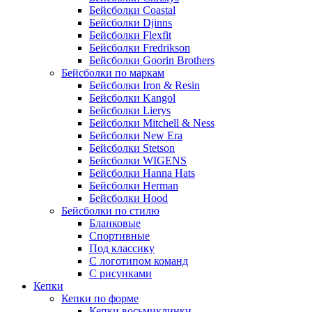
Бейсболки Coastal
Бейсболки Djinns
Бейсболки Flexfit
Бейсболки Fredrikson
Бейсболки Goorin Brothers
Бейсболки по маркам
Бейсболки Iron & Resin
Бейсболки Kangol
Бейсболки Lierys
Бейсболки Mitchell & Ness
Бейсболки New Era
Бейсболки Stetson
Бейсболки WIGENS
Бейсболки Hanna Hats
Бейсболки Herman
Бейсболки Hood
Бейсболки по стилю
Бланковые
Спортивные
Под классику
С логотипом команд
С рисунками
Кепки
Кепки по форме
Кепки восьмиклинки