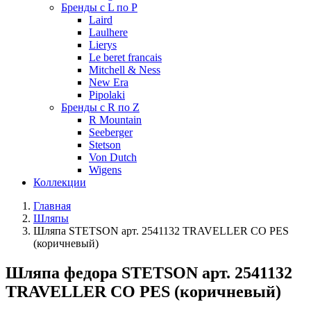
Бренды с L по P
Laird
Laulhere
Lierys
Le beret francais
Mitchell & Ness
New Era
Pipolaki
Бренды с R по Z
R Mountain
Seeberger
Stetson
Von Dutch
Wigens
Коллекции
Главная
Шляпы
Шляпа STETSON арт. 2541132 TRAVELLER CO PES
(коричневый)
Шляпа федора STETSON арт. 2541132
TRAVELLER CO PES (коричневый)