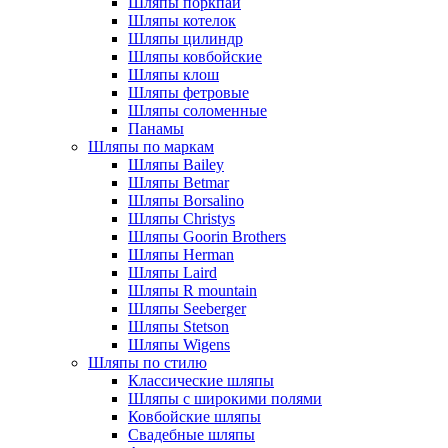
Шляпы поркпай
Шляпы котелок
Шляпы цилиндр
Шляпы ковбойские
Шляпы клош
Шляпы фетровые
Шляпы соломенные
Панамы
Шляпы по маркам
Шляпы Bailey
Шляпы Betmar
Шляпы Borsalino
Шляпы Christys
Шляпы Goorin Brothers
Шляпы Herman
Шляпы Laird
Шляпы R mountain
Шляпы Seeberger
Шляпы Stetson
Шляпы Wigens
Шляпы по стилю
Классические шляпы
Шляпы с широкими полями
Ковбойские шляпы
Свадебные шляпы