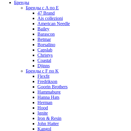
Бренды
Бренды с A по E
47 Brand
Ais collezioni
American Needle
Bailey
Barascon
Betmar
Borsalino
Capslab
Christys
Coastal
Djinns
Бренды с F по K
Flexfit
Fredrikson
Goorin Brothers
Hammaburg
Hanna Hats
Herman
Hood
Ignite
Iron & Resin
John Hatter
Kangol