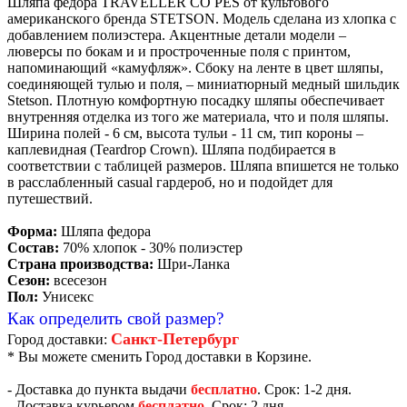
Шляпа федора TRAVELLER CO PES от культового
американского бренда STETSON. Модель сделана из хлопка с
добавлением полиэстера. Акцентные детали модели –
люверсы по бокам и и простроченные поля с принтом,
напоминающий «камуфляж». Сбоку на ленте в цвет шляпы,
соединяющей тулью и поля, – миниатюрный медный шильдик
Stetson. Плотную комфортную посадку шляпы обеспечивает
внутренняя отделка из того же материала, что и поля шляпы.
Ширина полей - 6 см, высота тульи - 11 см, тип короны –
каплевидная (Teardrop Crown). Шляпа подбирается в
соответствии с таблицей размеров. Шляпа впишется не только
в расслабленный casual гардероб, но и подойдет для
путешествий.
Форма:
Шляпа федора
Состав:
70% хлопок - 30% полиэстер
Страна производства:
Шри-Ланка
Сезон:
всесезон
Пол:
Унисекс
Как определить свой размер?
Санкт-Петербург
Город доставки:
* Вы можете сменить Город доставки в Корзине.
- Доставка до пункта выдачи
бесплатно
. Срок: 1-2 дня.
- Доставка курьером
бесплатно
. Срок: 2 дня.