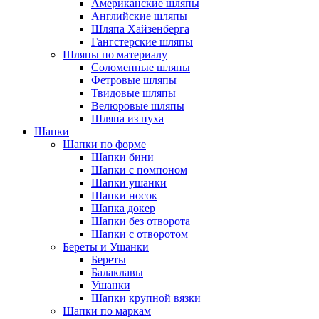
Американские шляпы
Английские шляпы
Шляпа Хайзенберга
Гангстерские шляпы
Шляпы по материалу
Соломенные шляпы
Фетровые шляпы
Твидовые шляпы
Велюровые шляпы
Шляпа из пуха
Шапки
Шапки по форме
Шапки бини
Шапки с помпоном
Шапки ушанки
Шапки носок
Шапка докер
Шапки без отворота
Шапки с отворотом
Береты и Ушанки
Береты
Балаклавы
Ушанки
Шапки крупной вязки
Шапки по маркам