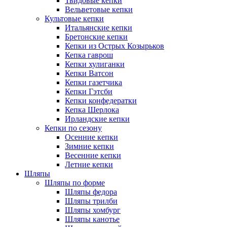
Твидовые кепки
Вельветовые кепки
Культовые кепки
Итальянские кепки
Бретонские кепки
Кепки из Острых Козырьков
Кепка гаврош
Кепки хулиганки
Кепки Ватсон
Кепки газетчика
Кепки Гэтсби
Кепки конфедератки
Кепка Шерлока
Ирландские кепки
Кепки по сезону
Осенние кепки
Зимние кепки
Весенние кепки
Летние кепки
Шляпы
Шляпы по форме
Шляпы федора
Шляпы трилби
Шляпы хомбург
Шляпы канотье