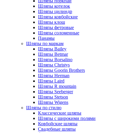
Шляпы поркпай
Шляпы котелок
Шляпы цилиндр
Шляпы ковбойские
Шляпы клош
Шляпы фетровые
Шляпы соломенные
Панамы
Шляпы по маркам
Шляпы Bailey
Шляпы Betmar
Шляпы Borsalino
Шляпы Christys
Шляпы Goorin Brothers
Шляпы Herman
Шляпы Laird
Шляпы R mountain
Шляпы Seeberger
Шляпы Stetson
Шляпы Wigens
Шляпы по стилю
Классические шляпы
Шляпы с широкими полями
Ковбойские шляпы
Свадебные шляпы