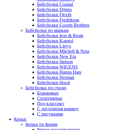
Бейсболки Coastal
Бейсболки Djinns
Бейсболки Flexfit
Бейсболки Fredrikson
Бейсболки Goorin Brothers
Бейсболки по маркам
Бейсболки Iron & Resin
Бейсболки Kangol
Бейсболки Lierys
Бейсболки Mitchell & Ness
Бейсболки New Era
Бейсболки Stetson
Бейсболки WIGENS
Бейсболки Hanna Hats
Бейсболки Herman
Бейсболки Hood
Бейсболки по стилю
Бланковые
Спортивные
Под классику
С логотипом команд
С рисунками
Кепки
Кепки по форме
Кепки восьмиклинки