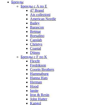
Бренды
Бренды с A по E
47 Brand
Ais collezioni
American Needle
Bailey
Barascon
Betmar
Borsalino
Capslab
Christys
Coastal
Djinns
Бренды с F по K
Flexfit
Fredrikson
Goorin Brothers
Hammaburg
Hanna Hats
Herman
Hood
Ignite
Iron & Resin
John Hatter
Kangol