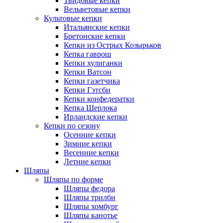
Твидовые кепки
Вельветовые кепки
Культовые кепки
Итальянские кепки
Бретонские кепки
Кепки из Острых Козырьков
Кепка гаврош
Кепки хулиганки
Кепки Ватсон
Кепки газетчика
Кепки Гэтсби
Кепки конфедератки
Кепка Шерлока
Ирландские кепки
Кепки по сезону
Осенние кепки
Зимние кепки
Весенние кепки
Летние кепки
Шляпы
Шляпы по форме
Шляпы федора
Шляпы трилби
Шляпы хомбург
Шляпы канотье