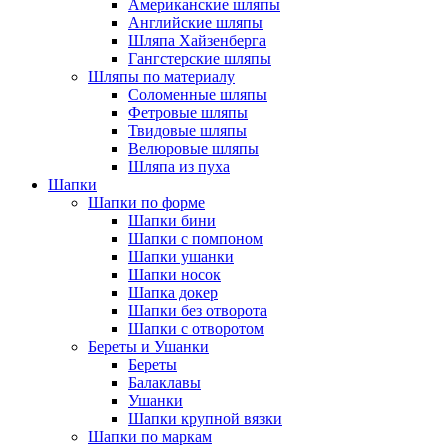
Американские шляпы
Английские шляпы
Шляпа Хайзенберга
Гангстерские шляпы
Шляпы по материалу
Соломенные шляпы
Фетровые шляпы
Твидовые шляпы
Велюровые шляпы
Шляпа из пуха
Шапки
Шапки по форме
Шапки бини
Шапки с помпоном
Шапки ушанки
Шапки носок
Шапка докер
Шапки без отворота
Шапки с отворотом
Береты и Ушанки
Береты
Балаклавы
Ушанки
Шапки крупной вязки
Шапки по маркам