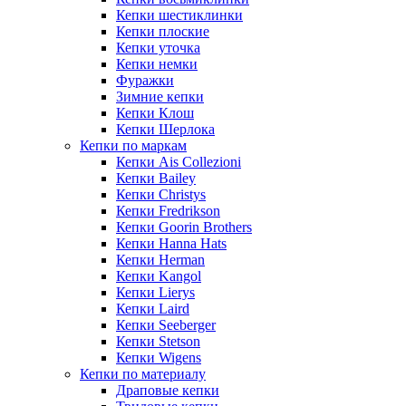
Кепки шестиклинки
Кепки плоские
Кепки уточка
Кепки немки
Фуражки
Зимние кепки
Кепки Клош
Кепки Шерлока
Кепки по маркам
Кепки Ais Collezioni
Кепки Bailey
Кепки Christys
Кепки Fredrikson
Кепки Goorin Brothers
Кепки Hanna Hats
Кепки Herman
Кепки Kangol
Кепки Lierys
Кепки Laird
Кепки Seeberger
Кепки Stetson
Кепки Wigens
Кепки по материалу
Драповые кепки