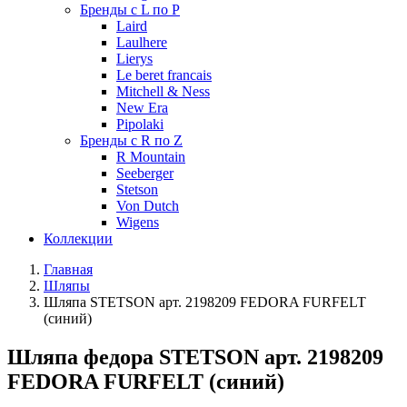
Бренды с L по P
Laird
Laulhere
Lierys
Le beret francais
Mitchell & Ness
New Era
Pipolaki
Бренды с R по Z
R Mountain
Seeberger
Stetson
Von Dutch
Wigens
Коллекции
Главная
Шляпы
Шляпа STETSON арт. 2198209 FEDORA FURFELT
(синий)
Шляпа федора STETSON арт. 2198209
FEDORA FURFELT (синий)