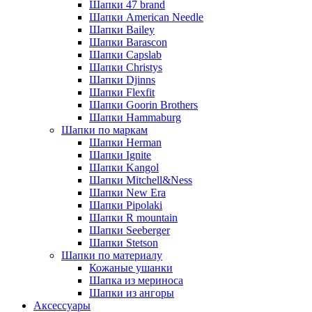
Шапки 47 brand
Шапки American Needle
Шапки Bailey
Шапки Barascon
Шапки Capslab
Шапки Christys
Шапки Djinns
Шапки Flexfit
Шапки Goorin Brothers
Шапки Hammaburg
Шапки по маркам
Шапки Herman
Шапки Ignite
Шапки Kangol
Шапки Mitchell&Ness
Шапки New Era
Шапки Pipolaki
Шапки R mountain
Шапки Seeberger
Шапки Stetson
Шапки по материалу
Кожаные ушанки
Шапка из мериноса
Шапки из ангоры
Аксессуары