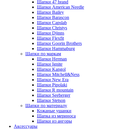
Шапки 47 brand
Шапки American Needle
Шапки Bailey
Шапки Barascon
Шапки Capslab
Шапки Christys
Шапки Djinns
Шапки Flexfit
Шапки Goorin Brothers
Шапки Hammaburg
Шапки по маркам
Шапки Herman
Шапки Ignite
Шапки Kangol
Шапки Mitchell&Ness
Шапки New Era
Шапки Pipolaki
Шапки R mountain
Шапки Seeberger
Шапки Stetson
Шапки по материалу
Кожаные ушанки
Шапка из мериноса
Шапки из ангоры
Аксессуары