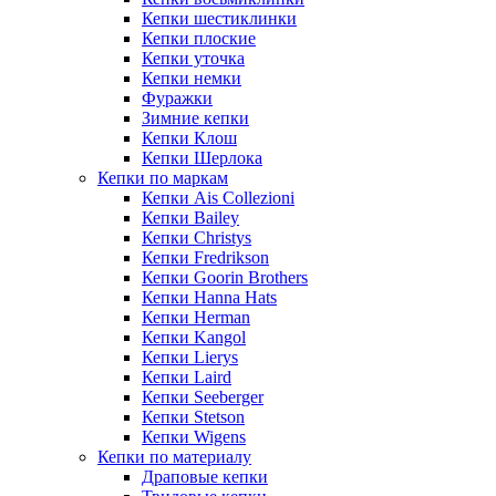
Кепки шестиклинки
Кепки плоские
Кепки уточка
Кепки немки
Фуражки
Зимние кепки
Кепки Клош
Кепки Шерлока
Кепки по маркам
Кепки Ais Collezioni
Кепки Bailey
Кепки Christys
Кепки Fredrikson
Кепки Goorin Brothers
Кепки Hanna Hats
Кепки Herman
Кепки Kangol
Кепки Lierys
Кепки Laird
Кепки Seeberger
Кепки Stetson
Кепки Wigens
Кепки по материалу
Драповые кепки