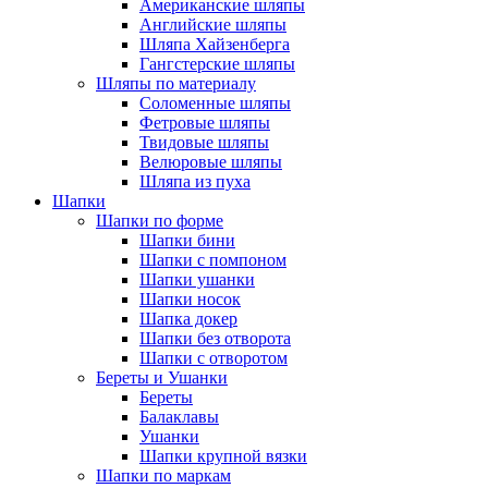
Американские шляпы
Английские шляпы
Шляпа Хайзенберга
Гангстерские шляпы
Шляпы по материалу
Соломенные шляпы
Фетровые шляпы
Твидовые шляпы
Велюровые шляпы
Шляпа из пуха
Шапки
Шапки по форме
Шапки бини
Шапки с помпоном
Шапки ушанки
Шапки носок
Шапка докер
Шапки без отворота
Шапки с отворотом
Береты и Ушанки
Береты
Балаклавы
Ушанки
Шапки крупной вязки
Шапки по маркам