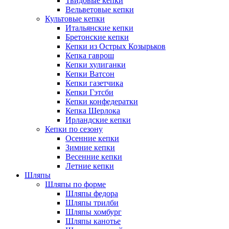
Твидовые кепки
Вельветовые кепки
Культовые кепки
Итальянские кепки
Бретонские кепки
Кепки из Острых Козырьков
Кепка гаврош
Кепки хулиганки
Кепки Ватсон
Кепки газетчика
Кепки Гэтсби
Кепки конфедератки
Кепка Шерлока
Ирландские кепки
Кепки по сезону
Осенние кепки
Зимние кепки
Весенние кепки
Летние кепки
Шляпы
Шляпы по форме
Шляпы федора
Шляпы трилби
Шляпы хомбург
Шляпы канотье