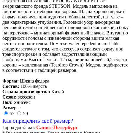
Эффектная синяя шляпа FEDORA WOOLFELT от
американского бренда STETSON. Модель выполнена из
чистой шерсти с небольшим ворсом. Шляпа хорошо держит
форму: поля чуть приподняты и обшиты лентой, на тулье –
два характерных углубления. Головной убор декорирован
репсовой темно-синей лентой с оливковой окантовкой, сбоку
на перетяжке – миниатюрный фирменный значок. Внутри по
окружности головы с изнаночной стороны вшита мягкая
лента с наполнителем. Пометки water repellent и crushable
свидетельствуют о том, что аксессуар сохраняет форму при
транспортировке и обладает водоотталкивающими
свойствами. Высота тульи - 12 см, ширина полей - 6,5 см, тип
короны – каплевидная (Teardrop Crown). Модель подбирается
в соответствии с таблицей размеров.
Форма:
Шляпа федора
Состав:
100% шерсть
Страна производства:
Китай
Сезон:
всесезон
Пол:
Унисекс
Размеры:
57
59
Как определить свой размер?
Санкт-Петербург
Город доставки: