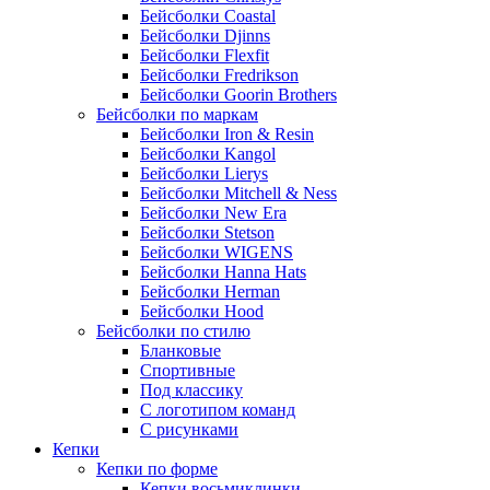
Бейсболки Coastal
Бейсболки Djinns
Бейсболки Flexfit
Бейсболки Fredrikson
Бейсболки Goorin Brothers
Бейсболки по маркам
Бейсболки Iron & Resin
Бейсболки Kangol
Бейсболки Lierys
Бейсболки Mitchell & Ness
Бейсболки New Era
Бейсболки Stetson
Бейсболки WIGENS
Бейсболки Hanna Hats
Бейсболки Herman
Бейсболки Hood
Бейсболки по стилю
Бланковые
Спортивные
Под классику
С логотипом команд
С рисунками
Кепки
Кепки по форме
Кепки восьмиклинки