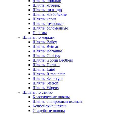
Шляпы поркпай
Шляпы котелок
Шляпы цилиндр
Шляпы ковбойские
Шляпы клош
Шляпы фетровые
Шляпы соломенные
Панамы
Шляпы по маркам
Шляпы Bailey
Шляпы Betmar
Шляпы Borsalino
Шляпы Christys
Шляпы Goorin Brothers
Шляпы Herman
Шляпы Laird
Шляпы R mountain
Шляпы Seeberger
Шляпы Stetson
Шляпы Wigens
Шляпы по стилю
Классические шляпы
Шляпы с широкими полями
Ковбойские шляпы
Свадебные шляпы