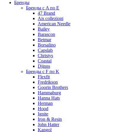
Бренды
Бренды с A по E
47 Brand
Ais collezioni
American Needle
Bailey
Barascon
Betmar
Borsalino
Capslab
Christys
Coastal
Djinns
Бренды с F по K
Flexfit
Fredrikson
Goorin Brothers
Hammaburg
Hanna Hats
Herman
Hood
Ignite
Iron & Resin
John Hatter
Kangol