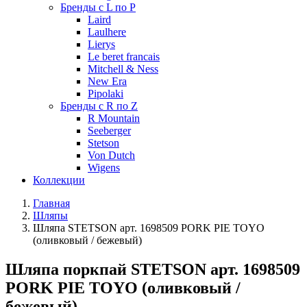
Бренды с L по P
Laird
Laulhere
Lierys
Le beret francais
Mitchell & Ness
New Era
Pipolaki
Бренды с R по Z
R Mountain
Seeberger
Stetson
Von Dutch
Wigens
Коллекции
Главная
Шляпы
Шляпа STETSON арт. 1698509 PORK PIE TOYO
(оливковый / бежевый)
Шляпа поркпай STETSON арт. 1698509
PORK PIE TOYO (оливковый /
бежевый)