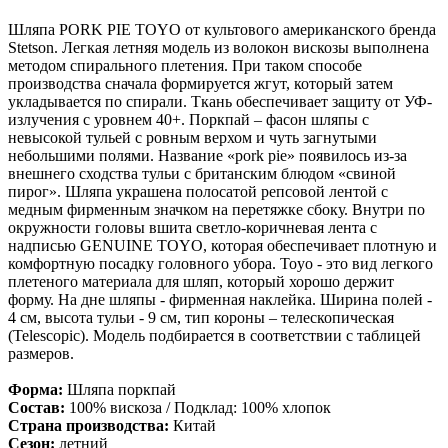
Шляпа PORK PIE TOYO от культового американского бренда
Stetson. Легкая летняя модель из волокон вискозы выполнена
методом спирального плетения. При таком способе
производства сначала формируется жгут, который затем
укладывается по спирали. Ткань обеспечивает защиту от УФ-
излучения с уровнем 40+. Поркпай – фасон шляпы с
невысокой тульей с ровным верхом и чуть загнутыми
небольшими полями. Название «pork pie» появилось из-за
внешнего сходства тульи с британским блюдом «свиной
пирог». Шляпа украшена полосатой репсовой лентой с
медным фирменным значком на перетяжке сбоку. Внутри по
окружности головы вшита светло-коричневая лента с
надписью GENUINE TOYO, которая обеспечивает плотную и
комфортную посадку головного убора. Toyo - это вид легкого
плетеного материала для шляп, который хорошо держит
форму. На дне шляпы - фирменная наклейка. Ширина полей -
4 см, высота тульи - 9 см, тип короны – телескопическая
(Telescopic). Модель подбирается в соответствии с таблицей
размеров.
Форма:
Шляпа поркпай
Состав:
100% вискоза / Подклад: 100% хлопок
Страна производства:
Китай
Сезон:
летний