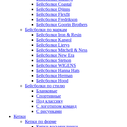
Бейсболки Coastal
Бейсболки Djinns
Бейсболки Flexfit
Бейсболки Fredrikson
Бейсболки Goorin Brothers
Бейсболки по маркам
Бейсболки Iron & Resin
Бейсболки Kangol
Бейсболки Lierys
Бейсболки Mitchell & Ness
Бейсболки New Era
Бейсболки Stetson
Бейсболки WIGENS
Бейсболки Hanna Hats
Бейсболки Herman
Бейсболки Hood
Бейсболки по стилю
Бланковые
Спортивные
Под классику
С логотипом команд
С рисунками
Кепки
Кепки по форме
Кепки восьмиклинки