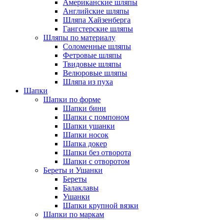
Американские шляпы
Английские шляпы
Шляпа Хайзенберга
Гангстерские шляпы
Шляпы по материалу
Соломенные шляпы
Фетровые шляпы
Твидовые шляпы
Велюровые шляпы
Шляпа из пуха
Шапки
Шапки по форме
Шапки бини
Шапки с помпоном
Шапки ушанки
Шапки носок
Шапка докер
Шапки без отворота
Шапки с отворотом
Береты и Ушанки
Береты
Балаклавы
Ушанки
Шапки крупной вязки
Шапки по маркам