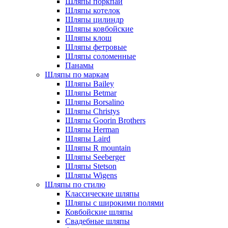
Шляпы поркпай
Шляпы котелок
Шляпы цилиндр
Шляпы ковбойские
Шляпы клош
Шляпы фетровые
Шляпы соломенные
Панамы
Шляпы по маркам
Шляпы Bailey
Шляпы Betmar
Шляпы Borsalino
Шляпы Christys
Шляпы Goorin Brothers
Шляпы Herman
Шляпы Laird
Шляпы R mountain
Шляпы Seeberger
Шляпы Stetson
Шляпы Wigens
Шляпы по стилю
Классические шляпы
Шляпы с широкими полями
Ковбойские шляпы
Свадебные шляпы