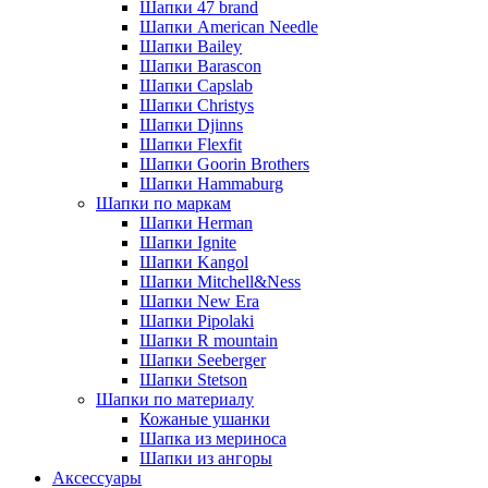
Шапки 47 brand
Шапки American Needle
Шапки Bailey
Шапки Barascon
Шапки Capslab
Шапки Christys
Шапки Djinns
Шапки Flexfit
Шапки Goorin Brothers
Шапки Hammaburg
Шапки по маркам
Шапки Herman
Шапки Ignite
Шапки Kangol
Шапки Mitchell&Ness
Шапки New Era
Шапки Pipolaki
Шапки R mountain
Шапки Seeberger
Шапки Stetson
Шапки по материалу
Кожаные ушанки
Шапка из мериноса
Шапки из ангоры
Аксессуары