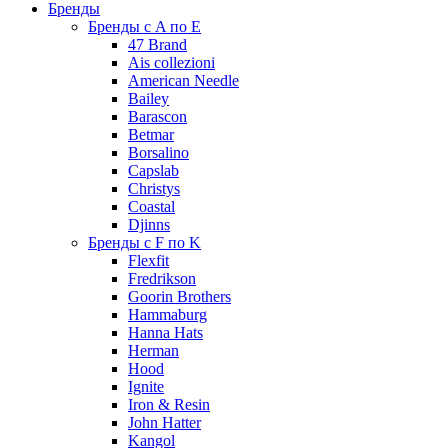
Бренды
Бренды с A по E
47 Brand
Ais collezioni
American Needle
Bailey
Barascon
Betmar
Borsalino
Capslab
Christys
Coastal
Djinns
Бренды с F по K
Flexfit
Fredrikson
Goorin Brothers
Hammaburg
Hanna Hats
Herman
Hood
Ignite
Iron & Resin
John Hatter
Kangol