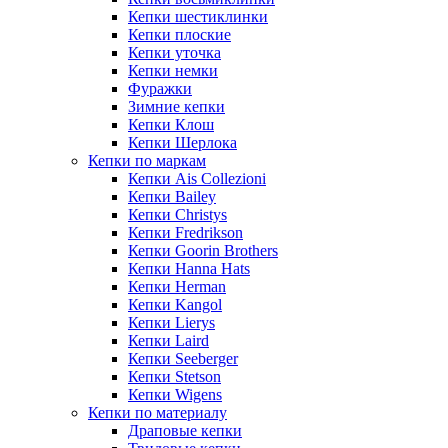
Кепки шестиклинки
Кепки плоские
Кепки уточка
Кепки немки
Фуражки
Зимние кепки
Кепки Клош
Кепки Шерлока
Кепки по маркам
Кепки Ais Collezioni
Кепки Bailey
Кепки Christys
Кепки Fredrikson
Кепки Goorin Brothers
Кепки Hanna Hats
Кепки Herman
Кепки Kangol
Кепки Lierys
Кепки Laird
Кепки Seeberger
Кепки Stetson
Кепки Wigens
Кепки по материалу
Драповые кепки