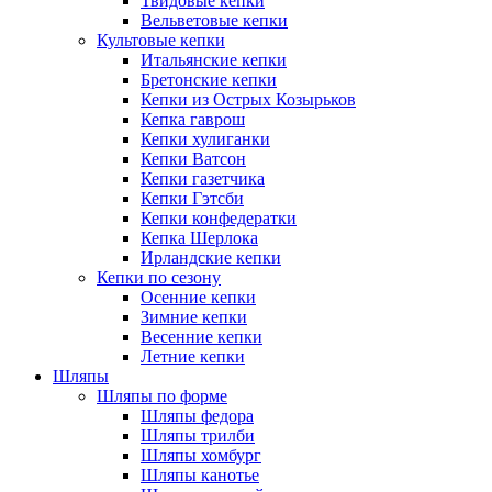
Твидовые кепки
Вельветовые кепки
Культовые кепки
Итальянские кепки
Бретонские кепки
Кепки из Острых Козырьков
Кепка гаврош
Кепки хулиганки
Кепки Ватсон
Кепки газетчика
Кепки Гэтсби
Кепки конфедератки
Кепка Шерлока
Ирландские кепки
Кепки по сезону
Осенние кепки
Зимние кепки
Весенние кепки
Летние кепки
Шляпы
Шляпы по форме
Шляпы федора
Шляпы трилби
Шляпы хомбург
Шляпы канотье