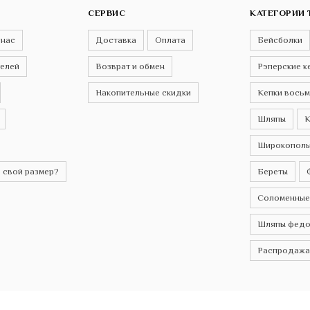
СЕРВИС
КАТЕГОРИИ 
 нас
Доставка
Оплата
Бейсболки
телей
Возврат и обмен
Рэперские к
Накопительные скидки
Кепки восьм
Шляпы
К
Широкополы
 свой размер?
Береты
Соломенные
Шляпы федо
Распродажа