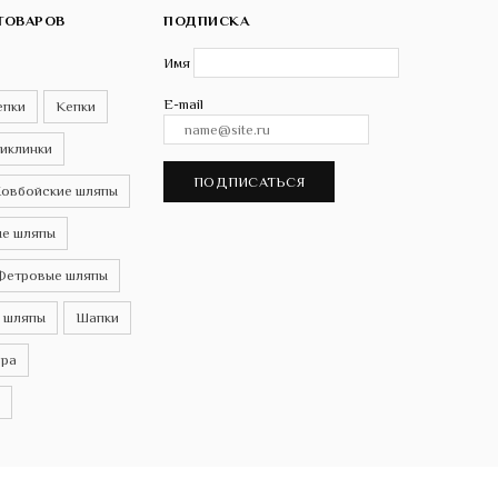
ТОВАРОВ
ПОДПИСКА
Имя
E-mail
епки
Кепки
иклинки
ПОДПИСАТЬСЯ
овбойские шляпы
е шляпы
Фетровые шляпы
 шляпы
Шапки
ра