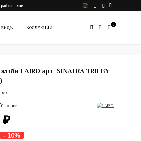
VK
Telegram
Instagram
 рабочие дни.
0
РЕНДЫ
КОЛЛЕКЦИИ
рилби LAIRD арт. SINATRA TRILBY
)
8-09
1
отзыв
0
₽
- 10%