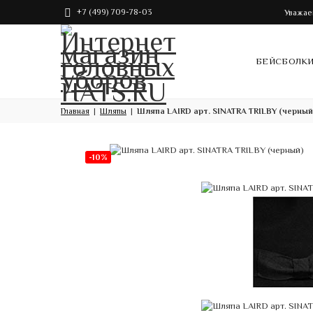
+7 (499) 709-78-03
Уважае
БЕЙСБОЛК
Главная
Шляпы
Шляпа LAIRD арт. SINATRA TRILBY (черный
-10%