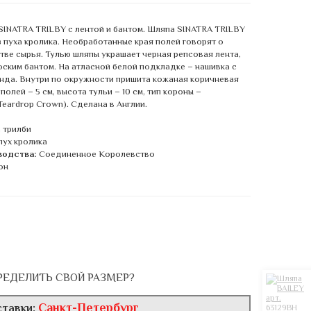
SINATRA TRILBY с лентой и бантом. Шляпа SINATRA TRILBY
з пуха кролика. Необработанные края полей говорят о
тве сырья. Тулью шляпы украшает черная репсовая лента,
оским бантом. На атласной белой подкладке – нашивка с
нда. Внутри по окружности пришита кожаная коричневая
полей – 5 см, высота тульи – 10 см, тип короны –
Teardrop Crown). Сделана в Англии.
 трилби
пух кролика
водства:
Соединенное Королевство
он
РЕДЕЛИТЬ СВОЙ РАЗМЕР?
Санкт-Петербург
ставки: