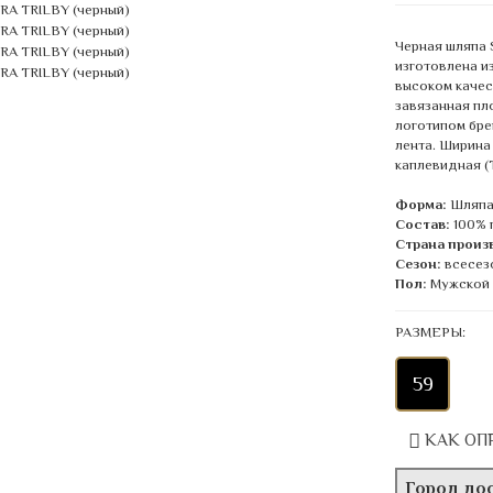
Черная шляпа 
изготовлена и
высоком качес
завязанная пл
логотипом бре
лента. Ширина 
каплевидная (
Форма:
Шляпа
Состав:
100% 
Страна произ
Сезон:
всесез
Пол:
Мужской
РАЗМЕРЫ:
59
КАК ОП
Город до