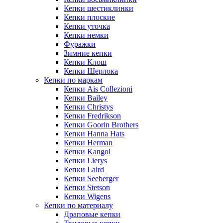
Кепки шестиклинки
Кепки плоские
Кепки уточка
Кепки немки
Фуражки
Зимние кепки
Кепки Клош
Кепки Шерлока
Кепки по маркам
Кепки Ais Collezioni
Кепки Bailey
Кепки Christys
Кепки Fredrikson
Кепки Goorin Brothers
Кепки Hanna Hats
Кепки Herman
Кепки Kangol
Кепки Lierys
Кепки Laird
Кепки Seeberger
Кепки Stetson
Кепки Wigens
Кепки по материалу
Драповые кепки