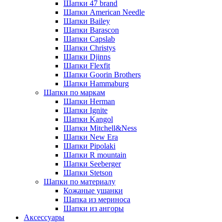
Шапки 47 brand
Шапки American Needle
Шапки Bailey
Шапки Barascon
Шапки Capslab
Шапки Christys
Шапки Djinns
Шапки Flexfit
Шапки Goorin Brothers
Шапки Hammaburg
Шапки по маркам
Шапки Herman
Шапки Ignite
Шапки Kangol
Шапки Mitchell&Ness
Шапки New Era
Шапки Pipolaki
Шапки R mountain
Шапки Seeberger
Шапки Stetson
Шапки по материалу
Кожаные ушанки
Шапка из мериноса
Шапки из ангоры
Аксессуары