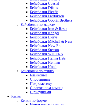
Бейсболки Coastal
Бейсболки Djinns
Бейсболки Flexfit
Бейсболки Fredrikson
Бейсболки Goorin Brothers
Бейсболки по маркам
Бейсболки Iron & Resin
Бейсболки Kangol
Бейсболки Lierys
Бейсболки Mitchell & Ness
Бейсболки New Era
Бейсболки Stetson
Бейсболки WIGENS
Бейсболки Hanna Hats
Бейсболки Herman
Бейсболки Hood
Бейсболки по стилю
Бланковые
Спортивные
Под классику
С логотипом команд
С рисунками
Кепки
Кепки по форме
Кепки восьмиклинки