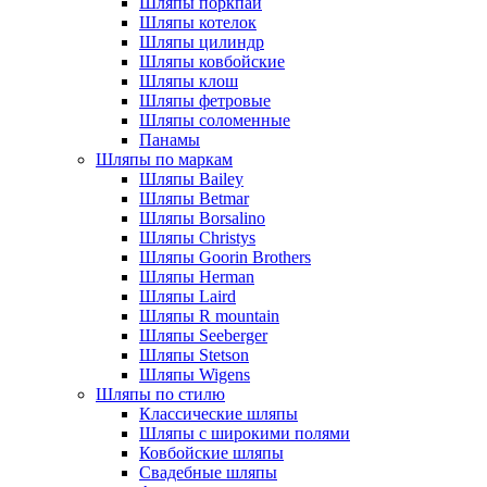
Шляпы поркпай
Шляпы котелок
Шляпы цилиндр
Шляпы ковбойские
Шляпы клош
Шляпы фетровые
Шляпы соломенные
Панамы
Шляпы по маркам
Шляпы Bailey
Шляпы Betmar
Шляпы Borsalino
Шляпы Christys
Шляпы Goorin Brothers
Шляпы Herman
Шляпы Laird
Шляпы R mountain
Шляпы Seeberger
Шляпы Stetson
Шляпы Wigens
Шляпы по стилю
Классические шляпы
Шляпы с широкими полями
Ковбойские шляпы
Свадебные шляпы