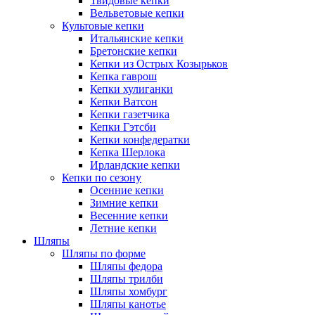
Твидовые кепки
Вельветовые кепки
Культовые кепки
Итальянские кепки
Бретонские кепки
Кепки из Острых Козырьков
Кепка гаврош
Кепки хулиганки
Кепки Ватсон
Кепки газетчика
Кепки Гэтсби
Кепки конфедератки
Кепка Шерлока
Ирландские кепки
Кепки по сезону
Осенние кепки
Зимние кепки
Весенние кепки
Летние кепки
Шляпы
Шляпы по форме
Шляпы федора
Шляпы трилби
Шляпы хомбург
Шляпы канотье