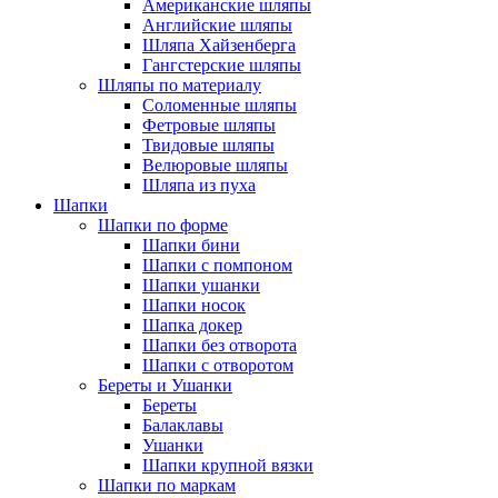
Американские шляпы
Английские шляпы
Шляпа Хайзенберга
Гангстерские шляпы
Шляпы по материалу
Соломенные шляпы
Фетровые шляпы
Твидовые шляпы
Велюровые шляпы
Шляпа из пуха
Шапки
Шапки по форме
Шапки бини
Шапки с помпоном
Шапки ушанки
Шапки носок
Шапка докер
Шапки без отворота
Шапки с отворотом
Береты и Ушанки
Береты
Балаклавы
Ушанки
Шапки крупной вязки
Шапки по маркам