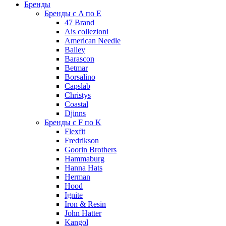
Бренды
Бренды с A по E
47 Brand
Ais collezioni
American Needle
Bailey
Barascon
Betmar
Borsalino
Capslab
Christys
Coastal
Djinns
Бренды с F по K
Flexfit
Fredrikson
Goorin Brothers
Hammaburg
Hanna Hats
Herman
Hood
Ignite
Iron & Resin
John Hatter
Kangol