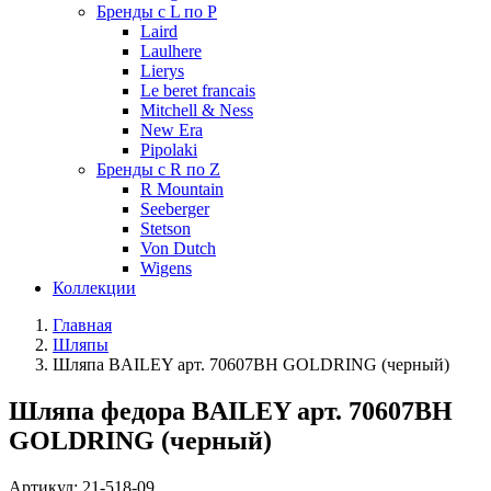
Бренды с L по P
Laird
Laulhere
Lierys
Le beret francais
Mitchell & Ness
New Era
Pipolaki
Бренды с R по Z
R Mountain
Seeberger
Stetson
Von Dutch
Wigens
Коллекции
Главная
Шляпы
Шляпа BAILEY арт. 70607BH GOLDRING (черный)
Шляпа федора BAILEY арт. 70607BH
GOLDRING (черный)
Артикул:
21-518-09