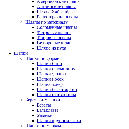
Американские шляпы
Английские шляпы
Шляпа Хайзенберга
Гангстерские шляпы
Шляпы по материалу
Соломенные шляпы
Фетровые шляпы
Твидовые шляпы
Велюровые шляпы
Шляпа из пуха
Шапки
Шапки по форме
Шапки бини
Шапки с помпоном
Шапки ушанки
Шапки носок
Шапка докер
Шапки без отворота
Шапки с отворотом
Береты и Ушанки
Береты
Балаклавы
Ушанки
Шапки крупной вязки
Шапки по маркам