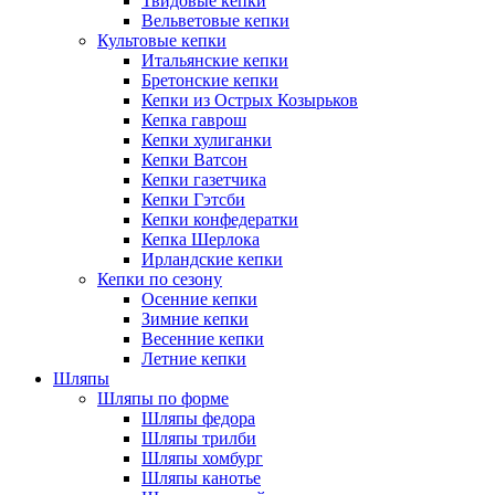
Твидовые кепки
Вельветовые кепки
Культовые кепки
Итальянские кепки
Бретонские кепки
Кепки из Острых Козырьков
Кепка гаврош
Кепки хулиганки
Кепки Ватсон
Кепки газетчика
Кепки Гэтсби
Кепки конфедератки
Кепка Шерлока
Ирландские кепки
Кепки по сезону
Осенние кепки
Зимние кепки
Весенние кепки
Летние кепки
Шляпы
Шляпы по форме
Шляпы федора
Шляпы трилби
Шляпы хомбург
Шляпы канотье