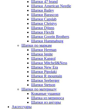
Шапки 47 brand
Шапки American Needle
Шапки Bailey
Шапки Barascon
Шапки Capslab
Шапки Christys
Шапки Djinns
Шапки Flexfit
Шапки Goorin Brothers
Шапки Hammaburg
Шапки по маркам
Шапки Herman
Шапки Ignite
Шапки Kangol
Шапки Mitchell&Ness
Шапки New Era
Шапки Pipolaki
Шапки R mountain
Шапки Seeberger
Шапки Stetson
Шапки по материалу
Кожаные ушанки
Шапка из мериноса
Шапки из ангоры
Аксессуары