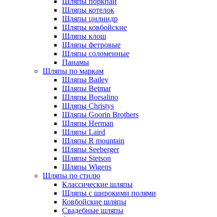
Шляпы поркпай
Шляпы котелок
Шляпы цилиндр
Шляпы ковбойские
Шляпы клош
Шляпы фетровые
Шляпы соломенные
Панамы
Шляпы по маркам
Шляпы Bailey
Шляпы Betmar
Шляпы Borsalino
Шляпы Christys
Шляпы Goorin Brothers
Шляпы Herman
Шляпы Laird
Шляпы R mountain
Шляпы Seeberger
Шляпы Stetson
Шляпы Wigens
Шляпы по стилю
Классические шляпы
Шляпы с широкими полями
Ковбойские шляпы
Свадебные шляпы