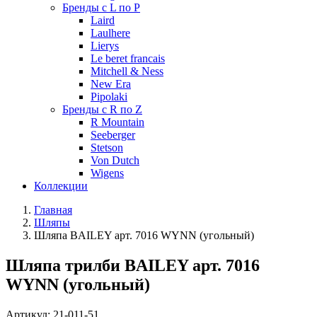
Бренды с L по P
Laird
Laulhere
Lierys
Le beret francais
Mitchell & Ness
New Era
Pipolaki
Бренды с R по Z
R Mountain
Seeberger
Stetson
Von Dutch
Wigens
Коллекции
Главная
Шляпы
Шляпа BAILEY арт. 7016 WYNN (угольный)
Шляпа трилби BAILEY арт. 7016
WYNN (угольный)
Артикул:
21-011-51