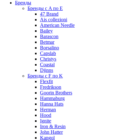
Бренды
Бренды с A по E
47 Brand
Ais collezioni
American Needle
Bailey
Barascon
Betmar
Borsalino
Capslab
Christys
Coastal
Djinns
Бренды с F по K
Flexfit
Fredrikson
Goorin Brothers
Hammaburg
Hanna Hats
Herman
Hood
Ignite
Iron & Resin
John Hatter
Kangol