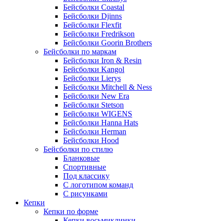
Бейсболки Coastal
Бейсболки Djinns
Бейсболки Flexfit
Бейсболки Fredrikson
Бейсболки Goorin Brothers
Бейсболки по маркам
Бейсболки Iron & Resin
Бейсболки Kangol
Бейсболки Lierys
Бейсболки Mitchell & Ness
Бейсболки New Era
Бейсболки Stetson
Бейсболки WIGENS
Бейсболки Hanna Hats
Бейсболки Herman
Бейсболки Hood
Бейсболки по стилю
Бланковые
Спортивные
Под классику
С логотипом команд
С рисунками
Кепки
Кепки по форме
Кепки восьмиклинки