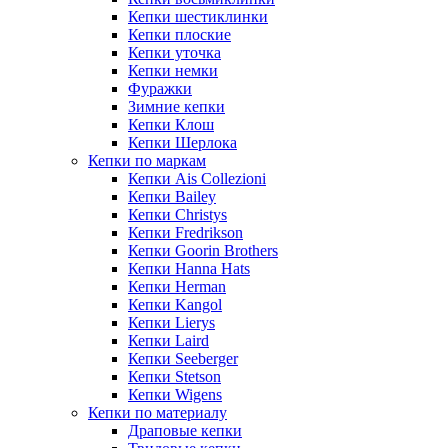
Кепки шестиклинки
Кепки плоские
Кепки уточка
Кепки немки
Фуражки
Зимние кепки
Кепки Клош
Кепки Шерлока
Кепки по маркам
Кепки Ais Collezioni
Кепки Bailey
Кепки Christys
Кепки Fredrikson
Кепки Goorin Brothers
Кепки Hanna Hats
Кепки Herman
Кепки Kangol
Кепки Lierys
Кепки Laird
Кепки Seeberger
Кепки Stetson
Кепки Wigens
Кепки по материалу
Драповые кепки