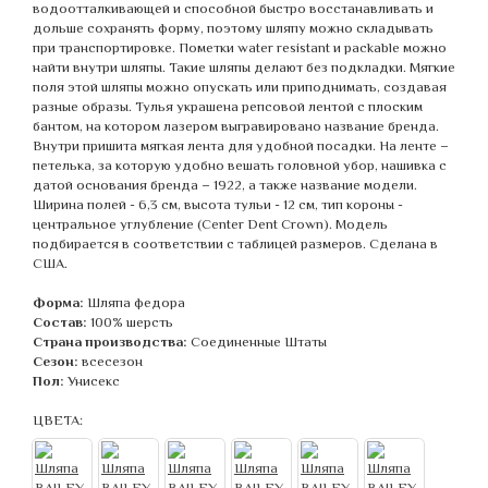
водоотталкивающей и способной быстро восстанавливать и
дольше сохранять форму, поэтому шляпу можно складывать
при транспортировке. Пометки water resistant и packable можно
найти внутри шляпы. Такие шляпы делают без подкладки. Мягкие
поля этой шляпы можно опускать или приподнимать, создавая
разные образы. Тулья украшена репсовой лентой с плоским
бантом, на котором лазером выгравировано название бренда.
Внутри пришита мягкая лента для удобной посадки. На ленте –
петелька, за которую удобно вешать головной убор, нашивка с
датой основания бренда – 1922, а также название модели.
Ширина полей - 6,3 см, высота тульи - 12 см, тип короны -
центральное углубление (Center Dent Crown). Модель
подбирается в соответствии с таблицей размеров. Сделана в
США.
Форма:
Шляпа федора
Состав:
100% шерсть
Страна производства:
Соединенные Штаты
Сезон:
всесезон
Пол:
Унисекс
ЦВЕТА: