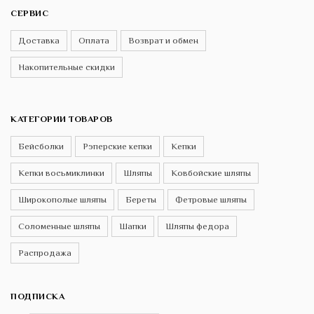
СЕРВИС
Доставка
Оплата
Возврат и обмен
Накопительные скидки
КАТЕГОРИИ ТОВАРОВ
Бейсболки
Рэперские кепки
Кепки
Кепки восьмиклинки
Шляпы
Ковбойские шляпы
Широкополые шляпы
Береты
Фетровые шляпы
Соломенные шляпы
Шапки
Шляпы федора
Распродажа
ПОДПИСКА