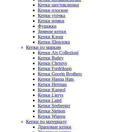
Кепки шестиклинки
Кепки плоские
Кепки уточка
Кепки немки
Фуражки
Зимние кепки
Кепки Клош
Кепки Шерлока
Кепки по маркам
Кепки Ais Collezioni
Кепки Bailey
Кепки Christys
Кепки Fredrikson
Кепки Goorin Brothers
Кепки Hanna Hats
Кепки Herman
Кепки Kangol
Кепки Lierys
Кепки Laird
Кепки Seeberger
Кепки Stetson
Кепки Wigens
Кепки по материалу
Драповые кепки