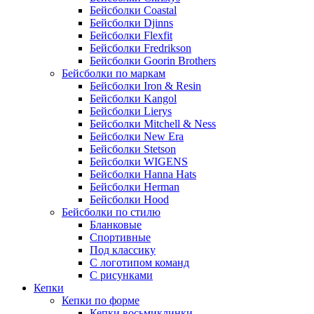
Бейсболки Coastal
Бейсболки Djinns
Бейсболки Flexfit
Бейсболки Fredrikson
Бейсболки Goorin Brothers
Бейсболки по маркам
Бейсболки Iron & Resin
Бейсболки Kangol
Бейсболки Lierys
Бейсболки Mitchell & Ness
Бейсболки New Era
Бейсболки Stetson
Бейсболки WIGENS
Бейсболки Hanna Hats
Бейсболки Herman
Бейсболки Hood
Бейсболки по стилю
Бланковые
Спортивные
Под классику
С логотипом команд
С рисунками
Кепки
Кепки по форме
Кепки восьмиклинки