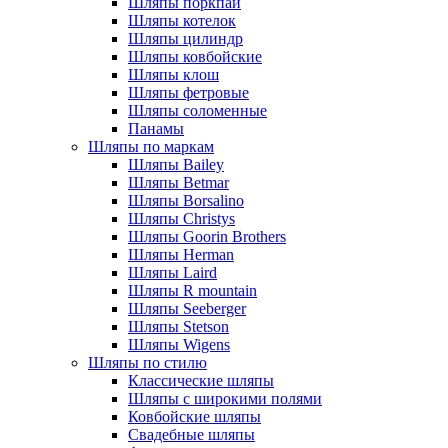
Шляпы поркпай
Шляпы котелок
Шляпы цилиндр
Шляпы ковбойские
Шляпы клош
Шляпы фетровые
Шляпы соломенные
Панамы
Шляпы по маркам
Шляпы Bailey
Шляпы Betmar
Шляпы Borsalino
Шляпы Christys
Шляпы Goorin Brothers
Шляпы Herman
Шляпы Laird
Шляпы R mountain
Шляпы Seeberger
Шляпы Stetson
Шляпы Wigens
Шляпы по стилю
Классические шляпы
Шляпы с широкими полями
Ковбойские шляпы
Свадебные шляпы