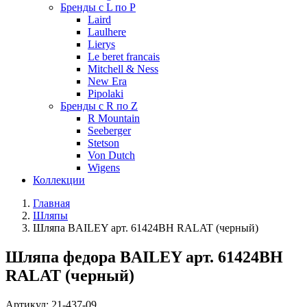
Бренды с L по P
Laird
Laulhere
Lierys
Le beret francais
Mitchell & Ness
New Era
Pipolaki
Бренды с R по Z
R Mountain
Seeberger
Stetson
Von Dutch
Wigens
Коллекции
Главная
Шляпы
Шляпа BAILEY арт. 61424BH RALAT (черный)
Шляпа федора BAILEY арт. 61424BH
RALAT (черный)
Артикул:
21-437-09