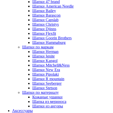
Шапки 47 brand
Шапки American Needle
Шапки Bailey
Шапки Barascon
Шапки Capslab
Шапки Christys
Шапки Djinns
Шапки Flexfit
Шапки Goorin Brothers
Шапки Hammaburg
Шапки по маркам
Шапки Herman
Шапки Ignite
Шапки Kangol
Шапки Mitchell&Ness
Шапки New Era
Шапки Pipolaki
Шапки R mountain
Шапки Seeberger
Шапки Stetson
Шапки по материалу
Кожаные ушанки
Шапка из мериноса
Шапки из ангоры
Аксессуары