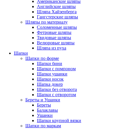
Американские шляпы
Английские шляпы
Шляпа Хайзенберга
Гангстерские шляпы
Шляпы по материалу
Соломенные шляпы
Фетровые шляпы
Твидовые шляпы
Велюровые шляпы
Шляпа из пуха
Шапки
Шапки по форме
Шапки бини
Шапки с помпоном
Шапки ушанки
Шапки носок
Шапка докер
Шапки без отворота
Шапки с отворотом
Береты и Ушанки
Береты
Балаклавы
Ушанки
Шапки крупной вязки
Шапки по маркам