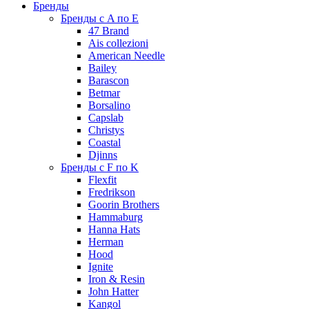
Бренды
Бренды с A по E
47 Brand
Ais collezioni
American Needle
Bailey
Barascon
Betmar
Borsalino
Capslab
Christys
Coastal
Djinns
Бренды с F по K
Flexfit
Fredrikson
Goorin Brothers
Hammaburg
Hanna Hats
Herman
Hood
Ignite
Iron & Resin
John Hatter
Kangol