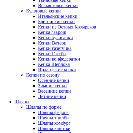
Твидовые кепки
Вельветовые кепки
Культовые кепки
Итальянские кепки
Бретонские кепки
Кепки из Острых Козырьков
Кепка гаврош
Кепки хулиганки
Кепки Ватсон
Кепки газетчика
Кепки Гэтсби
Кепки конфедератки
Кепка Шерлока
Ирландские кепки
Кепки по сезону
Осенние кепки
Зимние кепки
Весенние кепки
Летние кепки
Шляпы
Шляпы по форме
Шляпы федора
Шляпы трилби
Шляпы хомбург
Шляпы канотье